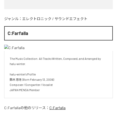
ジャンル：
エレクトロニック
/
サウンドエフェクト
C:Farfalla
The Music Collection: All Tracks Written, Composed, and Arranged by 
halu-winter.

halu-winter's Profile

鈴木 悠冬 (Born February 13, 2006)

Composer / Songwriter / Vocalist

JAPAN MENSA Member
C:Farfalla
の他のリリース：
C:Farfalla