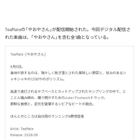
TeaMateの「やおやさん」が配信開始された。今回デジタル配信さ
れた楽曲は、「やおやさん」を含む全1曲となっている。
TeaMate - [やおやさん]

8月8日。

身体が欲するのは、瑞々しく削ぎ落とされた美味しい野菜と、甘みのあるシ
ャキシャキの125BPMのポリリズム。

高速で連打されるサブベースとカットアップされたサンプリングの中で、と
ことん噛み締め、踊り明かすためのJuke / Footworkトラック。

新鮮な食感と、足元を破壊するシビアなビートの融合。

ほんとのところは自分用のランニング&瞑想音楽

Artist: TeaMate

Release: 2026.08
