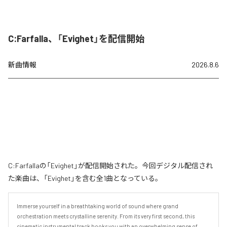
C:Farfalla、「Evighet」を配信開始
新曲情報
2026.8.6
C:Farfallaの「Evighet」が配信開始された。今回デジタル配信され
た楽曲は、「Evighet」を含む全1曲となっている。
Immerse yourself in a breathtaking world of sound where grand 
orchestration meets crystalline serenity. From its very first second, this 
cinematic instrumental track hooks you with an overwhelming sense of 