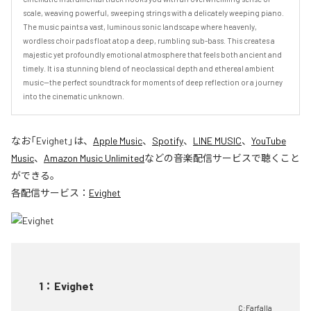
scale, weaving powerful, sweeping strings with a delicately weeping piano.

​The music paints a vast, luminous sonic landscape where heavenly, 
wordless choir pads float atop a deep, rumbling sub-bass. This creates a 
majestic yet profoundly emotional atmosphere that feels both ancient and 
timely. It is a stunning blend of neoclassical depth and ethereal ambient 
music—the perfect soundtrack for moments of deep reflection or a journey 
into the cinematic unknown.
なお「
Evighet
」は、
Apple Music
、
Spotify
、
LINE MUSIC
、
YouTube
Music
、
Amazon Music Unlimited
などの音楽配信サービスで聴くこと
ができる。
各配信サービス：
Evighet
1
：
Evighet
C:Farfalla