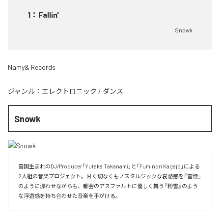
1
：
Fallin'
Snowk
Namy& Records
ジャンル：
エレクトロニック
/
ダンス
Snowk
雪国生まれのDJ/Producer「Yutaka Takanami」と「Fuminori Kagajo」による
2人組の音楽プロジェクト。甘く切なくもノスタルジックな哀愁感を『雪煙』
のように漂わせながらも、都会のアスファルトに優しく舞う『粉雪』のよう
な浮遊感を持ち合わせた音楽を手がける。