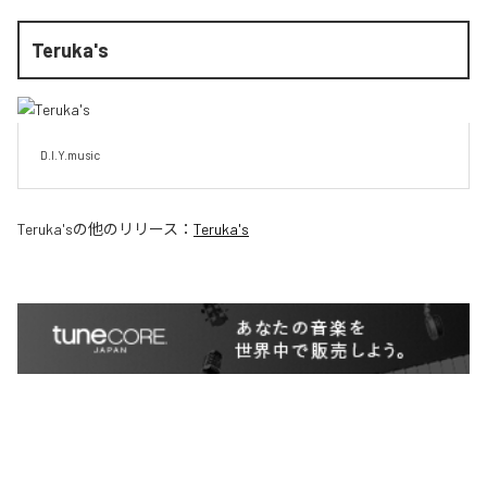
Teruka's
D.I.Y.music
Teruka's
の他のリリース：
Teruka's