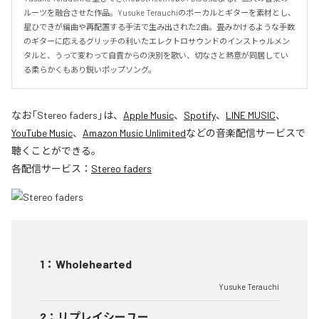
ルーツを融合させた作品。Yusuke Terauchiのボーカルとギターを素材とし、
星ひできが編曲や再配置する手法で生み出された2曲。畳みかけるような手数
のギターに応えるグリッチの利いたエレクトロサウンドのインストゥルメン
タルと、うって変わって自責からの決別を歌い、切なさと熱意が同居してい
る柔らかくもあり鋭いポップソング。
なお「
Stereo faders
」は、
Apple Music
、
Spotify
、
LINE MUSIC
、
YouTube Music
、
Amazon Music Unlimited
などの音楽配信サービスで
聴くことができる。
各配信サービス：
Stereo faders
1
：
Wholehearted
Yusuke Terauchi
2
：
リプレイシーユー