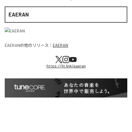
EAERAN
EAERAN
の他のリリース：
EAERAN
https://lit.link/eaeran