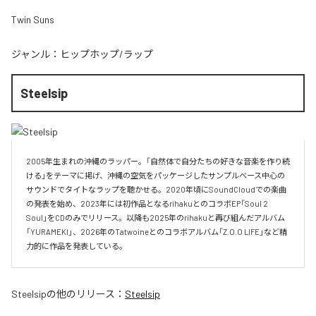
Twin Suns
ジャンル：
ヒップホップ/ラップ
Steelsip
2005年生まれの沖縄のラッパー。「自然体で自分たちの好きな音楽を作り続
ける」をテーマに掲げ、沖縄の空気をパッケージしたサンプルベース中心の
サウンドでタイトなラップを聴かせる。2020年頃にSoundCloudでの楽曲
の発表を始め、2023年には初作品となるrihakuとのコラボEP「Soul 2 
Soul」をCDのみでリリース。以降も2025年のrihakuと再び組んだアルバム
「YURAMEKI」、2026年のTatwoineとのコラボアルバム「Z.O.O LIFE」など精
力的に作品を発表している。
Steelsip
の他のリリース：
Steelsip