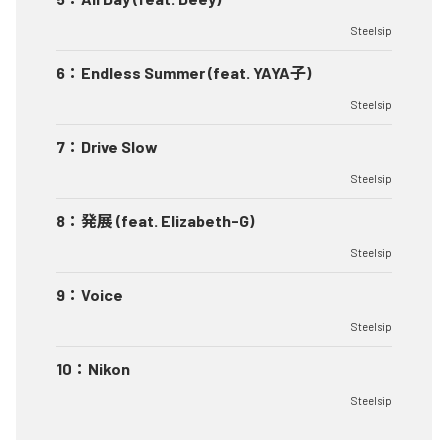
Steelsip
6
：
Endless Summer (feat. YAYA子)
Steelsip
7
：
Drive Slow
Steelsip
8
：
発展 (feat. Elizabeth-G)
Steelsip
9
：
Voice
Steelsip
10
：
Nikon
Steelsip