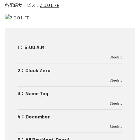
各配信サービス：
Z.O.O LIFE
1
：
5:00 A.M.
Steelsip
2
：
Clock Zero
Steelsip
3
：
Name Tag
Steelsip
4
：
December
Steelsip
5
：
All Day (feat. Deey)