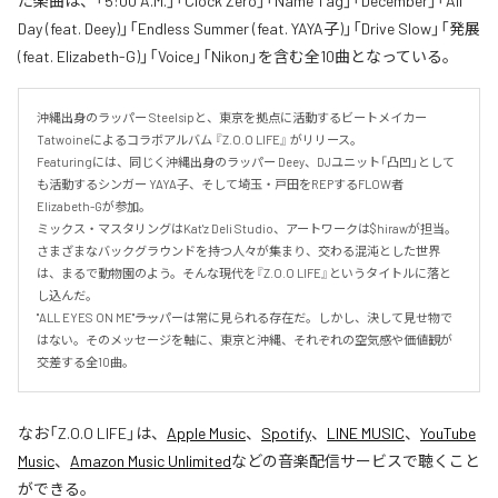
た楽曲は、「5:00 A.M.」「Clock Zero」「Name Tag」「December」「All
Day (feat. Deey)」「Endless Summer (feat. YAYA子)」「Drive Slow」「発展
(feat. Elizabeth-G)」「Voice」「Nikon」を含む全10曲となっている。
沖縄出身のラッパー Steelsipと、東京を拠点に活動するビートメイカー 
Tatwoineによるコラボアルバム 『Z.O.O LIFE』 がリリース。

Featuringには、同じく沖縄出身のラッパー Deey、DJユニット「凸凹」として
も活動するシンガー YAYA子、そして埼玉・戸田をREPするFLOW者 
Elizabeth-Gが参加。

ミックス・マスタリングはKat'z Deli Studio、アートワークは$hirawが担当。

さまざまなバックグラウンドを持つ人々が集まり、交わる混沌とした世界
は、まるで動物園のよう。そんな現代を『Z.O.O LIFE』というタイトルに落と
し込んだ。

"ALL EYES ON ME"――ラッパーは常に見られる存在だ。しかし、決して見せ物で
はない。そのメッセージを軸に、東京と沖縄、それぞれの空気感や価値観が
交差する全10曲。
なお「
Z.O.O LIFE
」は、
Apple Music
、
Spotify
、
LINE MUSIC
、
YouTube
Music
、
Amazon Music Unlimited
などの音楽配信サービスで聴くこと
ができる。