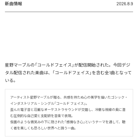
新曲情報
2026.8.9
星野マーブルの「コールドフェイス」が配信開始された。今回デジ
タル配信された楽曲は、「コールドフェイス」を含む全1曲となって
いる。
アーティスト星野マーブルが贈る、共感を持たぬ心の美学を描いたゴシック・
インダストリアル・シングル「コールド フェイス」。

歪んだ電子音と荘厳なオーケストラサウンドが交錯し、冷徹な視線の奥に潜
む圧倒的な自己愛と支配欲を音楽で表現。

仮面のような微笑みの下に隠された「感情なき心」というテーマを通して、聴
く者を美しくも恐ろしい世界へと誘う一曲。