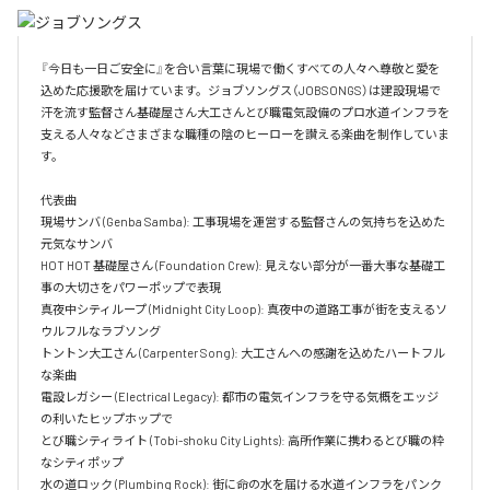
『今日も一日ご安全に』を合い言葉に現場で働くすべての人々へ尊敬と愛を
込めた応援歌を届けています。ジョブソングス（JOBSONGS）は建設現場で
汗を流す監督さん基礎屋さん大工さんとび職電気設備のプロ水道インフラを
支える人々などさまざまな職種の陰のヒーローを讃える楽曲を制作していま
す。

代表曲  

現場サンバ (Genba Samba): 工事現場を運営する監督さんの気持ちを込めた
元気なサンバ  

HOT HOT 基礎屋さん (Foundation Crew): 見えない部分が一番大事な基礎工
事の大切さをパワーポップで表現  

真夜中シティループ (Midnight City Loop): 真夜中の道路工事が街を支えるソ
ウルフルなラブソング  

トントン大工さん (Carpenter Song): 大工さんへの感謝を込めたハートフル
な楽曲  

電設レガシー (Electrical Legacy): 都市の電気インフラを守る気概をエッジ
の利いたヒップホップで  

とび職シティライト (Tobi-shoku City Lights): 高所作業に携わるとび職の粋
なシティポップ  

水の道ロック (Plumbing Rock): 街に命の水を届ける水道インフラをパンク