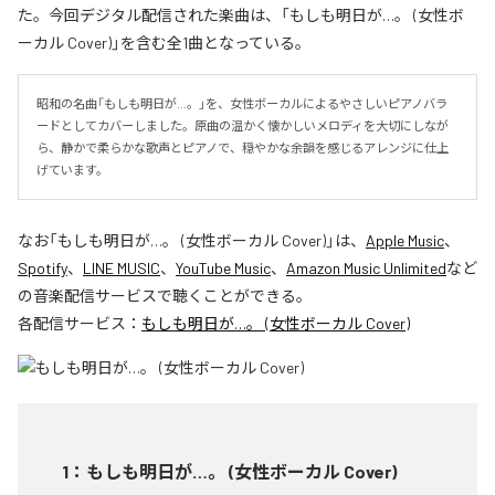
た。今回デジタル配信された楽曲は、「もしも明日が…。 (女性ボ
ーカル Cover)」を含む全1曲となっている。
昭和の名曲「もしも明日が…。」を、女性ボーカルによるやさしいピアノバラ
ードとしてカバーしました。原曲の温かく懐かしいメロディを大切にしなが
ら、静かで柔らかな歌声とピアノで、穏やかな余韻を感じるアレンジに仕上
げています。
なお「
もしも明日が…。 (女性ボーカル Cover)
」は、
Apple Music
、
Spotify
、
LINE MUSIC
、
YouTube Music
、
Amazon Music Unlimited
など
の音楽配信サービスで聴くことができる。
各配信サービス：
もしも明日が…。 (女性ボーカル Cover)
1
：
もしも明日が…。 (女性ボーカル Cover)