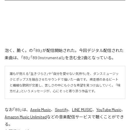
泡く、脆く。の「89」が配信開始された。今回デジタル配信された
楽曲は、「89」「89 (Instrumental)」を含む全2曲となっている。
誰もが抱える「生きづらさ」や「自分を愛せない気持ち」を、ダンスミュージッ
クとポップスを融合させたサウンドで描いた一曲です。 疾走感のあるビート
と繊細な歌詞が交差し、苦しさの中にも小さな希望を見つけ出していく。 「味
方だよ」というメッセージが、心にそっと寄り添う作品です。
なお「
89
」は、
Apple Music
、
Spotify
、
LINE MUSIC
、
YouTube Music
、
Amazon Music Unlimited
などの音楽配信サービスで聴くことができ
る。