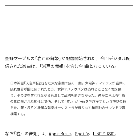
星野マーブルの「岩戸の舞姫」が配信開始された。今回デジタル配
信された楽曲は、「岩戸の舞姫」を含む全1曲となっている。
日本神話「天岩戸伝説」を壮大な楽曲で描く一曲。太陽神アマテラスが岩戸に
隠れ世界が闇に包まれたとき、女神アメノウズメは恐れることなく舞を踊
り、その姿を笑われながらも決して品格を崩さなかった。愚かに見える行為
の裏に隠された知性と覚悟、そして「笑い」が「光」を呼び戻すという神話の教
えを、琴・尺八と壮麗な弦楽オーケストラが織りなす和洋融合サウンドで再
構築する。
なお「
岩戸の舞姫
」は、
Apple Music
、
Spotify
、
LINE MUSIC
、