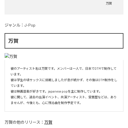
万賀
ジャンル：
J-Pop
万賀
彼のアーティスト名は万賀です。メンバーは一人で、日本でDTMで制作して
います。

彼は学生の頃サックスに挑戦しましたが息が続かず、その後はDTM制作をし
ています。

彼は映画音楽が好きです。japanese popを主に制作しています。

彼に関して、過去の出演イベント、共演アーティスト、受賞歴などは、あり
ませんが、今後とも、心に残る曲を制作予定です。
万賀
の他のリリース：
万賀