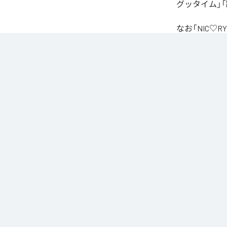
グッタイム」「
なお「
NIC♡RY
Unlimited
など
各配信サービ
1
：
PEA
2
：
サ
3
：
踊