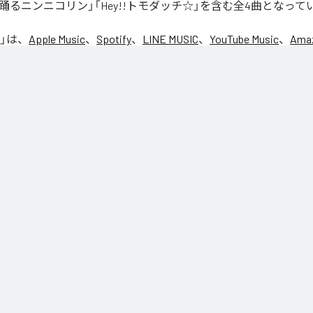
踊るニンニコリン」「Hey!!トモダッチ☆」を含む全4曲となって
」は、
Apple Music
、
Spotify
、
LINE MUSIC
、
YouTube Music
、
Amaz
の音楽配信サービスで聴くことができる。
ス：
NIC♡RY
CE
マグッタイム
るニンニコリン