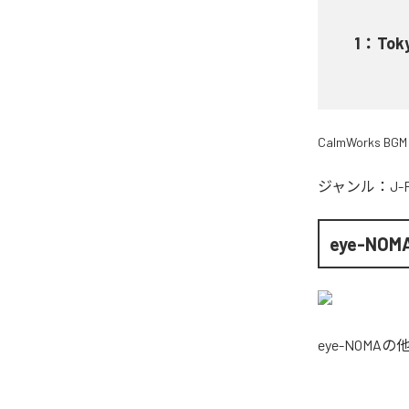
1
：
Toky
CalmWorks BGM
ジャンル：
J-
eye-NOM
eye-NOMA
の