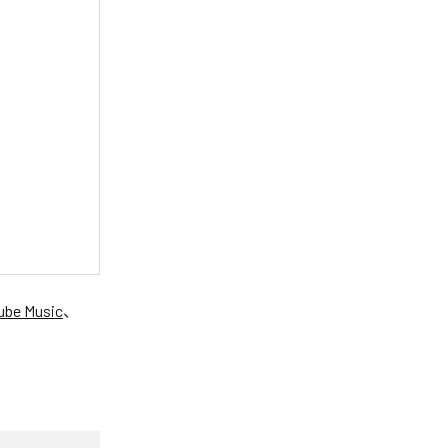
ube Music
、