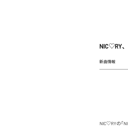
NIC♡RY
新曲情報
NIC♡RYの