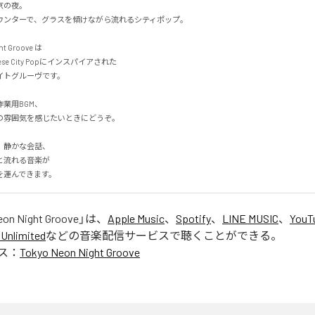
の夜。

ンターで、グラスを傾けながら流れるシティポップ。

t Groove は

se City Popにインスパイアされた

グルーヴです。

用BGM、

雰囲気を感じたいときにどうぞ。

静かな会話、

流れる音楽が

を運んできます。
eon Night Groove
」は、
Apple Music
、
Spotify
、
LINE MUSIC
、
YouT
Unlimited
などの音楽配信サービスで聴くことができる。
ス：
Tokyo Neon Night Groove