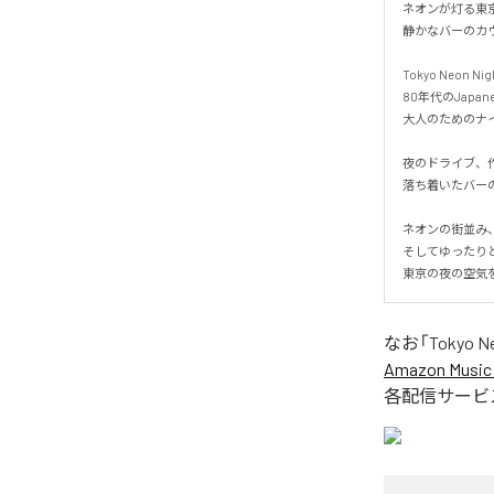
ネオンが灯る東京
静かなバーのカウ
Tokyo Neon Nigh
80年代のJapane
大人のためのナイト
夜のドライブ、作業
落ち着いたバーの
ネオンの街並み、
そしてゆったりと
東京の夜の空気
なお「
Tokyo N
Amazon Music 
各配信サービ