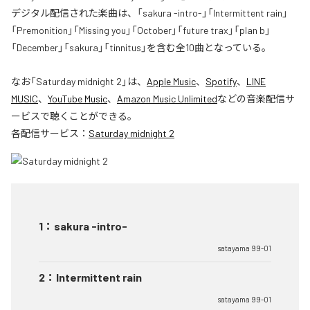
デジタル配信された楽曲は、「sakura -intro-」「Intermittent rain」
「Premonition」「Missing you」「October」「future trax」「plan b」
「December」「sakura」「tinnitus」を含む全10曲となっている。
なお「
Saturday midnight 2
」は、
Apple Music
、
Spotify
、
LINE
MUSIC
、
YouTube Music
、
Amazon Music Unlimited
などの音楽配信サ
ービスで聴くことができる。
各配信サービス：
Saturday midnight 2
1
：
sakura -intro-
satayama 99-01
2
：
Intermittent rain
satayama 99-01