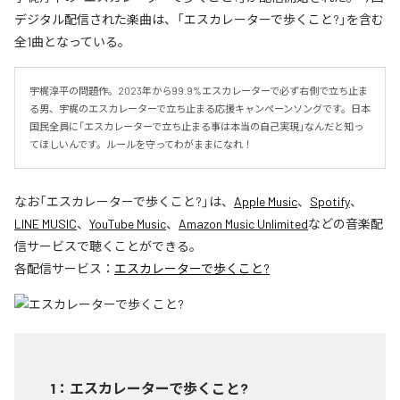
デジタル配信された楽曲は、「エスカレーターで歩くこと?」を含む
全1曲となっている。
宇梶淳平の問題作。2023年から99.9%エスカレーターで必ず右側で立ち止ま
る男、宇梶のエスカレーターで立ち止まる応援キャンペーンソングです。日本
国民全員に「エスカレーターで立ち止まる事は本当の自己実現」なんだと知っ
てほしいんです。ルールを守ってわがままになれ！
なお「
エスカレーターで歩くこと?
」は、
Apple Music
、
Spotify
、
LINE MUSIC
、
YouTube Music
、
Amazon Music Unlimited
などの音楽配
信サービスで聴くことができる。
各配信サービス：
エスカレーターで歩くこと?
1
：
エスカレーターで歩くこと?