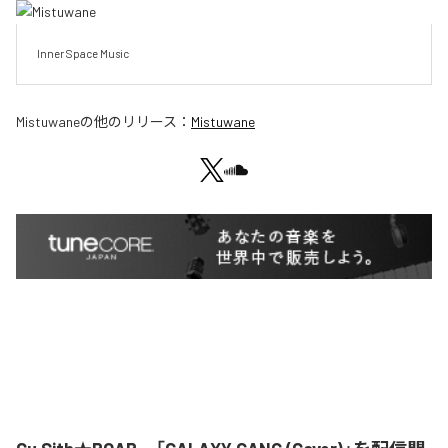
Inner Space Music
Mistuwane
の他のリリース：
Mistuwane