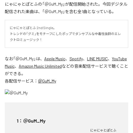
にゃにゃとぽとふの「＠GuM_My」が配信開始された。今回デジタル
配信された楽曲は、「＠GuM_My」を含む全1曲となっている。
にゃにゃとぽとふ 2nd Single。

トレンドの「グミ」をモチーフにしたポップでダンサブルな中毒性抜群のエレ
クトロミュージック！
なお「
＠GuM_My
」は、
Apple Music
、
Spotify
、
LINE MUSIC
、
YouTube
Music
、
Amazon Music Unlimited
などの音楽配信サービスで聴くこと
ができる。
各配信サービス：
＠GuM_My
1
：
＠GuM_My
にゃにゃとぽとふ