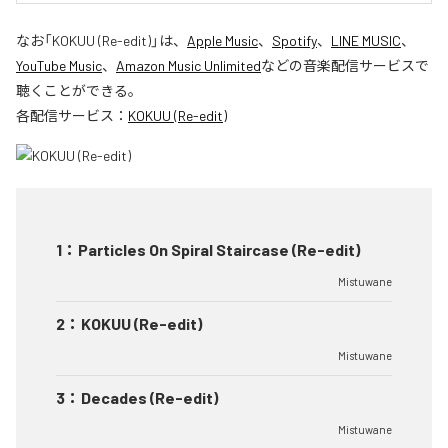
なお「
KOKUU (Re-edit)
」は、
Apple Music
、
Spotify
、
LINE MUSIC
、
YouTube Music
、
Amazon Music Unlimited
などの音楽配信サービスで
聴くことができる。
各配信サービス：
KOKUU (Re-edit)
1
：
Particles On Spiral Staircase (Re-edit)
Mistuwane
2
：
KOKUU (Re-edit)
Mistuwane
3
：
Decades (Re-edit)
Mistuwane