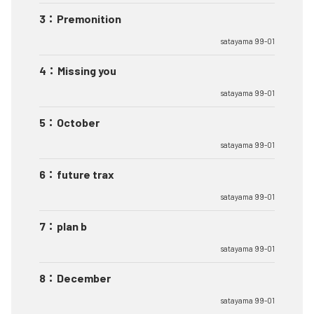
3
：
Premonition
satayama 99-01
4
：
Missing you
satayama 99-01
5
：
October
satayama 99-01
6
：
future trax
satayama 99-01
7
：
plan b
satayama 99-01
8
：
December
satayama 99-01