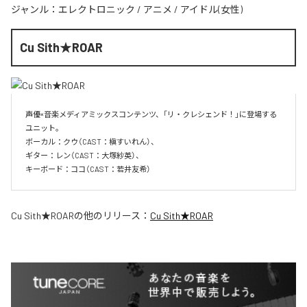
ジャンル：
エレクトロニック
/
アニメ
/
アイドル(女性)
Cu Sith★ROAR
声優×音楽メディアミックスコンテンツ、「リ・クレシェンド！」に登場する
ユニット。

ボーカル：クウ（CAST：槇すいれん）、

ギター：レン（CAST：大塚紗英）、

キーボード：ココ（CAST：若井友希）
Cu Sith★ROAR
の他のリリース：
Cu Sith★ROAR