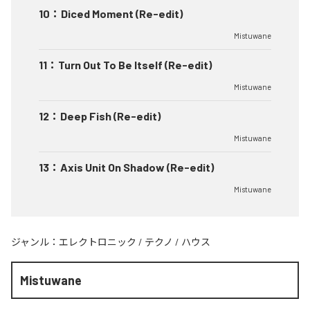
10
：
Diced Moment (Re-edit)
Mistuwane
11
：
Turn Out To Be Itself (Re-edit)
Mistuwane
12
：
Deep Fish (Re-edit)
Mistuwane
13
：
Axis Unit On Shadow (Re-edit)
Mistuwane
ジャンル：
エレクトロニック
/
テクノ
/
ハウス
Mistuwane