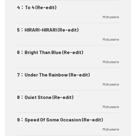
4
：
To 4 (Re-edit)
Mistuwane
5
：
HIRARI-HIRARI (Re-edit)
Mistuwane
6
：
Bright Than Blue (Re-edit)
Mistuwane
7
：
Under The Rainbow (Re-edit)
Mistuwane
8
：
Quiet Stone (Re-edit)
Mistuwane
9
：
Speed Of Some Occasion (Re-edit)
Mistuwane