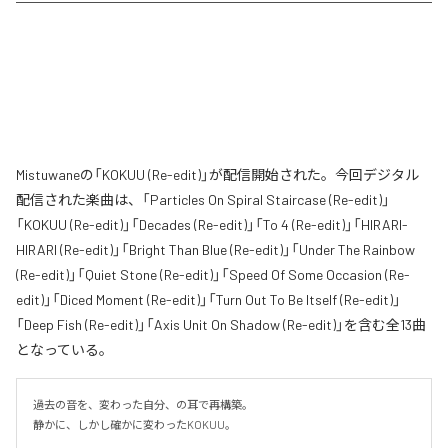
Mistuwaneの「KOKUU (Re-edit)」が配信開始された。今回デジタル
配信された楽曲は、「Particles On Spiral Staircase (Re-edit)」
「KOKUU (Re-edit)」「Decades (Re-edit)」「To 4 (Re-edit)」「HIRARI-
HIRARI (Re-edit)」「Bright Than Blue (Re-edit)」「Under The Rainbow
(Re-edit)」「Quiet Stone (Re-edit)」「Speed Of Some Occasion (Re-
edit)」「Diced Moment (Re-edit)」「Turn Out To Be Itself (Re-edit)」
「Deep Fish (Re-edit)」「Axis Unit On Shadow (Re-edit)」を含む全13曲
となっている。
過去の音を、変わった自分、の耳で再構築。

静かに、しかし確かに変わったKOKUU。