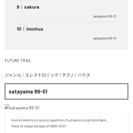
9
：
sakura
satayama 99-01
10
：
tinnitus
satayama 99-01
FUTURE TRAX
ジャンル：
エレクトロニック
/
テクノ
/
ハウス
satayama 99-01
Vivid of electronic sound,repetition,fluctuations,light and dark.

Track of image storage of 1999-2001.