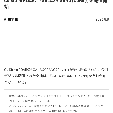
Cu Sith★ROAR、「GALAXY GANG (Cover)」を配信開
始
新曲情報
2026.8.8
Cu Sith★ROARの「GALAXY GANG (Cover)」が配信開始された。今回
デジタル配信された楽曲は、「GALAXY GANG (Cover)」を含む全1曲
となっている。
声優×音楽メディアミックスプロジェクト『リ・クレシェンド！』の、浅倉大介
プロデュース楽曲カバーシリーズ。

アレンジにaccess・浅倉大介のマニピュレーターを務める齋藤龍介、ミック
スにTM NETWORKのエンジニア伊東俊郎を迎えて制作。
