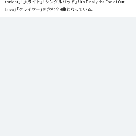
tonight」「灰ライト」「シングルバッド」「It’s Finally the End of Our
Love」「クライマー」を含む全9曲となっている。
なお「
∞
」は、
Apple Music
、
Spotify
、
LINE MUSIC
、
YouTube Music
、
Amazon Music Unlimited
などの音楽配信サービスで聴くことができ
る。
各配信サービス：
∞
1
：
AI
高瀬統也
2
：
Say you love me
高瀬統也
3
：
いつ言う？