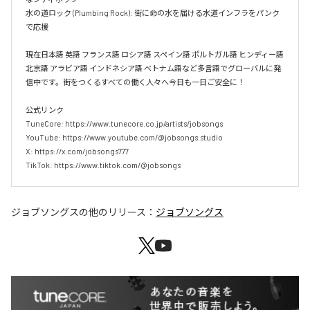
水の道ロック (Plumbing Rock): 街に命の水を届ける水道インフラをパンク
で応援

現在日本語 英語 フランス語 ロシア語 スペイン語 ポルトガル語 ヒンディー語 
北京語 アラビア語 インドネシア語 ベトナム語など多言語でグローバルに発
信中です。街をつくるすべての働く人々へ今日も一日ご安全に！

公式リンク

TuneCore: https://www.tunecore.co.jp/artists/jobsongs

YouTube: https://www.youtube.com/@jobsongs.studio

X: https://x.com/jobsongs777

TikTok: https://www.tiktok.com/@jobsongs
ジョブソングス
の他のリリース：
ジョブソングス