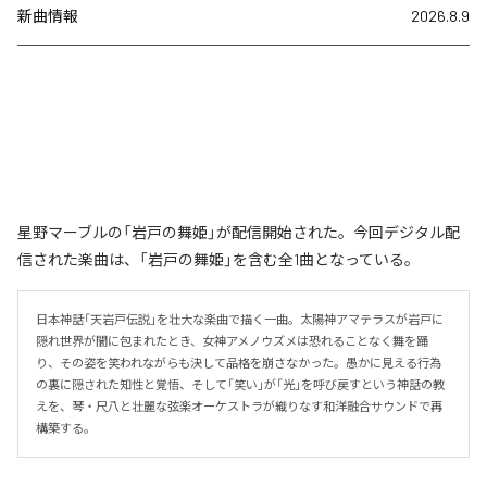
新曲情報
2026.8.9
星野マーブルの「岩戸の舞姫」が配信開始された。今回デジタル配
信された楽曲は、「岩戸の舞姫」を含む全1曲となっている。
日本神話「天岩戸伝説」を壮大な楽曲で描く一曲。太陽神アマテラスが岩戸に
隠れ世界が闇に包まれたとき、女神アメノウズメは恐れることなく舞を踊
り、その姿を笑われながらも決して品格を崩さなかった。愚かに見える行為
の裏に隠された知性と覚悟、そして「笑い」が「光」を呼び戻すという神話の教
えを、琴・尺八と壮麗な弦楽オーケストラが織りなす和洋融合サウンドで再
構築する。