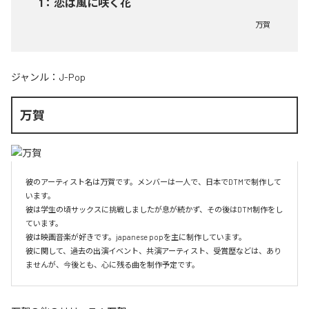
1
：
恋は風に咲く花
万賀
ジャンル：
J-Pop
万賀
彼のアーティスト名は万賀です。メンバーは一人で、日本でDTMで制作して
います。

彼は学生の頃サックスに挑戦しましたが息が続かず、その後はDTM制作をし
ています。

彼は映画音楽が好きです。japanese popを主に制作しています。

彼に関して、過去の出演イベント、共演アーティスト、受賞歴などは、あり
ませんが、今後とも、心に残る曲を制作予定です。