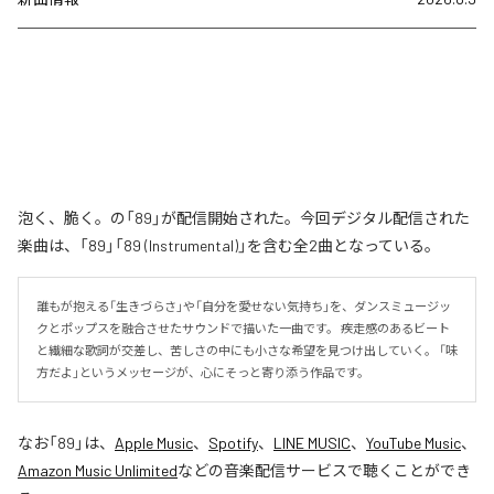
泡く、脆く。の「89」が配信開始された。今回デジタル配信された
楽曲は、「89」「89 (Instrumental)」を含む全2曲となっている。
誰もが抱える「生きづらさ」や「自分を愛せない気持ち」を、ダンスミュージッ
クとポップスを融合させたサウンドで描いた一曲です。 疾走感のあるビート
と繊細な歌詞が交差し、苦しさの中にも小さな希望を見つけ出していく。 「味
方だよ」というメッセージが、心にそっと寄り添う作品です。
なお「
89
」は、
Apple Music
、
Spotify
、
LINE MUSIC
、
YouTube Music
、
Amazon Music Unlimited
などの音楽配信サービスで聴くことができ