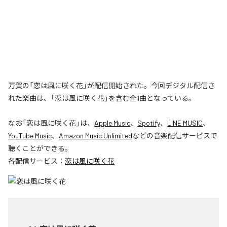
万賀の「恋は風に咲く花」が配信開始された。今回デジタル配信さ
れた楽曲は、「恋は風に咲く花」を含む全1曲となっている。
なお「
恋は風に咲く花
」は、
Apple Music
、
Spotify
、
LINE MUSIC
、
YouTube Music
、
Amazon Music Unlimited
などの音楽配信サービスで
聴くことができる。
各配信サービス：
恋は風に咲く花