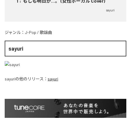
1
：
もしも明日が…。 (女性ボーカル Cover)
sayuri
ジャンル：
J-Pop
/
歌謡曲
sayuri
sayuri
の他のリリース：
sayuri