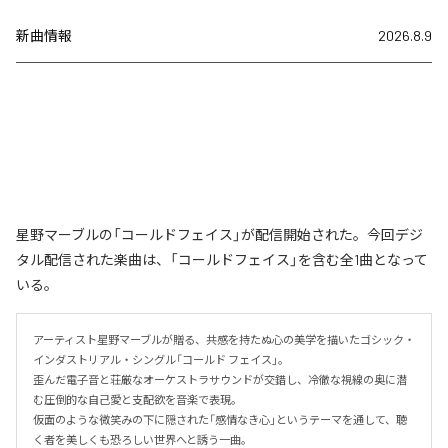
新曲情報
2026.8.9
星野マーブルの「コールドフェイス」が配信開始された。今回デジ
タル配信された楽曲は、「コールドフェイス」を含む全1曲となって
いる。
アーティスト星野マーブルが贈る、共感を持たぬ心の美学を描いたゴシック・
インダストリアル・シングル「コールド フェイス」。

歪んだ電子音と荘厳なオーケストラサウンドが交錯し、冷徹な視線の奥に潜
む圧倒的な自己愛と支配欲を音楽で表現。

仮面のような微笑みの下に隠された「感情なき心」というテーマを通して、聴
く者を美しくも恐ろしい世界へと誘う一曲。