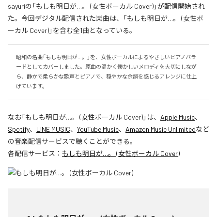
sayuriの「もしも明日が…。 (女性ボーカル Cover)」が配信開始され
た。今回デジタル配信された楽曲は、「もしも明日が…。 (女性ボ
ーカル Cover)」を含む全1曲となっている。
昭和の名曲「もしも明日が…。」を、女性ボーカルによるやさしいピアノバラ
ードとしてカバーしました。原曲の温かく懐かしいメロディを大切にしなが
ら、静かで柔らかな歌声とピアノで、穏やかな余韻を感じるアレンジに仕上
げています。
なお「
もしも明日が…。 (女性ボーカル Cover)
」は、
Apple Music
、
Spotify
、
LINE MUSIC
、
YouTube Music
、
Amazon Music Unlimited
など
の音楽配信サービスで聴くことができる。
各配信サービス：
もしも明日が…。 (女性ボーカル Cover)