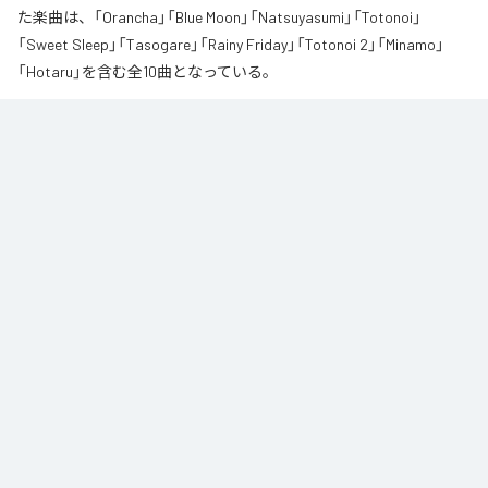
た楽曲は、「Orancha」「Blue Moon」「Natsuyasumi」「Totonoi」
「Sweet Sleep」「Tasogare」「Rainy Friday」「Totonoi 2」「Minamo」
「Hotaru」を含む全10曲となっている。
夏の風と癒しのノスタルギアを

ORANCHAが贈る最新Lofi Beatsアルバム『August』は、「癒し」と「ノスタルジ
ア」をテーマにした、夏に寄り添う1枚です。

朝から始まりゆっくりと夕方へ導き夜風へ

どこか懐かしく、胸が締め付けられるようなメロディと、心地よいローファ
イ・ビート。

窓から吹き抜ける風を感じながら、ゆったりとした時間をお過ごしくださ
い。

読書や作業のお供に、そして寝る前のBGMなどリラックスした時間をお過ご
しください
なお「
Augast
」は、
Apple Music
、
Spotify
、
LINE MUSIC
、
YouTube
Music
、
Amazon Music Unlimited
などの音楽配信サービスで聴くこと
ができる。
各配信サービス：
Augast