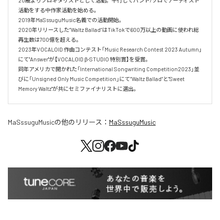
20歳よりプロギタリストとして活動。平行してバンド/ソロでアーティスト
活動をする中作家活動を始める。

2019年MaSssuguMusic名義での活動開始。

2020年リリースした”Waltz Ballad”はTikTokで600万以上の動画に使われ総
再生数は700億を超える。

2023年VOCALOID 作曲コンテスト「Music Research Contest 2023 Autumn」
にて"Answer"が【VOCALOID β-STUDIO 特別賞】を受賞。

同年アメリカで開かれた「International Songwriting Competition2023」並
びに「Unsigned Only Music Competition」にて”Waltz Ballad”と"Sweet 
Memory Waltz"が共にセミファイナリストに選出。
MaSssuguMusic
の他のリリース：
MaSssuguMusic