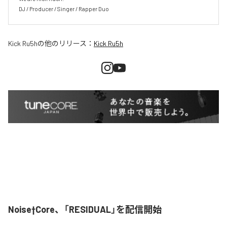
DJ / Producer / Singer / Rapper Duo
Kick Ru5h
の他のリリース：
Kick Ru5h
Noise†Core、「RESIDUAL」を配信開始