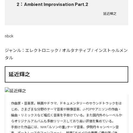
2
：
Ambient Improvisation Part.2
延近輝之
nbck
ジャンル：
エレクトロニック
/
オルタナティブ
/
インストゥルメン
タル
延近輝之
作曲家・音楽家。映画やドラマ、ドキュメンタリーのサウンドトラックをは
じめ、さまざまな分野のテーマ音楽や映像音楽、J-POPやアニソンの作曲・
編曲・リミックスなど幅広く音楽を手掛けている。また国内外のレーベルか
らオリジナルアルバムも多数リリースしており高い評価を集めている。

手掛けた作品には、NHK「ルソンの壷」テーマ音楽、伊勢丹キャンペーン音
楽、ボートレースのファンファーレ、映画「ホペイロの憂鬱」「棚の隅」「休