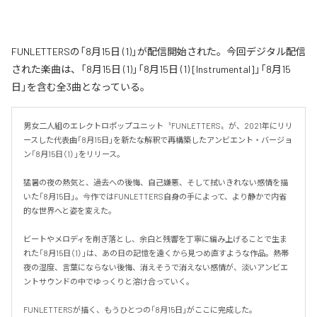
FUNLETTERSの「8月15日 (1)」が配信開始された。今回デジタル配信
された楽曲は、「8月15日 (1)」「8月15日 (1) [Instrumental]」「8月15
日」を含む全3曲となっている。
男女二人組のエレクトロポップユニット〝FUNLETTERS〟が、2021年にリリ
ースした代表曲「8月15日」を新たな解釈で再構築したアンビエント・バージョ
ン「8月15日（1）」をリリース。

猛暑の夜の熱気と、過去への後悔、自己嫌悪、そして拭いきれない感情を描
いた「8月15日」。今作ではFUNLETTERS自身の手によって、より静かで内省
的な世界へと姿を変えた。

ビートやメロディを削ぎ落とし、余白と残響を丁寧に編み上げることで生ま
れた「8月15日（1）」は、あの日の記憶を遠くから見つめ直すような作品。熱帯
夜の湿度、言葉にならない後悔、消えそうで消えない感情が、淡いアンビエ
ントサウンドの中でゆっくりと溶け合っていく。

FUNLETTERSが描く、もうひとつの「8月15日」がここに完成した。