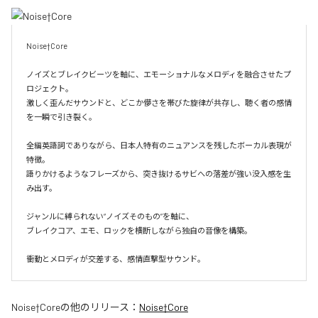
Noise†Core

ノイズとブレイクビーツを軸に、エモーショナルなメロディを融合させたプ
ロジェクト。

激しく歪んだサウンドと、どこか儚さを帯びた旋律が共存し、聴く者の感情
を一瞬で引き裂く。

全編英語詞でありながら、日本人特有のニュアンスを残したボーカル表現が
特徴。

語りかけるようなフレーズから、突き抜けるサビへの落差が強い没入感を生
み出す。

ジャンルに縛られない“ノイズそのもの”を軸に、

ブレイクコア、エモ、ロックを横断しながら独自の音像を構築。

衝動とメロディが交差する、感情直撃型サウンド。
Noise†Core
の他のリリース：
Noise†Core