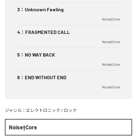
3
：
Unknown Feeling
Noise†Core
4
：
FRAGMENTED CALL
Noise†Core
5
：
NO WAY BACK
Noise†Core
6
：
END WITHOUT END
Noise†Core
ジャンル：
エレクトロニック
/
ロック
Noise†Core