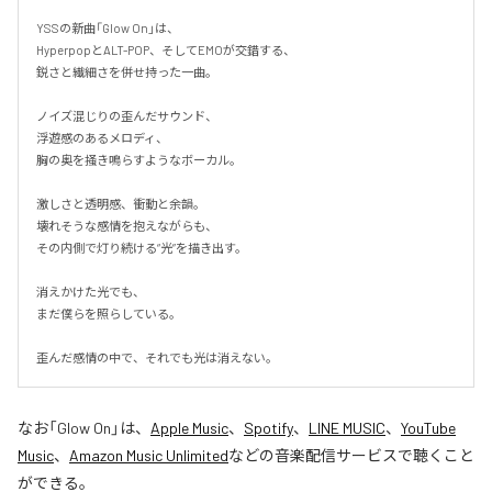
YSSの新曲「Glow On」は、

HyperpopとALT-POP、そしてEMOが交錯する、

鋭さと繊細さを併せ持った一曲。

ノイズ混じりの歪んだサウンド、

浮遊感のあるメロディ、

胸の奥を掻き鳴らすようなボーカル。

激しさと透明感、衝動と余韻。

壊れそうな感情を抱えながらも、

その内側で灯り続ける“光”を描き出す。

消えかけた光でも、

まだ僕らを照らしている。

歪んだ感情の中で、それでも光は消えない。
なお「
Glow On
」は、
Apple Music
、
Spotify
、
LINE MUSIC
、
YouTube
Music
、
Amazon Music Unlimited
などの音楽配信サービスで聴くこと
ができる。