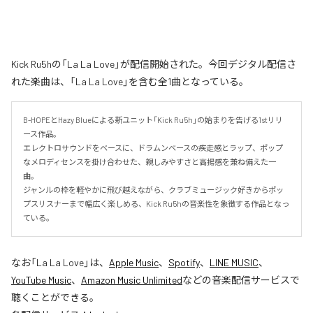
Kick Ru5hの「La La Love」が配信開始された。今回デジタル配信さ
れた楽曲は、「La La Love」を含む全1曲となっている。
B-HOPEとHazy Blueによる新ユニット「Kick Ru5h」の始まりを告げる1stリリ
ース作品。

エレクトロサウンドをベースに、ドラムンベースの疾走感とラップ、ポップ
なメロディセンスを掛け合わせた、親しみやすさと高揚感を兼ね備えた一
曲。

ジャンルの枠を軽やかに飛び越えながら、クラブミュージック好きからポッ
プスリスナーまで幅広く楽しめる、Kick Ru5hの音楽性を象徴する作品となっ
ている。
なお「
La La Love
」は、
Apple Music
、
Spotify
、
LINE MUSIC
、
YouTube Music
、
Amazon Music Unlimited
などの音楽配信サービスで
聴くことができる。