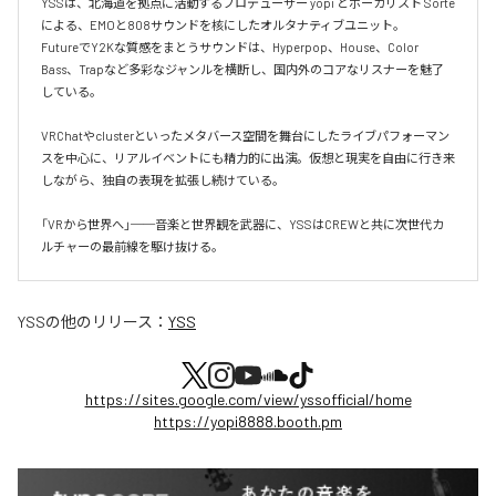
YSSは、北海道を拠点に活動するプロデューサー yopi とボーカリスト Sorte 
による、EMOと808サウンドを核にしたオルタナティブユニット。

FutureでY2Kな質感をまとうサウンドは、Hyperpop、House、Color 
Bass、Trapなど多彩なジャンルを横断し、国内外のコアなリスナーを魅了
している。

VRChatやclusterといったメタバース空間を舞台にしたライブパフォーマン
スを中心に、リアルイベントにも精力的に出演。仮想と現実を自由に行き来
しながら、独自の表現を拡張し続けている。

「VRから世界へ」──音楽と世界観を武器に、YSSはCREWと共に次世代カ
ルチャーの最前線を駆け抜ける。
YSS
の他のリリース：
YSS
https://sites.google.com/view/yssofficial/home
https://yopi8888.booth.pm