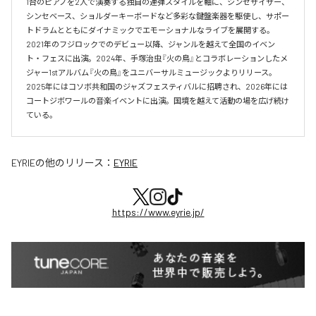
1台のピアノを2人で演奏する独自の連弾スタイルを軸に、シンセサイザー、
シンセベース、ショルダーキーボードなど多彩な鍵盤楽器を駆使し、サポー
トドラムとともにダイナミックでエモーショナルなライブを展開する。

2021年のフジロックでのデビュー以降、ジャンルを越えて全国のイベン
ト・フェスに出演。2024年、手塚治虫『火の鳥』とコラボレーションしたメ
ジャー1stアルバム『火の鳥』をユニバーサルミュージックよりリリース。

2025年にはコソボ共和国のジャズフェスティバルに招聘され、2026年には
コートジボワールの音楽イベントに出演。国境を越えて活動の場を広げ続け
ている。​
EYRIE
の他のリリース：
EYRIE
https://www.eyrie.jp/