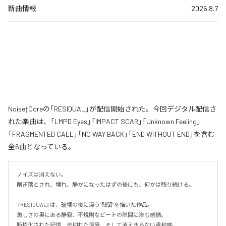
新曲情報
2026.8.7
Noise†Coreの「RESIDUAL」が配信開始された。今回デジタル配信さ
れた楽曲は、「LMPD Eyes」「IMPACT SCAR」「Unknown Feeling」
「FRAGMENTED CALL」「NO WAY BACK」「END WITHOUT END」を含む
全6曲となっている。
ノイズは消えない。

削ぎ落とされ、壊れ、静かになったはずの後にも、何かは残り続ける。

『RESIDUAL』は、破壊の後に漂う“残留”を描いた作品。

激しさの奥にある静寂、不規則なビートの隙間に滲む感情。

断片化された記憶、途切れた信号、そして消えきらない違和感。
