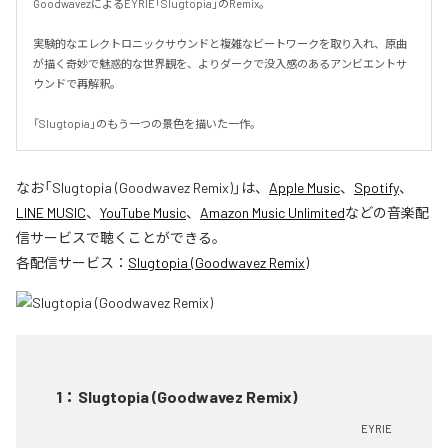
GoodwavezによるEYRIE「Slugtopia」のRemix。

実験的なエレクトロニックサウンドと複雑なビートワークを取り入れ、原曲
が描く奇妙で魅惑的な世界観を、よりダークで没入感のあるアンビエントサ
ウンドで再解釈。

「Slugtopia」のもう一つの景色を描いた一作。
なお「
Slugtopia (Goodwavez Remix)
」は、
Apple Music
、
Spotify
、
LINE MUSIC
、
YouTube Music
、
Amazon Music Unlimited
などの音楽配
信サービスで聴くことができる。
各配信サービス：
Slugtopia (Goodwavez Remix)
1
：
Slugtopia (Goodwavez Remix)
EYRIE