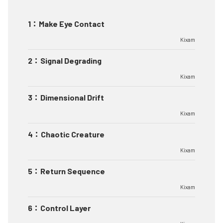
1
：
Make Eye Contact
Kixam
2
：
Signal Degrading
Kixam
3
：
Dimensional Drift
Kixam
4
：
Chaotic Creature
Kixam
5
：
Return Sequence
Kixam
6
：
Control Layer