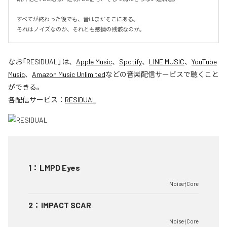
すべてが終わった後でも、音はまだそこにある。

それはノイズなのか、それとも感情の残骸なのか。
なお「
RESIDUAL
」は、
Apple Music
、
Spotify
、
LINE MUSIC
、
YouTube
Music
、
Amazon Music Unlimited
などの音楽配信サービスで聴くこと
ができる。
各配信サービス：
RESIDUAL
1
：
LMPD Eyes
Noise†Core
2
：
IMPACT SCAR
Noise†Core