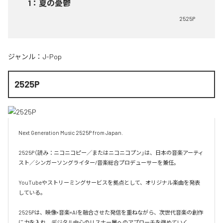
1
：
夏の憂鬱
2525P
ジャンル：
J-Pop
2525P
Next Generation Music 2525P from Japan.

2525P（読み：ニコニコピー／またはニコニコプン」は、日本の音楽アーティ
スト／シンガーソングライター/音楽総合プロデューサーを兼任。

YouTubeやストリーミングサービスを拠点として、オリジナル楽曲を発表
している。

2525Pは、映像×音楽×AIを融合させた発信を重ねながら、次世代音楽の創作
に力を入れ、デジタル中心のリスナー層へのアプローチを強めていく。
