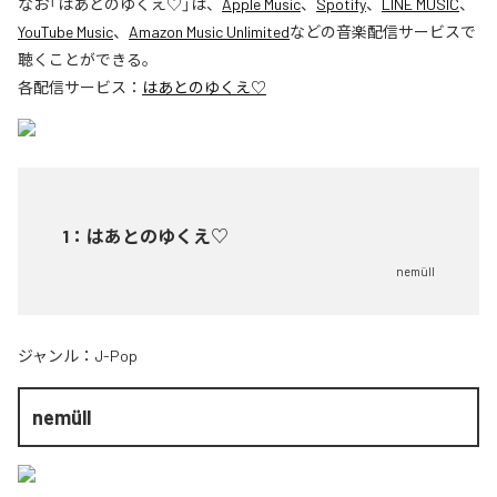
なお「
はあとのゆくえ♡
」は、
Apple Music
、
Spotify
、
LINE MUSIC
、
YouTube Music
、
Amazon Music Unlimited
などの音楽配信サービスで
聴くことができる。
各配信サービス：
はあとのゆくえ♡
1
：
はあとのゆくえ♡
nemüll
ジャンル：
J-Pop
nemüll