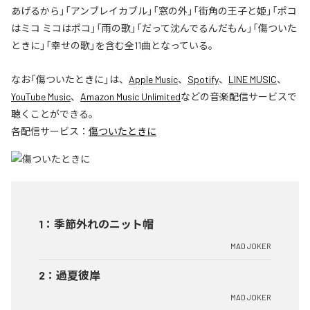
あげるから」「アンブレイカブル」「窓の外」「街角の王子と姫」「ポコ
はミコ ミコはポコ」「雨の歌」「だって沈んでるんだもん」「傷ついた
ときに」「幸せの歌」を含む全11曲となっている。
なお「
傷ついたときに
」は、
Apple Music
、
Spotify
、
LINE MUSIC
、
YouTube Music
、
Amazon Music Unlimited
などの音楽配信サービスで
聴くことができる。
各配信サービス：
傷ついたときに
1
：
季節外れのニット帽
MAD JOKER
2
：
過夏彼岸
MAD JOKER