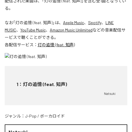
配信された楽曲は、「灯の追憶 (feat. 知声)」を含む全1曲となってい
る。
なお「
灯の追憶 (feat. 知声)
」は、
Apple Music
、
Spotify
、
LINE
MUSIC
、
YouTube Music
、
Amazon Music Unlimited
などの音楽配信サ
ービスで聴くことができる。
各配信サービス：
灯の追憶 (feat. 知声)
1
：
灯の追憶 (feat. 知声)
Natsuki
ジャンル：
J-Pop
/
ボーカロイド