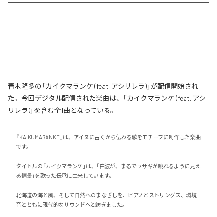
青木隆多の「カイクマランケ (feat. アシリレラ)」が配信開始され
た。今回デジタル配信された楽曲は、「カイクマランケ (feat. アシ
リレラ)」を含む全1曲となっている。
『KAIKUMARANKE』は、アイヌに古くから伝わる歌をモチーフに制作した楽曲
です。

タイトルの「カイクマランケ」は、「白波が、まるでウサギが跳ねるように見え
る情景」を歌った伝承に由来しています。

北海道の海と風、そして自然へのまなざしを、ピアノとストリングス、環境
音とともに現代的なサウンドへと紡ぎました。
