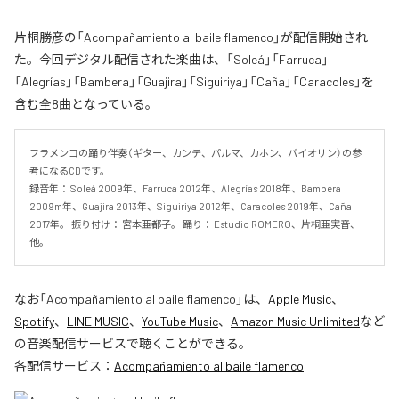
片桐勝彦の「Acompañamiento al baile flamenco」が配信開始され
た。今回デジタル配信された楽曲は、「Soleá」「Farruca」
「Alegrías」「Bambera」「Guajira」「Siguiriya」「Caña」「Caracoles」を
含む全8曲となっている。
フラメンコの踊り伴奏（ギター、カンテ、パルマ、カホン、バイオリン）の参
考になるCDです。 

録音年： Soleá 2009年、Farruca 2012年、Alegrías 2018年、Bambera 
2009m年、Guajira 2013年、Siguiriya 2012年、Caracoles 2019年、Caña 
2017年。 振り付け： 宮本亜都子。 踊り： Estudio ROMERO、片桐亜実音、
他。
なお「
Acompañamiento al baile flamenco
」は、
Apple Music
、
Spotify
、
LINE MUSIC
、
YouTube Music
、
Amazon Music Unlimited
など
の音楽配信サービスで聴くことができる。
各配信サービス：
Acompañamiento al baile flamenco