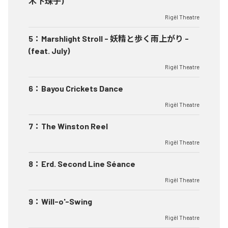
木下珠子)
Rigël Theatre
5
：
Marshlight Stroll - 妖精と歩く雨上がり -
(feat. July)
Rigël Theatre
6
：
Bayou Crickets Dance
Rigël Theatre
7
：
The Winston Reel
Rigël Theatre
8
：
Erd. Second Line Séance
Rigël Theatre
9
：
Will-o'-Swing
Rigël Theatre