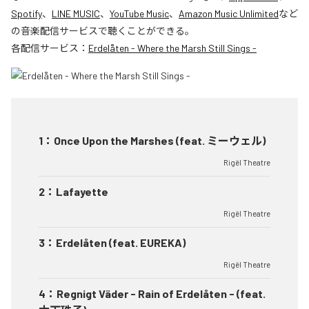
Spotify
、
LINE MUSIC
、
YouTube Music
、
Amazon Music Unlimited
など
の音楽配信サービスで聴くことができる。
各配信サービス：
Erdelåten - Where the Marsh Still Sings -
1
：
Once Upon the Marshes (feat. ミーウェル)
Rigël Theatre
2
：
Lafayette
Rigël Theatre
3
：
Erdelåten (feat. EUREKA)
Rigël Theatre
4
：
Regnigt Väder - Rain of Erdelåten - (feat.