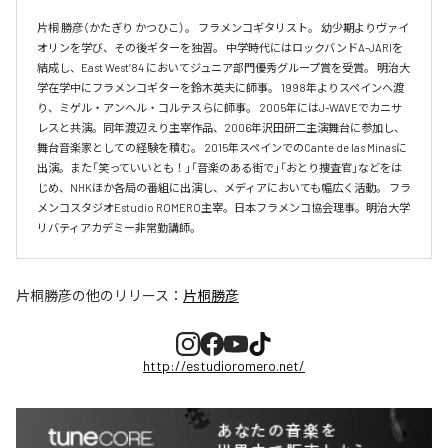
片桐 勝彦（かたぎり かつひこ）。 フラメンコギタリスト。 幼少期よりヴァイ
オリンを学び、その後ギターを独習。 中学時代にはロックバンドA-JARIを
結成し、East West’84 においてジュニア部門優秀グループ賞を受賞。 明治大
学在学中にフラメンコギターを鈴木英夫に師事。 1998年よりスペインへ渡
り、ミゲル・アンヘル・コルテスらに師事。 2005年にはJ-WAVEでカニサ
レスと共演。同年渡辺えり主宰作品、2006年沢田研二主演舞台に参加し、
舞台音楽家としての経験を積む。 2015年スペインでのCante de las Minasに
出演。また「笑っていいとも！」「音楽のある街で」「おとり捜査官」などをは
じめ、NHKほか各局の番組に出演し、メディアにおいても幅広く活動。 フラ
メンコスタジオEstudio ROMERO主宰。日本フラメンコ協会理事。明治大学
リバティアカデミー非常勤講師。
片桐勝彦
の他のリリース：
片桐勝彦
http://estudioromero.net/