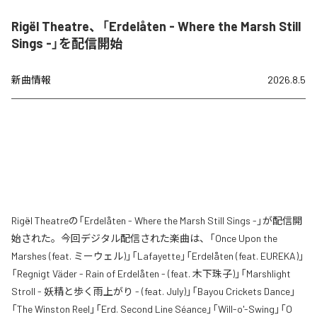
Rigël Theatre、「Erdelåten - Where the Marsh Still
Sings -」を配信開始
新曲情報
2026.8.5
Rigël Theatreの「Erdelåten - Where the Marsh Still Sings -」が配信開
始された。今回デジタル配信された楽曲は、「Once Upon the
Marshes (feat. ミーウェル)」「Lafayette」「Erdelåten (feat. EUREKA)」
「Regnigt Väder - Rain of Erdelåten - (feat. 木下珠子)」「Marshlight
Stroll - 妖精と歩く雨上がり - (feat. July)」「Bayou Crickets Dance」
「The Winston Reel」「Erd. Second Line Séance」「Will-o'-Swing」「O