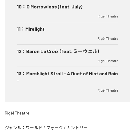
10
：
O Morrowless (feat. July)
Rigël Theatre
11
：
Mirelight
Rigël Theatre
12
：
Baron La Croix (feat. ミーウェル)
Rigël Theatre
13
：
Marshlight Stroll - A Duet of Mist and Rain
-
Rigël Theatre
Rigël Theatre
ジャンル：
ワールド
/
フォーク
/
カントリー