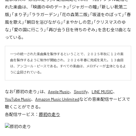
れた楽曲は、「映画の中のデート」「ジャガーの瞳」「新しい靴第二
版」「まり子」「ララガーデン」「花の森第二版」「坂道をのぼって」「春
風を歌え」「朝日を浴びながら」「まやかしの恋」「クリスマスのゆ
な」「愛の国に行こう」「再び会う日を待ちのぞみ」を含む全13曲とな
っている。
一つの統一された楽曲集を製作するということで、２０２５年秋に１２の楽
曲を製作するように制作が開始され、２０２６年春に完成を見た。１３曲目
は、アンコール・ピースである。すべての楽曲は、メロディーが主体となるよ
うに企図されている。
なお「
原初の走り
」は、
Apple Music
、
Spotify
、
LINE MUSIC
、
YouTube Music
、
Amazon Music Unlimited
などの音楽配信サービスで
聴くことができる。
各配信サービス：
原初の走り