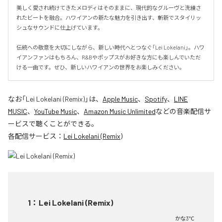
美しく愛され続けてきたメロディはそのままに、現代的なグルーヴと洗練さ
れたビートを融合。ハワイアンの新たな魅力を引き出す、斬新でスタイリッ
シュなサウンドに仕上げています。

伝統への敬意を大切にしながら、新しい時代へとつなぐ「Lei Lokelani」。ハワ
イアンファンはもちろん、R&Bやポップスがお好きな方にも楽しんでいただ
ける一曲です。ぜひ、新しいハワイアンの世界をお楽しみください。
なお「
Lei Lokelani (Remix)
」は、
Apple Music
、
Spotify
、
LINE
MUSIC
、
YouTube Music
、
Amazon Music Unlimited
などの音楽配信サ
ービスで聴くことができる。
各配信サービス：
Lei Lokelani (Remix)
1
：
Lei Lokelani (Remix)
かな3℃