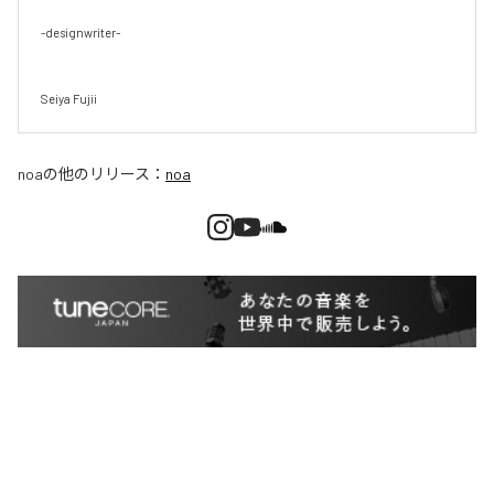
-designwriter-

Seiya Fujii
noa
の他のリリース：
noa