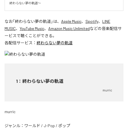
終わらない夢の軌道〜
なお「
終わらない夢の軌道
」は、
Apple Music
、
Spotify
、
LINE
MUSIC
、
YouTube Music
、
Amazon Music Unlimited
などの音楽配信サ
ービスで聴くことができる。
各配信サービス：
終わらない夢の軌道
1
：
終わらない夢の軌道
murric
murric
ジャンル：
ワールド
/
J-Pop
/
ポップ