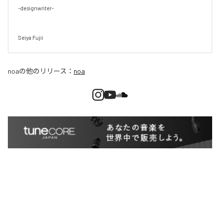
-designwriter-

Seiya Fujii
noa
の他のリリース：
noa