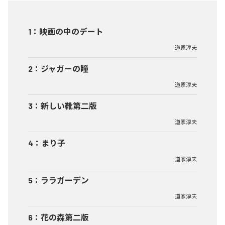
1
：
映画の中のデート
道家淳夫
2
：
ジャガーの瞳
道家淳夫
3
：
新しい靴第二版
道家淳夫
4
：
まり子
道家淳夫
5
：
ララガーデン
道家淳夫
6
：
花の森第二版