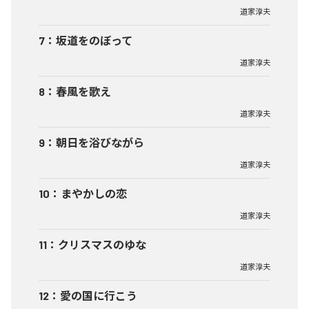
道家淳夫
7
：
坂道をのぼって
道家淳夫
8
：
春風を歌え
道家淳夫
9
：
朝日を浴びながら
道家淳夫
10
：
まやかしの恋
道家淳夫
11
：
クリスマスのゆな
道家淳夫
12
：
愛の国に行こう