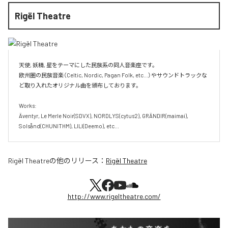
Rigël Theatre
天使, 妖精, 星をテーマにした民族系の同人音楽座です。

欧州圏の民族音楽（Celtic, Nordic, Pagan Folk, etc...）やサウンドトラックな
ど取り入れたオリジナル曲を頒布しております。

Works:

Äventyr, Le Merle Noir(SDVX), NORDLYS(cytus2), GRÄNDIR(maimai), 
Solsånd(CHUNITHM), LILI(Deemo), etc...
Rigël Theatre
の他のリリース：
Rigël Theatre
http://www.rigeltheatre.com/