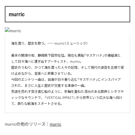
murric
海を渡り、歴史を歌う。── murric（ミューリック）

幕末の開港の街、静岡県下田市在住。現在も黒船「サスケハナ」の乗組員と
して日々海へと漕ぎ出すアーティスト、murric。

歴史のうねり、かつて海を渡った人々の記憶、そして現代の波音を五感で受
け止めながら、音楽へと昇華させている。

今回のエントリー曲は、自身が日々乗り込む「サスケハナ」にインスパイア
された、まさに人生と歴史が交差する渾身の一曲。

荒波を恐れず突き進む船のように、年輪を重ねた深みのある歌声とシネマテ
ィックなサウンドで、『VERTICAL IMPACT』から世界という広大な海へ向け
て、新たな航海をスタートさせる。
murric
の他のリリース：
murric