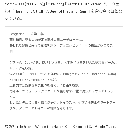
Morrowless (feat. July)」「Mirelight」「Baron La Croix (feat. ミーウェ
ル)」「Marshlight Stroll - A Duet of Mist and Rain -」を含む全13曲とな
っている。
Lengselシリーズ 第三章。

雨と精霊、死者の魂が眠る湿地の国エーデローテン。

失われた記憶と古代の魔法を巡り、アリエルとレイニーの物語が始まりま
す。

ゲストVo.にJulyさま、EUREKAさま、木下珠子さまを迎えた多彩なボーカル
トラックを収録。

湿地の国「エーデローテン」を舞台に、Bluegrass / Celtic / Traditional Swing / 
Nordic Folk / American Folk など、

土着的で幻想的な音楽世界を描く、全13曲を収録。

南部ルーツミュージックとケルトが織りなす、“雨と魔法のサウンドトラッ
ク”。

しいたけ先生による可憐なジャケットイラスト、やびさら先生のアートワー
クが、アリエルとレイニーの物語を彩ります。
なお「
Erdelåten - Where the Marsh Still Sings -
」は、
Apple Music
、