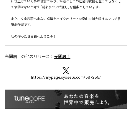
に仕上げていく事が理念であり、筆者としての社会的責務を全うできなくし
て価値はないと考え「剣よりペンが強し」を信条としています。 

また、文字表現出来ない感情をハイクオリティな楽曲で補完続けるマルチ言
語創作者です。

私の作った世界観へようこそ！ 
光闇居士
の他のリリース：
光闇居士
https://mypage.syosetu.com/667265/