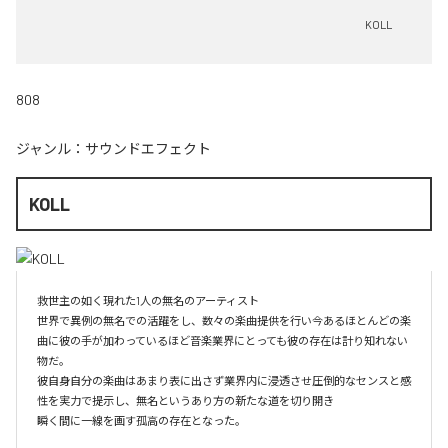
KOLL
808
ジャンル：
サウンドエフェクト
KOLL
救世主の如く現れた1人の無名のアーティスト

世界で異例の無名での活躍をし、数々の楽曲提供を行い今あるほとんどの楽
曲に彼の手が加わっているほど音楽業界にとっても彼の存在は計り知れない
物だ。

彼自身自分の楽曲はあまり表に出さず業界内に浸透させ圧倒的なセンスと感
性を実力で提示し、無名というあり方の新たな道を切り開き

瞬く間に一線を画す孤高の存在となった。
