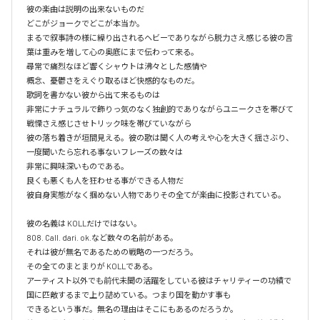
彼の楽曲は説明の出来ないものだ

どこがジョークでどこが本当か。

まるで叙事詩の様に繰り出されるヘビーでありながら脱力さえ感じる彼の言
葉は重みを増して心の奥底にまで伝わって来る。

尋常で痛烈なほど響くシャウトは沸々とした感情や

概念、憂鬱さをえぐり取るほど快感的なものだ。

歌詞を書かない彼から出て来るものは

非常にナチュラルで飾りっ気のなく独創的でありながらユニークさを帯びて
戦慄さえ感じさせトリック味を帯びていながら

彼の落ち着きが垣間見える。彼の歌は聞く人の考えや心を大きく揺さぶり、

一度聞いたら忘れる事ないフレーズの数々は

非常に興味深いものである。

良くも悪くも人を狂わせる事ができる人物だ

彼自身実態がなく掴めない人物でありその全てが楽曲に投影されている。

彼の名義は KOLLだけではない。

808. Call. dari. ok.など数々の名前がある。

それは彼が無名であるための戦略の一つだろう。

その全てのまとまりが KOLLである。

アーティスト以外でも前代未聞の活躍をしている彼はチャリティーの功績で
国に匹敵するまで上り詰めている。つまり国を動かす事も

できるという事だ。無名の理由はそこにもあるのだろうか。
