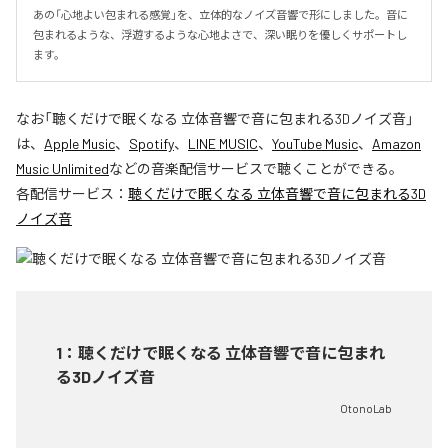
あの「心地よい包まれる感覚」を、立体的なノイズ音響で形にしました。音に
包まれるような、浮遊するような心地よさで、深い眠りを優しくサポートし
ます。
なお「
聴くだけで眠くなる 立体音響で音に包まれる3Dノイズ音
」
は、
Apple Music
、
Spotify
、
LINE MUSIC
、
YouTube Music
、
Amazon
Music Unlimited
などの音楽配信サービスで聴くことができる。
各配信サービス：
聴くだけで眠くなる 立体音響で音に包まれる3D
ノイズ音
1
：
聴くだけで眠くなる 立体音響で音に包まれ
る3Dノイズ音
OtonoLab