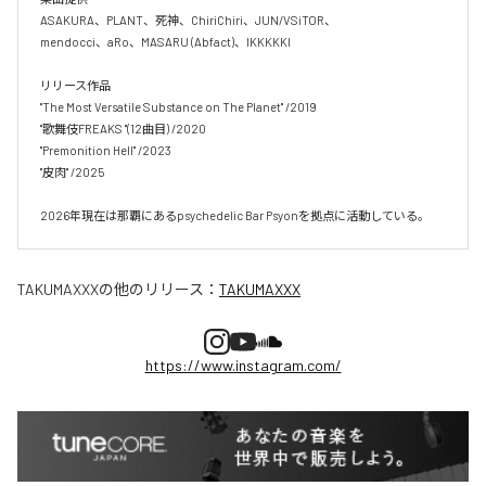
ASAKURA、PLANT、死神、ChiriChiri、JUN/VSiTOR、

mendocci、aRo、MASARU (Abfact)、IKKKKKI

リリース作品

"The Most Versatile Substance on The Planet" /2019

"歌舞伎FREAKS "(12曲目) /2020

"Premonition Hell" /2023

"皮肉" /2025

2026年現在は那覇にあるpsychedelic Bar Psyonを拠点に活動している。
TAKUMAXXX
の他のリリース：
TAKUMAXXX
https://www.instagram.com/