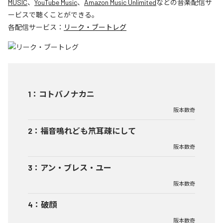
MUSIC
、
YouTube Music
、
Amazon Music Unlimited
などの音楽配信サ
ービスで聴くことができる。
各配信サービス：
リーク・ブートレグ
1
：
コトバノナカニ
阪本数奇
2
：
福音鳴れども笊耳疎にして
阪本数奇
3
：
アン・ブレス・ユー
阪本数奇
4
：
破顔
阪本数奇