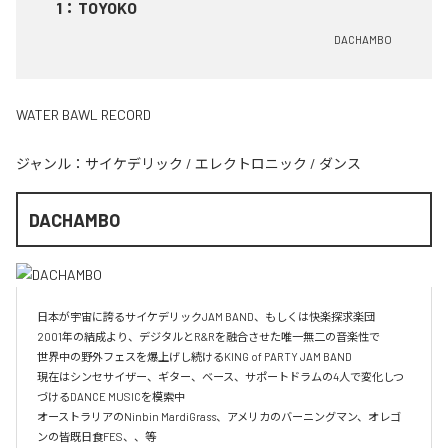
1
：
TOYOKO
DACHAMBO
WATER BAWL RECORD
ジャンル：
サイケデリック
/
エレクトロニック
/
ダンス
DACHAMBO
日本が宇宙に誇るサイケデリックJAM BAND、もしくは快楽探求楽団

2001年の結成より、デジタルとR&Rを融合させた唯一無二の音楽性で

世界中の野外フェスを爆上げし続けるKING of PARTY JAM BAND

現在はシンセサイザー、ギター、ベース、サポートドラムの4人で変化しつ
づけるDANCE MUSICを模索中

オーストラリアのNinbin MardiGrass、アメリカのバーニングマン、オレゴ
ンの皆既日食FES、、等
