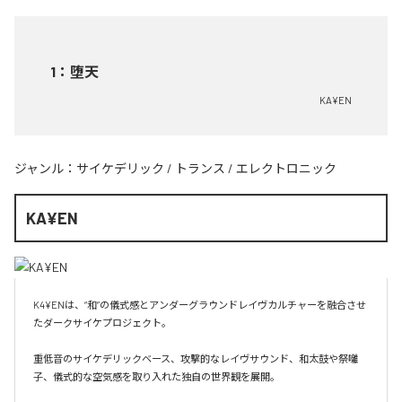
1
：
堕天
KA¥EN
ジャンル：
サイケデリック
/
トランス
/
エレクトロニック
KA¥EN
K4¥ENは、“和”の儀式感とアンダーグラウンドレイヴカルチャーを融合させ
たダークサイケプロジェクト。

重低音のサイケデリックベース、攻撃的なレイヴサウンド、和太鼓や祭囃
子、儀式的な空気感を取り入れた独自の世界観を展開。
