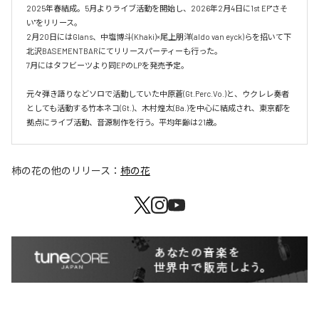
2025年春結成。5月よりライブ活動を開始し、2026年2月4日に1st EP"さそ
い"をリリース。

2月20日にはGlans、中塩博斗(Khaki)×尾上朋洋(aldo van eyck)らを招いて下
北沢BASEMENTBARにてリリースパーティーも行った。

7月にはタフビーツより同EPのLPを発売予定。

元々弾き語りなどソロで活動していた中原蒼(Gt.Perc.Vo.)と、ウクレレ奏者
としても活動する竹本ネコ(Gt.)、木村煌太(Ba.)を中心に結成され、東京都を
拠点にライブ活動、音源制作を行う。平均年齢は21歳。
柿の花
の他のリリース：
柿の花