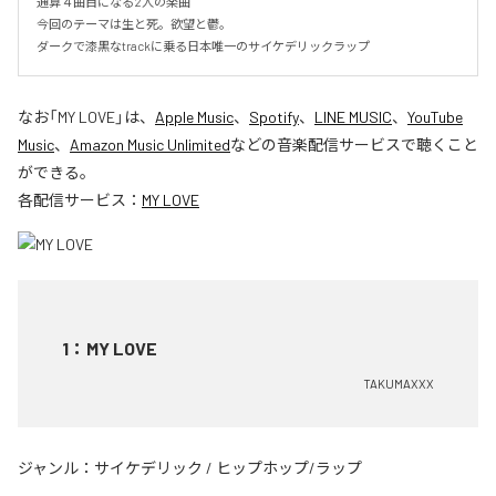
通算４曲目になる2人の楽曲

今回のテーマは生と死。欲望と鬱。

ダークで漆黒なtrackに乗る日本唯一のサイケデリックラップ
なお「
MY LOVE
」は、
Apple Music
、
Spotify
、
LINE MUSIC
、
YouTube
Music
、
Amazon Music Unlimited
などの音楽配信サービスで聴くこと
ができる。
各配信サービス：
MY LOVE
1
：
MY LOVE
TAKUMAXXX
ジャンル：
サイケデリック
/
ヒップホップ/ラップ