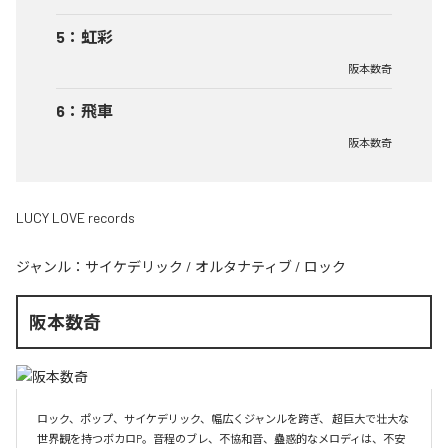
5
：
虹彩
阪本数奇
6
：
飛車
阪本数奇
LUCY LOVE records
ジャンル：
サイケデリック
/
オルタナティブ
/
ロック
阪本数奇
ロック、ポップ、サイケデリック、幅広くジャンルを跨ぎ、 超巨大で壮大な
世界観を持つボカロP。音程のブレ、不協和音、蠱惑的なメロディは、不安