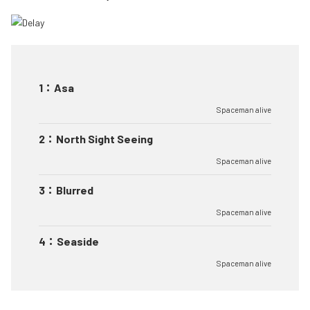
1
：
Asa
Spaceman alive
2
：
North Sight Seeing
Spaceman alive
3
：
Blurred
Spaceman alive
4
：
Seaside
Spaceman alive