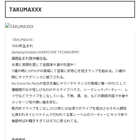
TAKUMAXXX
-TAKUMAXXX-

1993年生まれ　

Darkpsychedelic/HARDCORE TECHNOのMC

福岡生まれ現沖縄在住。

お酒と笑顔を愛して全国津々浦々珍道中！

17歳の時にHIPHOPの現場にて音楽に好奇心を抱きラップを始める。21歳の
時にサイケデリックに魅了される。

No Smile No Partyの信念を胸にテクノやトランスの現場に唯一のMCとして
優越感のなか怪しげなBARからライブハウス、シークレットパーティー、レ
イヴなどでライブをこなしている。下衆、酒、女、などの歌詞内容で中身や
メッセージ性の無い曲を好む。

県内外でライブをこなし2025年には台湾でのライブを成功させその人間性
も買われタイとベトナムで行われてる某レーベルのパーティーにキャラ枠で
毎度呼ばれ騒ぎすぎてはボスに怒られてる。

楽曲提供
