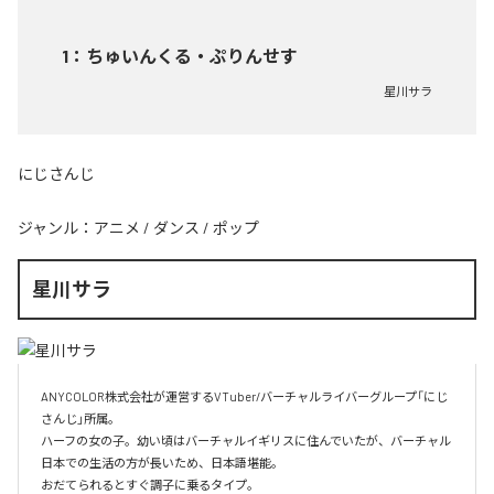
1
：
ちゅいんくる・ぷりんせす
星川サラ
にじさんじ
ジャンル：
アニメ
/
ダンス
/
ポップ
星川サラ
ANYCOLOR株式会社が運営するVTuber/バーチャルライバーグループ「にじ
さんじ」所属。

ハーフの女の子。幼い頃はバーチャルイギリスに住んでいたが、バーチャル
日本での生活の方が長いため、日本語堪能。

おだてられるとすぐ調子に乗るタイプ。