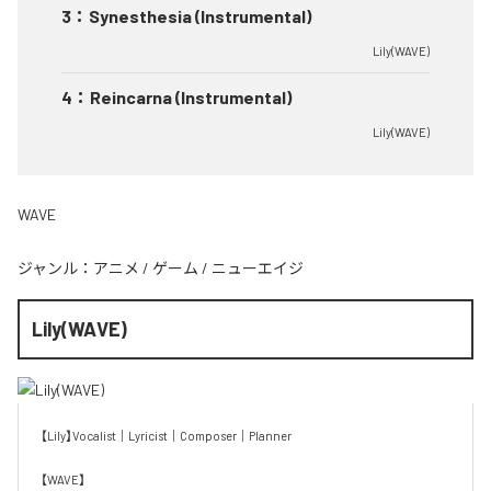
3
：
Synesthesia (Instrumental)
Lily(WAVE)
4
：
Reincarna (Instrumental)
Lily(WAVE)
WAVE
ジャンル：
アニメ
/
ゲーム
/
ニューエイジ
Lily(WAVE)
【Lily】Vocalist｜Lyricist｜Composer｜Planner

【WAVE】
