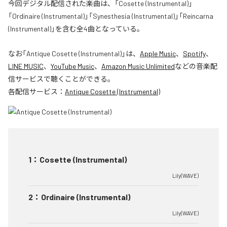
今回デジタル配信された楽曲は、「Cosette (Instrumental)」
「Ordinaire (Instrumental)」「Synesthesia (Instrumental)」「Reincarna
(Instrumental)」を含む全4曲となっている。
なお「
Antique Cosette (Instrumental)
」は、
Apple Music
、
Spotify
、
LINE MUSIC
、
YouTube Music
、
Amazon Music Unlimited
などの音楽配
信サービスで聴くことができる。
各配信サービス：
Antique Cosette (Instrumental)
1
：
Cosette (Instrumental)
Lily(WAVE)
2
：
Ordinaire (Instrumental)
Lily(WAVE)