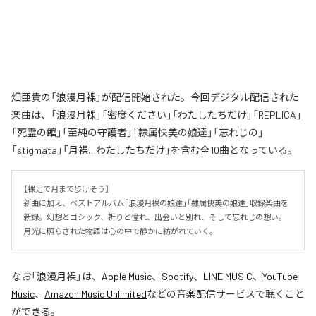
畑亜貴の「浪漫月裸」が配信開始された。今回デジタル配信された
楽曲は、「浪漫月裸」「密度ください」「わたしたちだけ」「REPLICA」
「死霊の館」「至純の守護者」「隷属快美の娘達」「忘れじの」
「stigmata」「月裸…わたしたちだけ」を含む全10曲となっている。
【裸足で月まで歩けそう】

新曲に加え、ベストアルバム「浪漫月裸の娘達」「隷属快美の娘達」収録楽曲を
新録。幻想とゴシック、祈りと憧れ、出会いと別れ、そして忘れじの想い。
月光に照らされた物語は心の中で静かに紡がれていく。
なお「
浪漫月裸
」は、
Apple Music
、
Spotify
、
LINE MUSIC
、
YouTube
Music
、
Amazon Music Unlimited
などの音楽配信サービスで聴くこと
ができる。