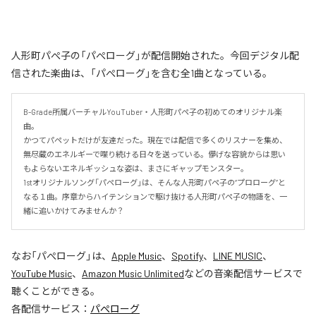
人形町パぺ子の「パぺローグ」が配信開始された。今回デジタル配
信された楽曲は、「パぺローグ」を含む全1曲となっている。
B-Grade所属バーチャルYouTuber・人形町パペ子の初めてのオリジナル楽
曲。

かつてパペットだけが友達だった。現在では配信で多くのリスナーを集め、
無尽蔵のエネルギーで喋り続ける日々を送っている。儚げな容貌からは思い
もよらないエネルギッシュな姿は、まさにギャップモンスター。

1stオリジナルソング「パペローグ」は、そんな人形町パペ子の“プロローグ”と
なる１曲。序章からハイテンションで駆け抜ける人形町パペ子の物語を、一
緒に追いかけてみませんか？
なお「
パぺローグ
」は、
Apple Music
、
Spotify
、
LINE MUSIC
、
YouTube Music
、
Amazon Music Unlimited
などの音楽配信サービスで
聴くことができる。
各配信サービス：
パぺローグ