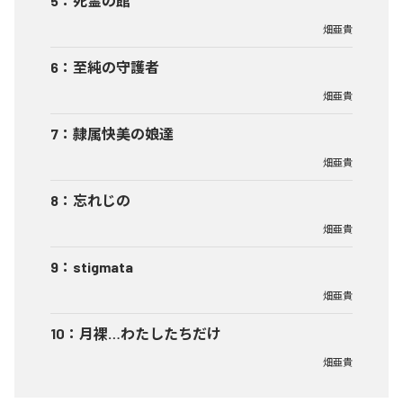
5
：
死霊の館
畑亜貴
6
：
至純の守護者
畑亜貴
7
：
隷属快美の娘達
畑亜貴
8
：
忘れじの
畑亜貴
9
：
stigmata
畑亜貴
10
：
月裸…わたしたちだけ
畑亜貴