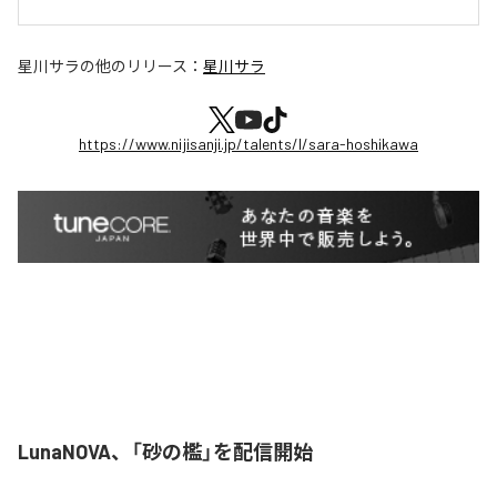
星川サラ
の他のリリース：
星川サラ
https://www.nijisanji.jp/talents/l/sara-hoshikawa
LunaNOVA、「砂の檻」を配信開始