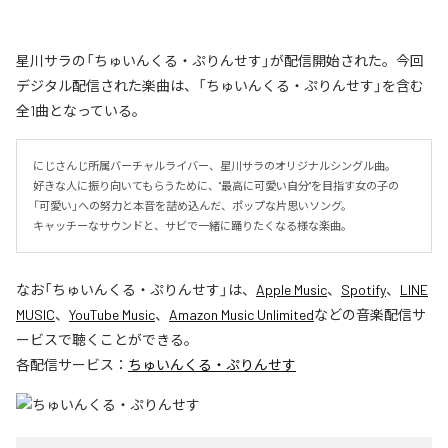
星川サラの「ちゅいんくる・ぷりんせす」が配信開始された。今回
デジタル配信された楽曲は、「ちゅいんくる・ぷりんせす」を含む
全1曲となっている。
にじさんじ所属バーチャルライバー、星川サラのオリジナルシングル曲。

好きな人に振り向いてもらうために、"最高に可愛い自分"を目指す女の子の
「可愛い」への努力と本音を詰め込んだ、ポップな片思いソング。

キャッチーなサウンドと、サビで一緒に踊りたくなる様な楽曲。
なお「
ちゅいんくる・ぷりんせす
」は、
Apple Music
、
Spotify
、
LINE
MUSIC
、
YouTube Music
、
Amazon Music Unlimited
などの音楽配信サ
ービスで聴くことができる。
各配信サービス：
ちゅいんくる・ぷりんせす