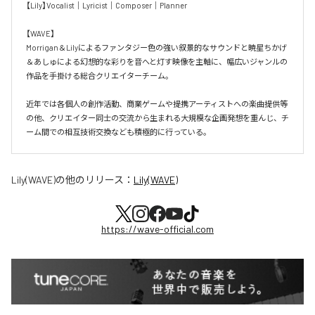
【Lily】Vocalist｜Lyricist｜Composer｜Planner

【WAVE】

Morrigan＆Lilyによるファンタジー色の強い叙景的なサウンドと暁星ちかげ
＆あしゅによる幻想的な彩りを音へと灯す映像を主軸に、幅広いジャンルの
作品を手掛ける総合クリエイターチーム。

近年では各個人の創作活動、商業ゲームや提携アーティストへの楽曲提供等
の他、クリエイター同士の交流から生まれる大規模な企画発想を重んじ、チ
ーム間での相互技術交換なども積極的に行っている。
Lily(WAVE)
の他のリリース：
Lily(WAVE)
https://wave-official.com