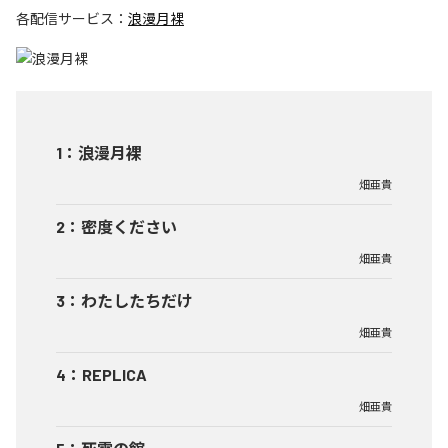
各配信サービス：
浪漫月裸
1
：
浪漫月裸
畑亜貴
2
：
密度ください
畑亜貴
3
：
わたしたちだけ
畑亜貴
4
：
REPLICA
畑亜貴