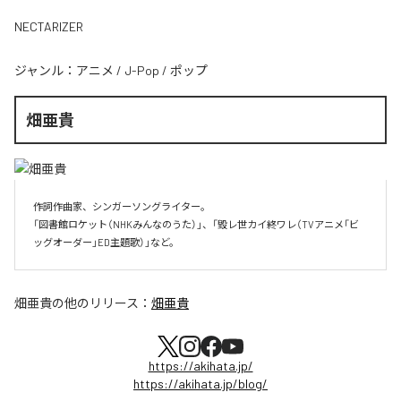
NECTARIZER
ジャンル：
アニメ
/
J-Pop
/
ポップ
畑亜貴
作詞作曲家、シンガーソングライター。

「図書館ロケット（NHKみんなのうた）」、「毀レ世カイ終ワレ（TVアニメ「ビ
ッグオーダー」ED主題歌）」など。
畑亜貴
の他のリリース：
畑亜貴
https://akihata.jp/
https://akihata.jp/blog/