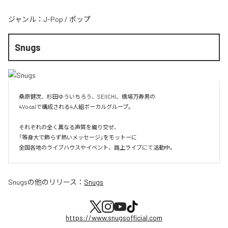
ジャンル：
J-Pop
/
ポップ
Snugs
桑原健次、杉田ゆういちろう、SEIICHI、橋場万寿男の

4Vocalで構成される4人組ボーカルグループ。

それぞれの全く異なる声質を織り交ぜ、

「等身大で飾らず熱いメッセージ」をモットーに

全国各地のライブハウスやイベント、路上ライブにて活動中。
Snugs
の他のリリース：
Snugs
https://www.snugsofficial.com