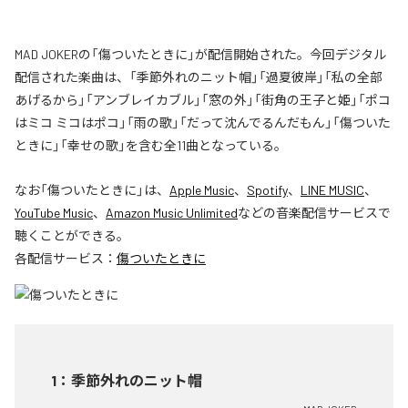
MAD JOKERの「傷ついたときに」が配信開始された。今回デジタル
配信された楽曲は、「季節外れのニット帽」「過夏彼岸」「私の全部
あげるから」「アンブレイカブル」「窓の外」「街角の王子と姫」「ポコ
はミコ ミコはポコ」「雨の歌」「だって沈んでるんだもん」「傷ついた
ときに」「幸せの歌」を含む全11曲となっている。
なお「
傷ついたときに
」は、
Apple Music
、
Spotify
、
LINE MUSIC
、
YouTube Music
、
Amazon Music Unlimited
などの音楽配信サービスで
聴くことができる。
各配信サービス：
傷ついたときに
1
：
季節外れのニット帽