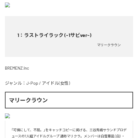
1
：
ラストライラック (-1サビver-)
マリークラウン
BREMENZ.Inc
ジャンル：
J-Pop
/
アイドル(女性)
マリークラウン
「可憐にして、不屈。」をキャッチコピーに掲げる、三谷秀甫サウンドプロデ
ュースの7人組アイドルグループ 通称マリクラ。メンバーは白雪華凪（白）・