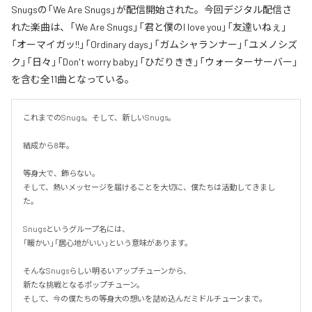
Snugsの「We Are Snugs」が配信開始された。今回デジタル配信さ
れた楽曲は、「We Are Snugs」「君と僕のI love you」「友達いねぇ」
「オーマイガッ!!」「Ordinary days」「ガムシャランナー」「ユメノシズ
ク」「日々」「Don't worry baby」「ひだりきき」「ウォーターサーバー」
を含む全11曲となっている。
これまでのSnugs。そして、新しいSnugs。

結成から8年。

等身大で、飾らない。

そして、熱いメッセージを届けることを大切に、僕たちは活動してきまし
た。

Snugsというグループ名には、

「暖かい」「居心地がいい」という意味があります。

そんなSnugsらしい明るいアップチューンから、

新たな挑戦となるポップチューン。

そして、今の僕たちの等身大の想いを詰め込んだミドルチューンまで。
