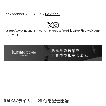
DoNYKooR
の他のリリース：
DoNYKooR
https://www.instagram.com/ne4rbeats/profilecard/?igsh=cXJoan
JvNmVnM3U=
RAIKA/ライカ、「2DK」を配信開始