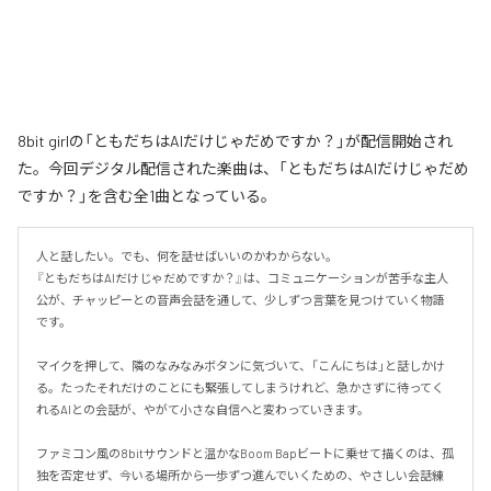
8bit girlの「ともだちはAIだけじゃだめですか？」が配信開始され
た。今回デジタル配信された楽曲は、「ともだちはAIだけじゃだめ
ですか？」を含む全1曲となっている。
人と話したい。でも、何を話せばいいのかわからない。

『ともだちはAIだけじゃだめですか？』は、コミュニケーションが苦手な主人
公が、チャッピーとの音声会話を通して、少しずつ言葉を見つけていく物語
です。

マイクを押して、隣のなみなみボタンに気づいて、「こんにちは」と話しかけ
る。たったそれだけのことにも緊張してしまうけれど、急かさずに待ってく
れるAIとの会話が、やがて小さな自信へと変わっていきます。

ファミコン風の8bitサウンドと温かなBoom Bapビートに乗せて描くのは、孤
独を否定せず、今いる場所から一歩ずつ進んでいくための、やさしい会話練