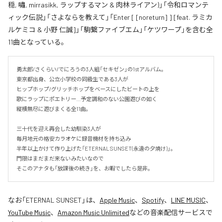
穏, 嘯, mirrasikk, ラップするマン & 肉林ライアン)」「令和ロマンテ
ィック伝説」「さよならを教えて」「Enter [ [noreturn] ] [feat. ラミカ
ルケミコ & 小野 仁誠]」「駒繋ファイブエム」「ケツワープ」を含む全
11曲となっている。
勇太郎/さくらい/でにろうの3人組「セキゼン」の1stアルバム。

東京都出身、公立小学校の同級生である3人が

ヒップホップ/グリッチホップをベースにしたビートの上を

歌にラップにポエトリー…予定調和のない公園遊びの如く

縦横無尽に遊びまくる全11曲。

三十代を迎え再会した幼馴染3人が

毎月地元の格安カラオケに録音機材を持ち込み

半年以上かけて作り上げた「ETERNAL SUNSET(永遠の夕焼け)」。

門限はまだまだ来ないみたいなので

そこのアナタも「放課後の続き」を、お暇でしたら是非。
なお「
ETERNAL SUNSET
」は、
Apple Music
、
Spotify
、
LINE MUSIC
、
YouTube Music
、
Amazon Music Unlimited
などの音楽配信サービスで