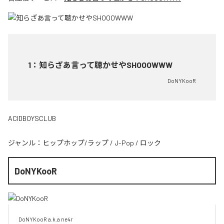
1
：
知らざあ言って聴かせやSHOOOWWW
DoNYKooR
ACIDBOYSCLUB
ジャンル：
ヒップホップ/ラップ
/
J-Pop
/
ロック
DoNYKooR
DoNYKooR a.k.a ne4r