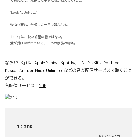
でも答えは、成長した子供たちが教えてくれた。

“Look At Us Now.”

後悔も涙も、全部この一言で報われる。

『2DK』は、狭い部屋の話ではない。

愛が受け継がれていく、一つの家族の物語。
なお「
2DK
」は、
Apple Music
、
Spotify
、
LINE MUSIC
、
YouTube
Music
、
Amazon Music Unlimited
などの音楽配信サービスで聴くこと
ができる。
各配信サービス：
2DK
1
：
2DK
RAIKA/ライカ