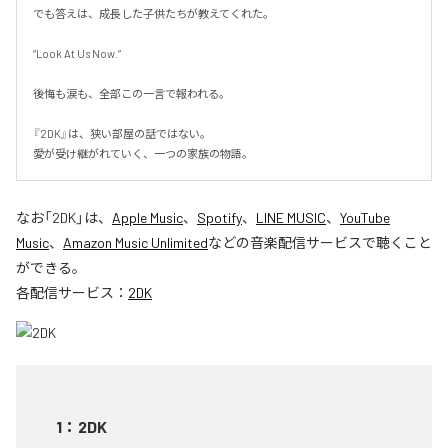
でも答えは、成長した子供たちが教えてくれた。

“Look At Us Now.”

後悔も涙も、全部この一言で報われる。

『2DK』は、狭い部屋の話ではない。

愛が受け継がれていく、一つの家族の物語。
なお「
2DK
」は、
Apple Music
、
Spotify
、
LINE MUSIC
、
YouTube
Music
、
Amazon Music Unlimited
などの音楽配信サービスで聴くこと
ができる。
各配信サービス：
2DK
1
：
2DK