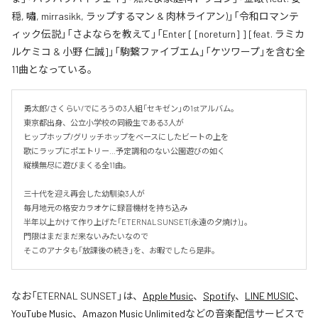
穏, 嘯, mirrasikk, ラップするマン & 肉林ライアン)」「令和ロマンテ
ィック伝説」「さよならを教えて」「Enter [ [noreturn] ] [feat. ラミカ
ルケミコ & 小野 仁誠]」「駒繋ファイブエム」「ケツワープ」を含む全
11曲となっている。
勇太郎/さくらい/でにろうの3人組「セキゼン」の1stアルバム。

東京都出身、公立小学校の同級生である3人が

ヒップホップ/グリッチホップをベースにしたビートの上を

歌にラップにポエトリー…予定調和のない公園遊びの如く

縦横無尽に遊びまくる全11曲。

三十代を迎え再会した幼馴染3人が

毎月地元の格安カラオケに録音機材を持ち込み

半年以上かけて作り上げた「ETERNAL SUNSET(永遠の夕焼け)」。

門限はまだまだ来ないみたいなので

そこのアナタも「放課後の続き」を、お暇でしたら是非。
なお「
ETERNAL SUNSET
」は、
Apple Music
、
Spotify
、
LINE MUSIC
、
YouTube Music
、
Amazon Music Unlimited
などの音楽配信サービスで