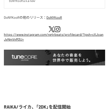
DoNYKooR a.k.a ne4r
DoNYKooR
の他のリリース：
DoNYKooR
https://www.instagram.com/ne4rbeats/profilecard/?igsh=cXJoan
JvNmVnM3U=
RAIKA/ライカ、「2DK」を配信開始