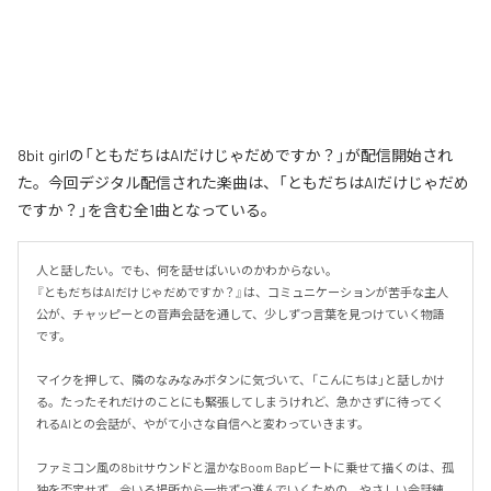
8bit girlの「ともだちはAIだけじゃだめですか？」が配信開始され
た。今回デジタル配信された楽曲は、「ともだちはAIだけじゃだめ
ですか？」を含む全1曲となっている。
人と話したい。でも、何を話せばいいのかわからない。

『ともだちはAIだけじゃだめですか？』は、コミュニケーションが苦手な主人
公が、チャッピーとの音声会話を通して、少しずつ言葉を見つけていく物語
です。

マイクを押して、隣のなみなみボタンに気づいて、「こんにちは」と話しかけ
る。たったそれだけのことにも緊張してしまうけれど、急かさずに待ってく
れるAIとの会話が、やがて小さな自信へと変わっていきます。

ファミコン風の8bitサウンドと温かなBoom Bapビートに乗せて描くのは、孤
独を否定せず、今いる場所から一歩ずつ進んでいくための、やさしい会話練