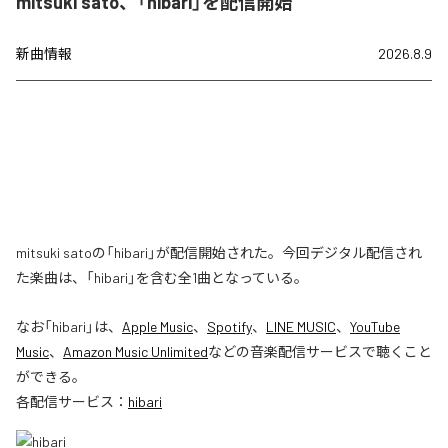
mitsuki sato、「hibari」を配信開始
新曲情報
2026.8.9
mitsuki satoの「hibari」が配信開始された。今回デジタル配信され
た楽曲は、「hibari」を含む全1曲となっている。
なお「
hibari
」は、
Apple Music
、
Spotify
、
LINE MUSIC
、
YouTube
Music
、
Amazon Music Unlimited
などの音楽配信サービスで聴くこと
ができる。
各配信サービス：
hibari