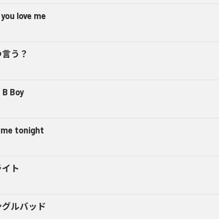
 you love me
つ言う？
 B Boy
l me tonight
ライト
ングルバッド