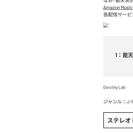
なお「
能天気
Amazon Music 
各配信サービ
1
：
能
Dorothy Lab
ジャンル：
J-
ステレオ