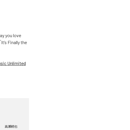
u love
Finally the
ic Unlimited
高瀬統也