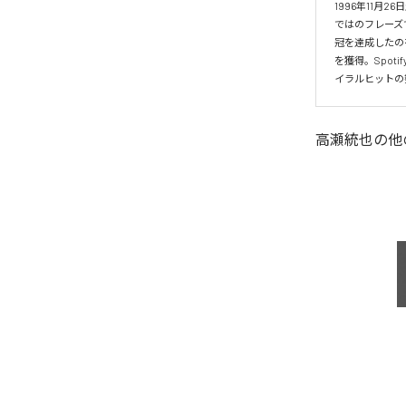
1996年11
ではのフレーズ
冠を達成したの
を獲得。Spo
イラルヒットの
高瀬統也
の他