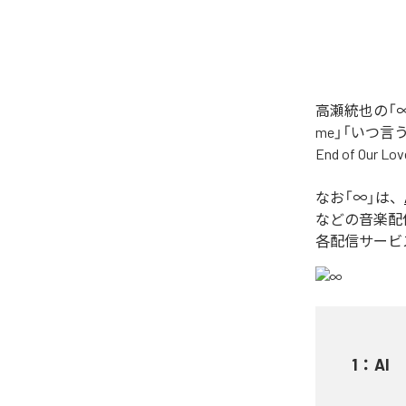
高瀬統也の「∞
me」「いつ言う？」
End of O
なお「
∞
」は、
などの音楽配
各配信サービ
1
：
AI