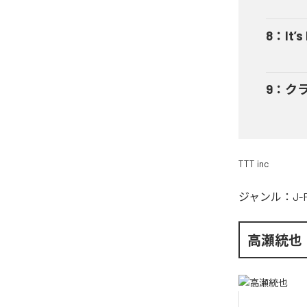
8
：
It’s
9
：
ク
TTT inc
ジャンル：
J-
高瀬統也