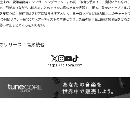
月26日生まれ。愛知県出身のシンガーソングライター。作詞・作曲も手掛け、一度聞いたら忘れ
で、形がありながらも触れることのできない愛の感覚を表現し、操る。香港のトップアルバ
を皮切りに、現在ではアジアに留まらずアメリカ、ヨーロッパなど80カ国以上のチャートで
tifyの月間リスナー数100万人アーティストの常連となり、楽曲の総再生回数は30億回をはる
勢いは止まるところを知らない。
のリリース：
高瀬統也
https://t-toya.com