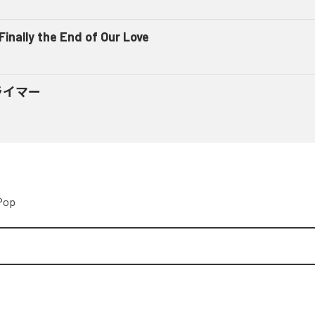
 Finally the End of Our Love
ライマー
Pop