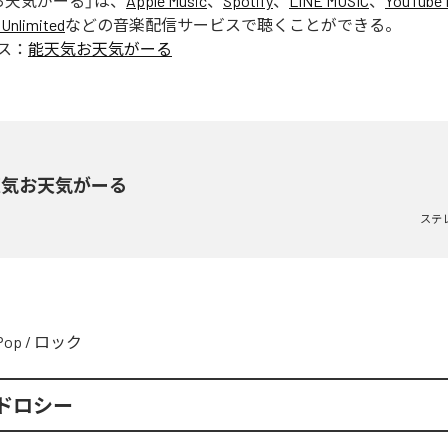
お天気がーる
」は、
Apple Music
、
Spotify
、
LINE MUSIC
、
YouTube 
Unlimited
などの音楽配信サービスで聴くことができる。
ス：
能天気お天気がーる
天気お天気がーる
ステ
Pop
/
ロック
ドロシー