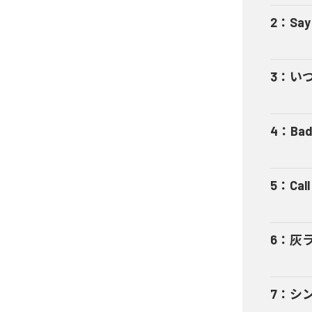
2
：
Say
3
：
い
4
：
Bad
5
：
Cal
6
：
灰
7
：
シ