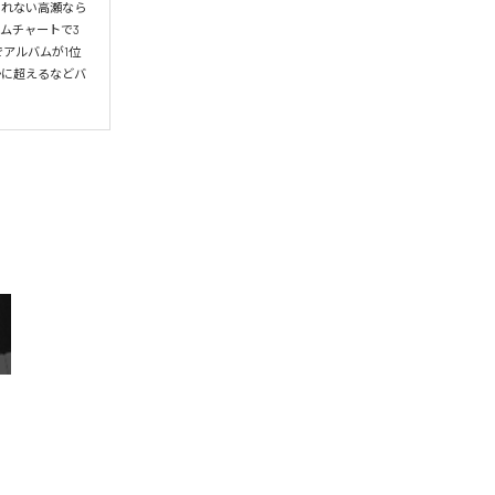
られない高瀬なら
ムチャートで3
アルバムが1位
かに超えるなどバ