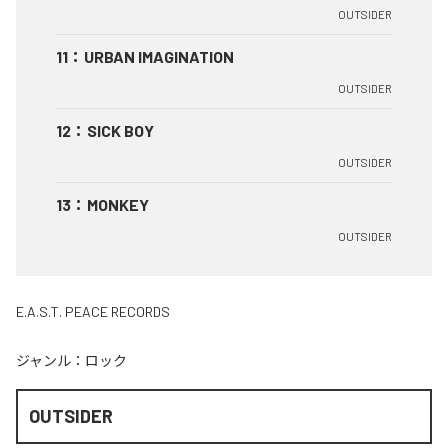
OUTSIDER
11
：
URBAN IMAGINATION
OUTSIDER
12
：
SICK BOY
OUTSIDER
13
：
MONKEY
OUTSIDER
E.A.S.T. PEACE RECORDS
ジャンル：
ロック
OUTSIDER