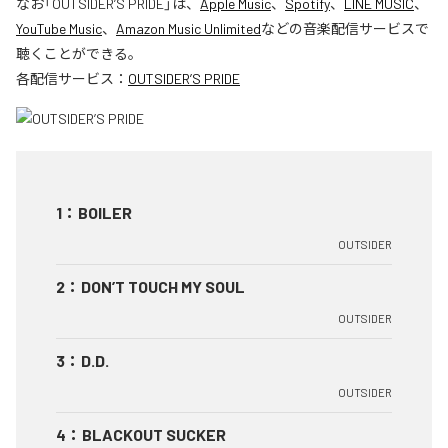
なお「
OUTSIDER’S PRIDE
」は、
Apple Music
、
Spotify
、
LINE MUSIC
、
YouTube Music
、
Amazon Music Unlimited
などの音楽配信サービスで
聴くことができる。
各配信サービス：
OUTSIDER’S PRIDE
1
：
BOILER
OUTSIDER
2
：
DON’T TOUCH MY SOUL
OUTSIDER
3
：
D.D.
OUTSIDER
4
：
BLACKOUT SUCKER