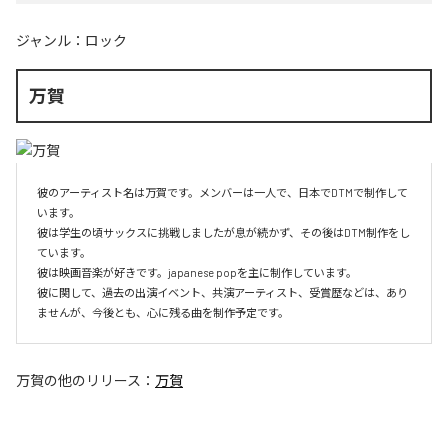
ジャンル：
ロック
万賀
彼のアーティスト名は万賀です。メンバーは一人で、日本でDTMで制作して
います。

彼は学生の頃サックスに挑戦しましたが息が続かず、その後はDTM制作をし
ています。

彼は映画音楽が好きです。japanese popを主に制作しています。

彼に関して、過去の出演イベント、共演アーティスト、受賞歴などは、あり
ませんが、今後とも、心に残る曲を制作予定です。
万賀
の他のリリース：
万賀