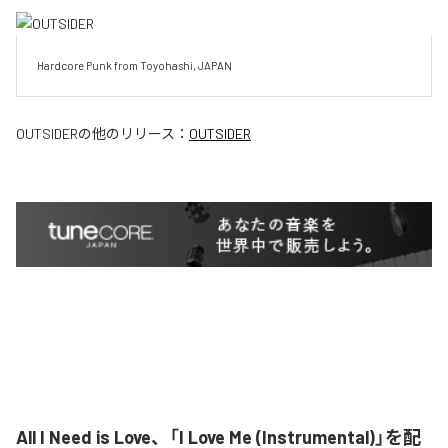
Hardcore Punk from Toyohashi, JAPAN
OUTSIDER
の他のリリース：
OUTSIDER
All I Need is Love、「I Love Me (Instrumental)」を配