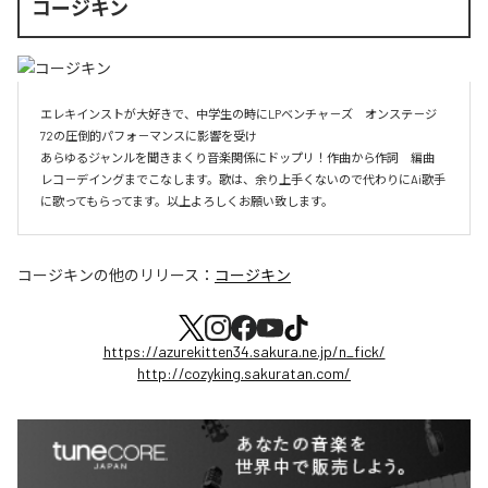
コージキン
エレキインストが大好きで、中学生の時にLPベンチャ－ズ　オンステ－ジ
72の圧倒的パフォ－マンスに影響を受け

あらゆるジャンルを聞きまくり音楽関係にドップリ！作曲から作詞　編曲　
レコ－デイングまでこなします。歌は、余り上手くないので代わりにAi歌手
に歌ってもらってます。以上よろしくお願い致します。
コージキン
の他のリリース：
コージキン
https://azurekitten34.sakura.ne.jp/n_fick/
http://cozyking.sakuratan.com/