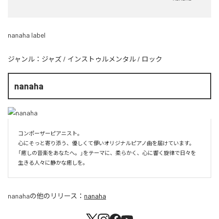
nanaha label
ジャンル：
ジャズ
/
インストゥルメンタル
/
ロック
nanaha
コンポーザーピアニスト。

心にそっと寄り添う、優しくて儚いオリジナルピアノ曲を届けています。

「癒しの音楽をあなたへ。」をテーマに、柔らかく、心に響く旋律で日々を
生きる人々に静かな癒しを。
nanaha
の他のリリース：
nanaha