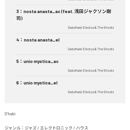
3
：
nosta anasta_ac (feat. 浅田ジャクソン剛
司)
Sabdhabi Electus & The Ghosts
4
：
nosta anasta_el
Sabdhabi Electus & The Ghosts
5
：
unio mystica_ac
Sabdhabi Electus & The Ghosts
6
：
unio mystica_el
Sabdhabi Electus & The Ghosts
D'habi
ジャンル：
ジャズ
/
エレクトロニック
/
ハウス