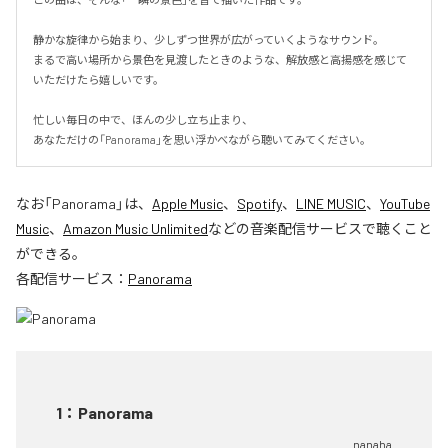
静かな旋律から始まり、少しずつ世界が広がっていくようなサウンド。

まるで高い場所から景色を見渡したときのような、解放感と高揚感を感じて
いただけたら嬉しいです。

忙しい毎日の中で、ほんの少し立ち止まり、

あなただけの「Panorama」を思い浮かべながら聴いてみてください。
なお「
Panorama
」は、
Apple Music
、
Spotify
、
LINE MUSIC
、
YouTube
Music
、
Amazon Music Unlimited
などの音楽配信サービスで聴くこと
ができる。
各配信サービス：
Panorama
1
：
Panorama
nanaha