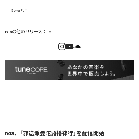
Seiya Fujii
noa
の他のリリース：
noa
noa、「邪途派曼陀羅捨律行」を配信開始