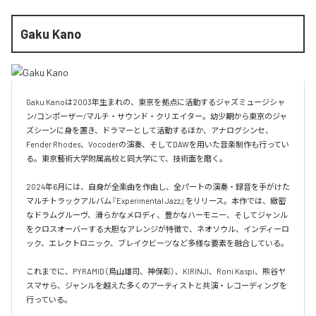
Gaku Kano
Gaku Kanoは2003年生まれの、東京を拠点に活動するジャズミュージシャ
ン/コンポーザー/マルチ・サウンド・クリエイター。幼少期から東京のジャ
ズシーンに身を置き、ドラマーとして活動するほか、アナログシンセ、
Fender Rhodes、Vocoderの演奏、そしてDAWを用いた音楽制作も行ってい
る。東京藝術大学附属高校と同大学にて、技術面を磨く。

2024年6月には、自身が全楽曲を作曲し、全パートの演奏・録音を手がけた
マルチトラックアルバム『Experimental Jazz』をリリース。本作では、緻密
なドラムグルーヴ、滑らかなメロディ、豊かなハーモニー、そしてジャンル
をクロスオーバーする大胆なアレンジが特徴で、ネオソウル、インディーロ
ック、エレクトロニック、ブレイクビーツなど多様な要素を融合している。

これまでに、PYRAMID（鳥山雄司、神保彰）、KIRINJI、Roni Kaspi、熊谷ヤ
スマサら、ジャンルを越えた多くのアーティストと共演・レコーディングを
行っている。