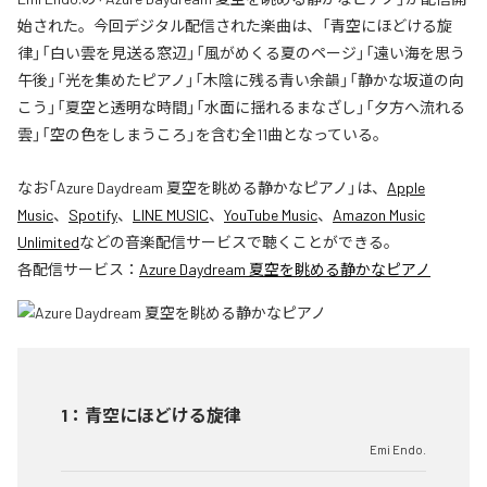
始された。今回デジタル配信された楽曲は、「青空にほどける旋
律」「白い雲を見送る窓辺」「風がめくる夏のページ」「遠い海を思う
午後」「光を集めたピアノ」「木陰に残る青い余韻」「静かな坂道の向
こう」「夏空と透明な時間」「水面に揺れるまなざし」「夕方へ流れる
雲」「空の色をしまうころ」を含む全11曲となっている。
なお「
Azure Daydream 夏空を眺める静かなピアノ
」は、
Apple
Music
、
Spotify
、
LINE MUSIC
、
YouTube Music
、
Amazon Music
Unlimited
などの音楽配信サービスで聴くことができる。
各配信サービス：
Azure Daydream 夏空を眺める静かなピアノ
1
：
青空にほどける旋律
Emi Endo.