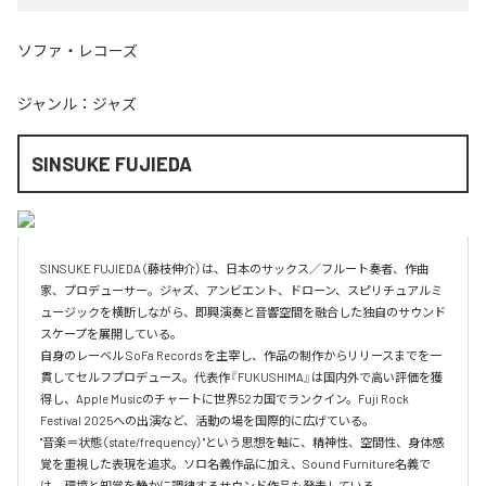
ソファ・レコーズ
ジャンル：
ジャズ
SINSUKE FUJIEDA
SINSUKE FUJIEDA（藤枝伸介）は、日本のサックス／フルート奏者、作曲
家、プロデューサー。ジャズ、アンビエント、ドローン、スピリチュアルミ
ュージックを横断しながら、即興演奏と音響空間を融合した独自のサウンド
スケープを展開している。

自身のレーベル SoFa Records を主宰し、作品の制作からリリースまでを一
貫してセルフプロデュース。代表作『FUKUSHIMA』は国内外で高い評価を獲
得し、Apple Musicのチャートに世界52カ国でランクイン。Fuji Rock 
Festival 2025への出演など、活動の場を国際的に広げている。

"音楽＝状態（state/frequency）"という思想を軸に、精神性、空間性、身体感
覚を重視した表現を追求。ソロ名義作品に加え、Sound Furniture名義で
は、環境と知覚を静かに調律するサウンド作品も発表している。