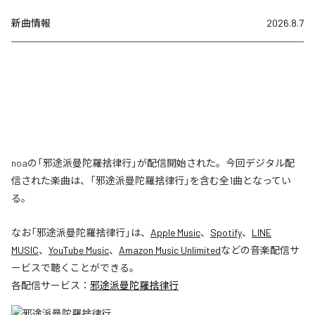
新曲情報
2026.8.7
noaの「邪途派曼陀羅捨律行」が配信開始された。今回デジタル配
信された楽曲は、「邪途派曼陀羅捨律行」を含む全1曲となってい
る。
なお「
邪途派曼陀羅捨律行
」は、
Apple Music
、
Spotify
、
LINE
MUSIC
、
YouTube Music
、
Amazon Music Unlimited
などの音楽配信サ
ービスで聴くことができる。
各配信サービス：
邪途派曼陀羅捨律行