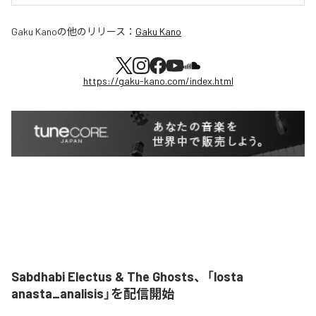
Gaku Kano
の他のリリース：
Gaku Kano
https://gaku-kano.com/index.html
Sabdhabi Electus & The Ghosts、「losta
anasta_analisis」を配信開始