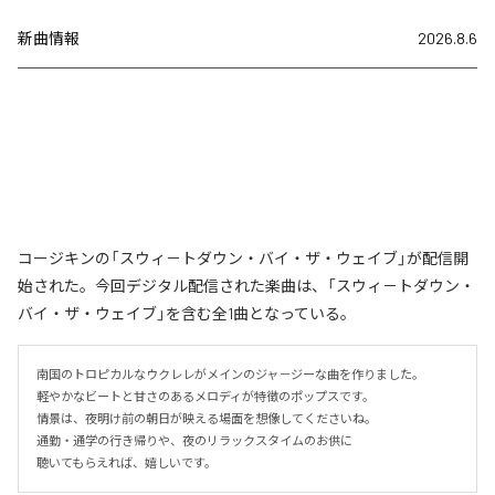
新曲情報
2026.8.6
コージキンの「スウィ－トダウン・バイ・ザ・ウェイブ」が配信開
始された。今回デジタル配信された楽曲は、「スウィ－トダウン・
バイ・ザ・ウェイブ」を含む全1曲となっている。
南国のトロピカルなウクレレがメインのジャ－ジーな曲を作りました。

軽やかなビートと甘さのあるメロディが特徴のポップスです。

情景は、夜明け前の朝日が映える場面を想像してくださいね。

通勤・通学の行き帰りや、夜のリラックスタイムのお供に

聴いてもらえれば、嬉しいです。