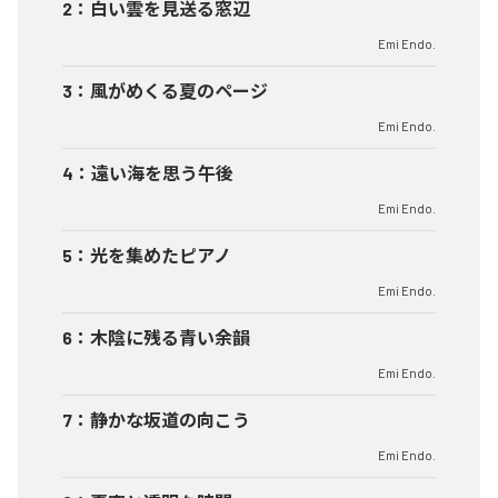
2
：
白い雲を見送る窓辺
Emi Endo.
3
：
風がめくる夏のページ
Emi Endo.
4
：
遠い海を思う午後
Emi Endo.
5
：
光を集めたピアノ
Emi Endo.
6
：
木陰に残る青い余韻
Emi Endo.
7
：
静かな坂道の向こう
Emi Endo.