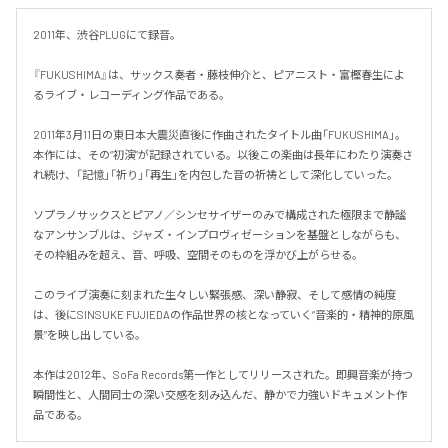
2011年、渋谷PLUGにて録音。

『FUKUSHIMA』は、サックス奏者・藤枝伸介と、ピアニスト・富樫春生によ
るライブ・レコーディング作品である。

2011年3月11日の東日本大震災直後に作曲されたタイトル曲「FUKUSHIMA」。
本作には、その“初演”が記録されている。以後この楽曲は長年にわたり演奏さ
れ続け、「記憶」「祈り」「再生」を内包した音の祈祷として深化していった。

ソプラノサックスとピアノ／シンセサイザーのみで構成された極限まで静謐
なアンサンブルは、ジャズ・インプロヴィゼーションを基盤としながらも、
その枠組みを超え、音、呼吸、空間そのものを浮かび上がらせる。

このライブ演奏に刻まれた生々しい緊張感、深い静寂、そして感情の純度
は、後にSINSUKE FUJIEDAの作品世界の核となっていく“音楽的・精神的原風
景”を映し出している。

本作は2012年、SoFa Records第一作としてリリースされた。即興音楽が持つ
瞬間性と、人間同士の深い交感を刻み込んだ、静かで力強いドキュメント作
品である。