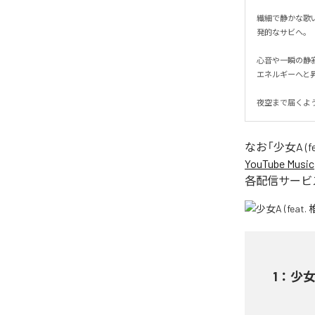
繊細で静かな歌
発的なサビへ。

心音や一瞬の静
エネルギーへと昇華
夜空まで届くよ
なお「
少女A (fe
YouTube Music
各配信サービ
1
：
少女A