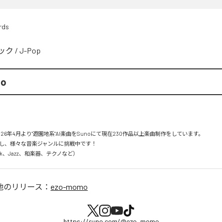
rds
ック
/
J-Pop
mo
26年4月より"遊園地系"AI楽曲をSunoにて現在230作品以上楽曲制作をしています。

し、様々な音楽ジャンルに挑戦中です！

Rock、Jazz、和楽器、テクノなど）
他のリリース：
ezo-momo
https://suno.com/@ezo_momo