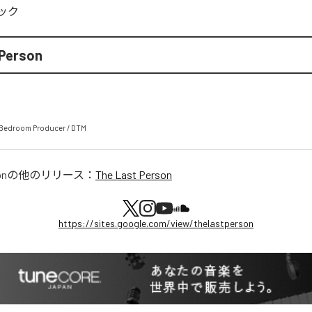
ック
 Person
/ Bedroom Producer / DTM
on
の他のリリース：
The Last Person
https://sites.google.com/view/thelastperson