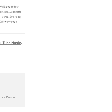
Iが様々な芸術を
知らない人間の曲
、それに対して良
自分だけでなく
ouTube Music
、
 Last Person