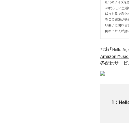
0:16のノイズを修正
30代らしい生活
ぱっと見で高ク
をこの娯楽が多
い悪いに関わら
関わった人が良
なお「
Hello Aga
Amazon Music 
各配信サービ
1
：
Hell