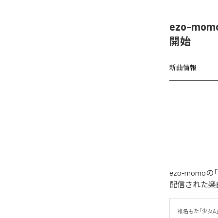
ezo-mom
開始
新曲情報
ezo-momoの
配信された楽曲は、
椎名もた「少女A」を