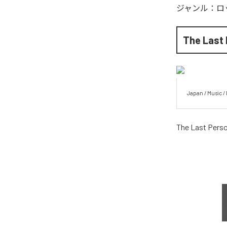
ジャンル：
ロ
The Last
Japan / Music 
The Last Pers