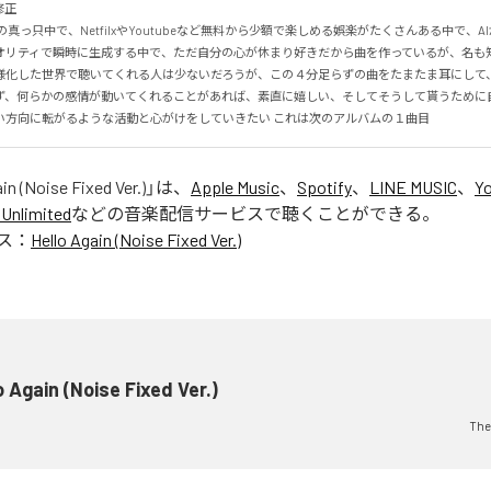


の真っ只中で、NetfilxやYoutubeなど無料から少額で楽しめる娯楽がたくさんある中で、A
オリティで瞬時に生成する中で、ただ自分の心が休まり好きだから曲を作っているが、名も
様化した世界で聴いてくれる人は少ないだろうが、この４分足らずの曲をたまたま耳にして
ず、何らかの感情が動いてくれることがあれば、素直に嬉しい、そしてそうして貰うために
い方向に転がるような活動と心がけをしていきたい これは次のアルバムの１曲目
in (Noise Fixed Ver.)
」は、
Apple Music
、
Spotify
、
LINE MUSIC
、
Y
Unlimited
などの音楽配信サービスで聴くことができる。
ス：
Hello Again (Noise Fixed Ver.)
o Again (Noise Fixed Ver.)
The