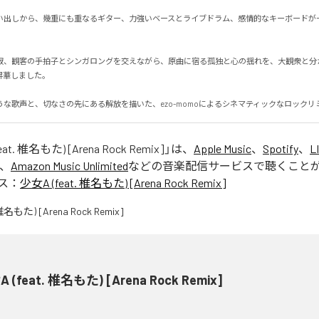
い出しから、幾重にも重なるギター、力強いベースとライブドラム、感情的なキーボードが
寂、観客の手拍子とシンガロングを交えながら、原曲に宿る孤独と心の揺れを、大観衆と分
しました。

うな歌声と、切なさの先にある解放を描いた、ezo-momoによるシネマティックなロックリ
at. 椎名もた) [Arena Rock Remix]
」は、
Apple Music
、
Spotify
、
L
、
Amazon Music Unlimited
などの音楽配信サービスで聴くこと
ス：
少女A (feat. 椎名もた) [Arena Rock Remix]
 (feat. 椎名もた) [Arena Rock Remix]