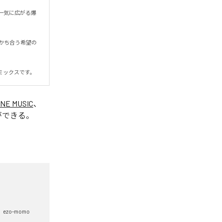
一気に広がる爆
かち合う希望の
ミックスです。
INE MUSIC
、
ができる。
ezo-momo