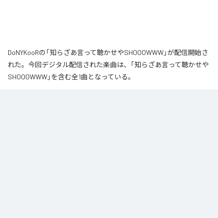
DoNYKooRの「知らざあ言って聴かせやSHOOOWWW」が配信開始さ
れた。今回デジタル配信された楽曲は、「知らざあ言って聴かせや
SHOOOWWW」を含む全1曲となっている。
なお「
知らざあ言って聴かせやSHOOOWWW
」は、
Apple Music
、
Spotify
、
LINE MUSIC
、
YouTube Music
、
Amazon Music Unlimited
など
の音楽配信サービスで聴くことができる。
各配信サービス：
知らざあ言って聴かせやSHOOOWWW
1
：
知らざあ言って聴かせやSHOOOWWW
DoNYKooR