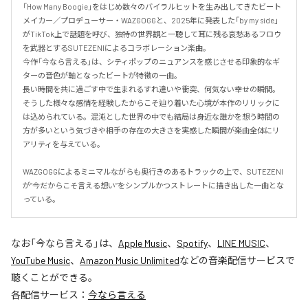
「How Many Boogie」をはじめ数々のバイラルヒットを生み出してきたビート
メイカー／プロデューサー・WAZGOGGと、2025年に発表した「by my side」
がTikTok上で話題を呼び、独特の世界観と一聴して耳に残る哀愁あるフロウ
を武器とするSUTEZENIによるコラボレーション楽曲。

今作「今なら言える」は、シティポップのニュアンスを感じさせる印象的なギ
ターの音色が軸となったビートが特徴の一曲。

長い時間を共に過ごす中で生まれるすれ違いや衝突、何気ない幸せの瞬間。
そうした様々な感情を経験したからこそ辿り着いた心境が本作のリリックに
は込められている。混沌とした世界の中でも結局は身近な誰かを想う時間の
方が多いという気づきや相手の存在の大きさを実感した瞬間が楽曲全体にリ
アリティを与えている。

WAZGOGGによるミニマルながらも奥行きのあるトラックの上で、SUTEZENI
が“今だからこそ言える想い”をシンプルかつストレートに描き出した一曲とな
っている。
なお「
今なら言える
」は、
Apple Music
、
Spotify
、
LINE MUSIC
、
YouTube Music
、
Amazon Music Unlimited
などの音楽配信サービスで
聴くことができる。
各配信サービス：
今なら言える