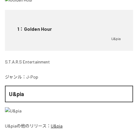
1
：
Golden Hour
U&pia
S.T.A.R.S Entertainment
ジャンル：
J-Pop
U&pia
U&pia
の他のリリース：
U&pia