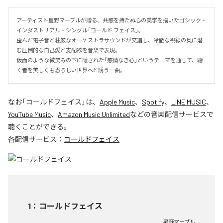
アーティスト星野マーブルが贈る、共感を持たぬ心の美学を描いたゴシック・
インダストリアル・シングル「コールド フェイス」。

歪んだ電子音と荘厳なオーケストラサウンドが交錯し、冷徹な視線の奥に潜
む圧倒的な自己愛と支配欲を音楽で表現。

仮面のような微笑みの下に隠された「感情なき心」というテーマを通して、聴
く者を美しくも恐ろしい世界へと誘う一曲。
なお「
コールドフェイス
」は、
Apple Music
、
Spotify
、
LINE MUSIC
、
YouTube Music
、
Amazon Music Unlimited
などの音楽配信サービスで
聴くことができる。
各配信サービス：
コールドフェイス
1
：
コールドフェイス
星野マーブル