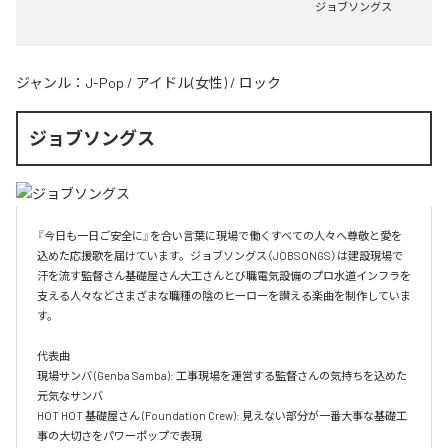
ジョブソングス
ジャンル：
J-Pop
/
アイドル(女性)
/
ロック
ジョブソングス
『今日も一日ご安全に』を合い言葉に現場で働くすべての人々へ尊敬と愛を
込めた応援歌を届けています。ジョブソングス（JOBSONGS）は建設現場で
汗を流す監督さん基礎屋さん大工さんとび職電気設備のプロ水道インフラを
支える人々などさまざまな職種の陰のヒーローを讃える楽曲を制作していま
す。

代表曲  

現場サンバ (Genba Samba): 工事現場を運営する監督さんの気持ちを込めた
元気なサンバ  

HOT HOT 基礎屋さん (Foundation Crew): 見えない部分が一番大事な基礎工
事の大切さをパワーポップで表現  
