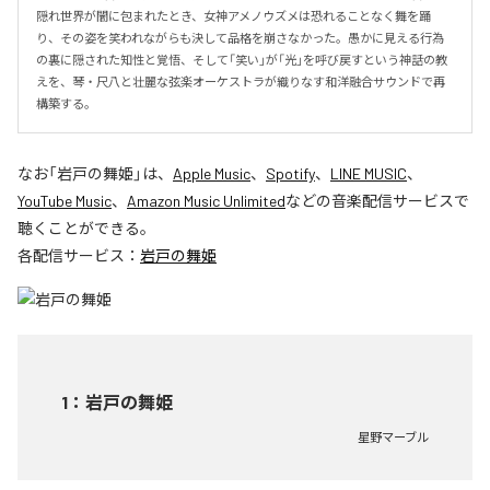
隠れ世界が闇に包まれたとき、女神アメノウズメは恐れることなく舞を踊
り、その姿を笑われながらも決して品格を崩さなかった。愚かに見える行為
の裏に隠された知性と覚悟、そして「笑い」が「光」を呼び戻すという神話の教
えを、琴・尺八と壮麗な弦楽オーケストラが織りなす和洋融合サウンドで再
構築する。
なお「
岩戸の舞姫
」は、
Apple Music
、
Spotify
、
LINE MUSIC
、
YouTube Music
、
Amazon Music Unlimited
などの音楽配信サービスで
聴くことができる。
各配信サービス：
岩戸の舞姫
1
：
岩戸の舞姫
星野マーブル