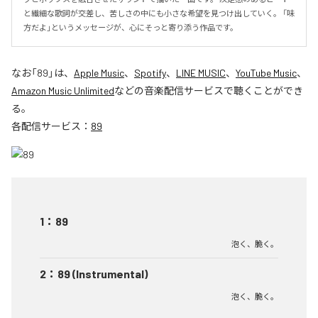
と繊細な歌詞が交差し、苦しさの中にも小さな希望を見つけ出していく。 「味
方だよ」というメッセージが、心にそっと寄り添う作品です。
なお「
89
」は、
Apple Music
、
Spotify
、
LINE MUSIC
、
YouTube Music
、
Amazon Music Unlimited
などの音楽配信サービスで聴くことができ
る。
各配信サービス：
89
1
：
89
泡く、脆く。
2
：
89 (Instrumental)
泡く、脆く。