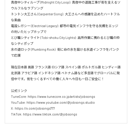
真夜中シティループ (Midnight City Loop): 真夜中の道路工事が街を支えるソ
ウルフルなラブソング  

トントン大工さん (Carpenter Song): 大工さんへの感謝を込めたハートフル
な楽曲  

電設レガシー (Electrical Legacy): 都市の電気インフラを守る気概をエッジ
の利いたヒップホップで  

とび職シティライト (Tobi-shoku City Lights): 高所作業に携わるとび職の粋
なシティポップ  

水の道ロック (Plumbing Rock): 街に命の水を届ける水道インフラをパンク
で応援

現在日本語 英語 フランス語 ロシア語 スペイン語 ポルトガル語 ヒンディー語 
北京語 アラビア語 インドネシア語 ベトナム語など多言語でグローバルに発
信中です。街をつくるすべての働く人々へ今日も一日ご安全に！

公式リンク

TuneCore: https://www.tunecore.co.jp/artists/jobsongs

YouTube: https://www.youtube.com/@jobsongs.studio

X: https://x.com/jobsongs777

TikTok: https://www.tiktok.com/@jobsongs