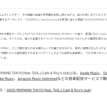
ルムディレクター、その両輪で自身の世界観を拡張し続けながら、自らが率いるクリエイテ
するアーティスト・TIVEが$till.J.Cark,Roy’s clubを客演に加えた新曲『GOOD MORNING
朝をテーマにしたEP『ATTRACTIVE MORNING』からのリード曲で、客演に$till.J.Cark、R
る。タイトルは、彼らが主催するイベント「GOOD MORNING TOKYO」から着想を得たもの。
ドの中に、どこか聴き覚えのある朝のムードを織り交ぜながら、東京に夜明けをもたらすよ
い仲間たちとの空気感をそのままパッケージしたような自然な高揚感と、TIVEの持つキャ
ている。
NING TOKYO (feat. $till.J.Cark & Roy's club)
」は、
Apple Music
、
Sp
be Music
、
Amazon Music Unlimited
などの音楽配信サービスで聴
ス：
GOOD MORNING TOKYO (feat. $till.J.Cark & Roy's club)