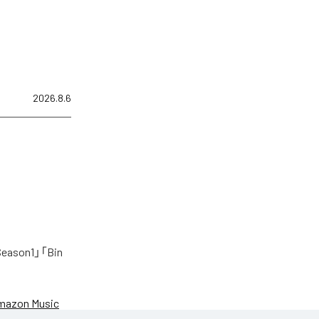
2026.8.6
on1」「Bin
mazon Music