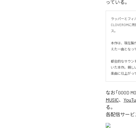
っている。
ラッパーとフィ
CLOVEROMに所属
ス。

本作は、現在製作中の
えた一曲となってい
都会的なサウン
いた本作。親し
楽曲に仕上がっ
なお「
GOOD MOR
MUSIC
、
YouTu
る。
各配信サービ