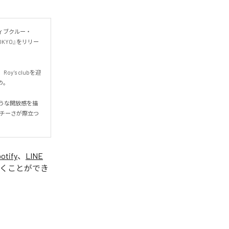
ィブクルー・
 TOKYO』をリリー
oy’s clubを迎


うな開放感を描
ッチーさが際立つ
otify
、
LINE
くことができ