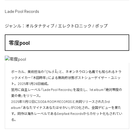
Lade Pool Records
ジャンル：
オルタナティブ
/
エレクトロニック
/
ポップ
零度pool
ボーカル、美術担当の『Ç‰∮Å』と、ネオンネウロン名義でも知られるトラ
ックメイカー『木田昨年』による無政府状態ポストシューゲイザー・ユニッ
ト。2025年1月26日結成。

翌月に自主レーベル『Lade Pool Records』を設立し、1st album『絶対零度の
夏の骨』をリリース。

2025年11月12日にSODA ROOM RECORDSと共同リリースされた3rd 
album『あなたマイナスあなたはせかい』がCD化され、全国デビューを果た
す。同作は海外レーベルであるGerpfast Recordsからカセット化もされてい
る。