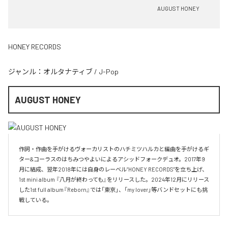
AUGUST HONEY
HONEY RECORDS
ジャンル：
オルタナティブ
/
J-Pop
AUGUST HONEY
作詞・作曲を手がけるヴォーカリストのハチミツハルカと編曲を手がけるギ
ター&コーラスのはちみつやよいによるアシッドフォークデュオ。2017年9
月に結成、翌年2018年には自身のレーベル”HONEY RECORDS"を立ち上げ、
1st mini album 『八月が終わっても』をリリースした。2024年12月にリリース
した1st full album『Reborn』では「東京」、「my lover」等バンドセットにも挑
戦している。