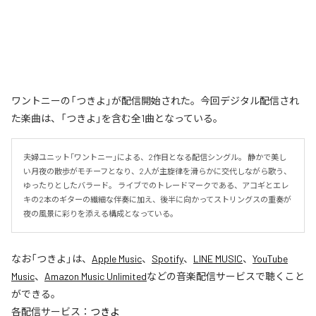
ワントニーの「つきよ」が配信開始された。今回デジタル配信され
た楽曲は、「つきよ」を含む全1曲となっている。
夫婦ユニット「ワントニー」による、2作目となる配信シングル。 静かで美し
い月夜の散歩がモチーフとなり、2人が主旋律を滑らかに交代しながら歌う、
ゆったりとしたバラード。 ライブでのトレードマークである、アコギとエレ
キの2本のギターの繊細な伴奏に加え、後半に向かってストリングスの重奏が
夜の風景に彩りを添える構成となっている。
なお「
つきよ
」は、
Apple Music
、
Spotify
、
LINE MUSIC
、
YouTube
Music
、
Amazon Music Unlimited
などの音楽配信サービスで聴くこと
ができる。
各配信サービス：
つきよ