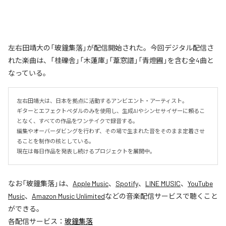
左右田靖大の「玻鐘集落」が配信開始された。今回デジタル配信さ
れた楽曲は、「桂礫舎」「木蓮庫」「葦窓譜」「青燈圃」を含む全4曲と
なっている。
左右田靖大は、日本を拠点に活動するアンビエント・アーティスト。

ギターとエフェクトペダルのみを使用し、生成AIやシンセサイザーに頼るこ
となく、すべての作品をワンテイクで録音する。

編集やオーバーダビングを行わず、その場で生まれた音をそのまま定着させ
ることを制作の核としている。

現在は毎日作品を発表し続けるプロジェクトを展開中。
なお「
玻鐘集落
」は、
Apple Music
、
Spotify
、
LINE MUSIC
、
YouTube
Music
、
Amazon Music Unlimited
などの音楽配信サービスで聴くこと
ができる。
各配信サービス：
玻鐘集落