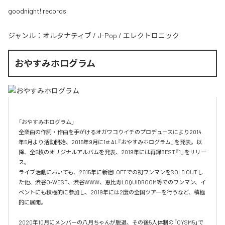
goodnight! records
ジャンル：
オルタナティブ
/
J-Pop
/
エレクトロニック
おやすみホログラム
「おやすみホログラム」

全楽曲の作詞・作曲を⼿がけるオガワコウイチのプロデュースにより2014
年5⽉より活動開始、2015年9⽉に1st AL『おやすみホログラム』を発表。以
降、全5枚のオリジナルアルバムを発表、2019年には再録BEST『1』をリリー
ス。

ライブ活動においても、2015年に新宿LOFTでの初ワンマンをSOLD OUTし
た他、渋⾕O-WEST、渋⾕WWW、恵⽐寿LOQUIDROOM等でのワンマン、イ
ベントにも積極的に参加し、2019年には2度の全国ツアーを⾏うなど、積極
的に展開。

2020年10月にメンバーの八月ちゃんが脱退、その後5人体制の「OYSM5」で