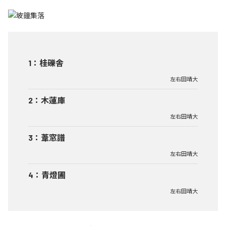
1
：
桂礫舎
左右田靖大
2
：
木蓮庫
左右田靖大
3
：
葦窓譜
左右田靖大
4
：
青燈圃
左右田靖大