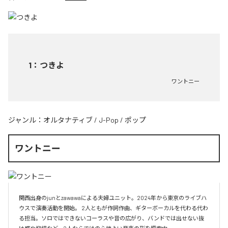
1
：
つきよ
ワントニー
ジャンル：
オルタナティブ
/
J-Pop
/
ポップ
ワントニー
関西出身のjunとzawawaによる夫婦ユニット。2024年から東京のライブハ
ウスで演奏活動を開始。 2人ともが作詞作曲、ギターボーカルを代わる代わ
る担当。ソロではできないコーラスや音の広がり、バンドでは出せない抜