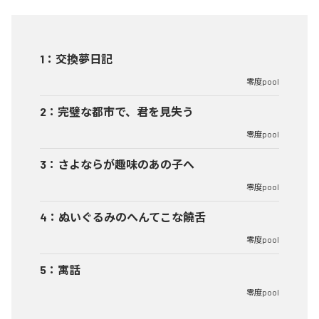
1
：
交換夢日記
零度pool
2
：
完璧な都市で、君を見失う
零度pool
3
：
さよならが趣味のあの子へ
零度pool
4
：
ぬいぐるみのへんてこな饒舌
零度pool
5
：
寓話
零度pool