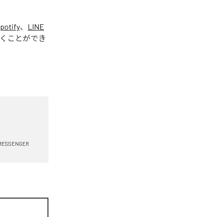
potify
、
LINE
くことができ
 MESSENGER