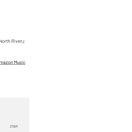
h Riven」
mazon Music
27AM