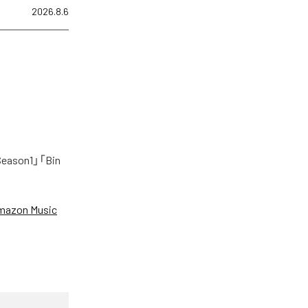
2026.8.6
on1」「Bin
mazon Music