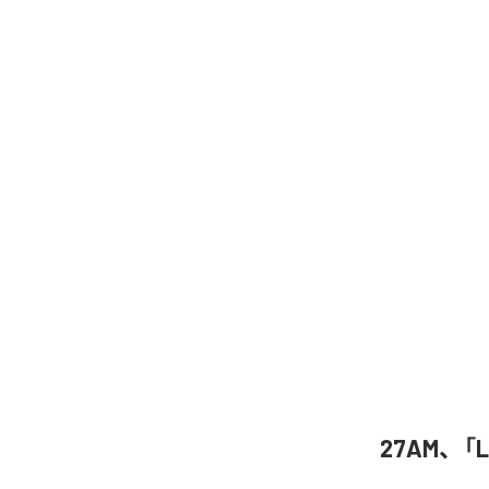
27AM、「