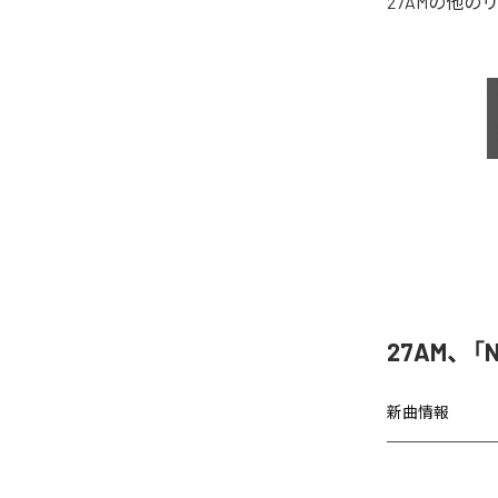
27AM
の他の
27AM、「N
新曲情報