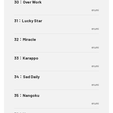
30
：
Over Work
erumi
31
：
Lucky Star
erumi
32
：
Miracle
erumi
33
：
Karappo
erumi
34
：
Sad Daily
erumi
35
：
Nangoku
erumi