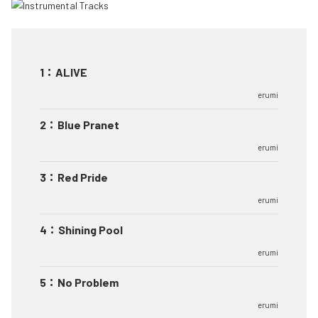
1
：
ALIVE
erumi
2
：
Blue Pranet
erumi
3
：
Red Pride
erumi
4
：
Shining Pool
erumi
5
：
No Problem
erumi