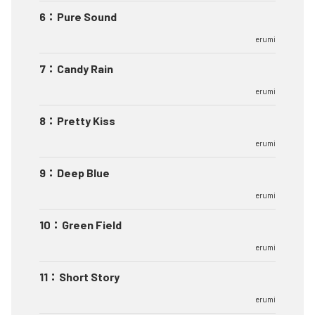
6
：
Pure Sound
erumi
7
：
Candy Rain
erumi
8
：
Pretty Kiss
erumi
9
：
Deep Blue
erumi
10
：
Green Field
erumi
11
：
Short Story
erumi