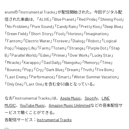
erumiの「Instrumental Tracks」が配信開始された。今回デジタル配
信された楽曲は、「ALIVE」「Blue Pranet」「Red Pride」「Shining Pool」
「No Problem」「Pure Sound」「Candy Rain」「Pretty Kiss」「Deep Blue」
「Green Field」「Short Story」「Fool」「Horizon」「Imagination」
「Fantom」「Electric Water」「Forever」「Dialog」「Robot」「Logical
Pop」「Happy Life」「Farm」「Totem」「Strange」「Purple Dot」「Step
B」「Parallel World」「Eden」「Primer」「Over Work」「Lucky Star」
「Miracle」「Karappo」「Sad Daily」「Nangoku」「Memory」「Time」
「Bounce」「Pop」「Cry」「Dark Blue」「Dream」「Truth」「Fire Bom」
「Last Eneny」「Performance」「Smart」「Winter Summer Vacation」
「Only One」「Last One」を含む全50曲となっている。
なお「
Instrumental Tracks
」は、
Apple Music
、
Spotify
、
LINE
MUSIC
、
YouTube Music
、
Amazon Music Unlimited
などの音楽配信サ
ービスで聴くことができる。
各配信サービス：
Instrumental Tracks