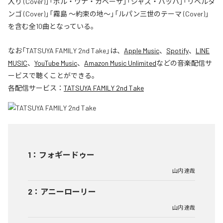
入り (Cover)」「ポル・ウナ・カベーサ」「ジャズ・バッハ」「リベルタ
ンゴ (Cover)」「霧島 〜約束の地〜」「ルパン三世のテーマ (Cover)」
を含む全10曲となっている。
なお「
TATSUYA FAMILY 2nd Take
」は、
Apple Music
、
Spotify
、
LINE
MUSIC
、
YouTube Music
、
Amazon Music Unlimited
などの音楽配信サ
ービスで聴くことができる。
各配信サービス：
TATSUYA FAMILY 2nd Take
1
：
フォギードゥー
山内 達哉
2
：
アニーローリー
山内 達哉