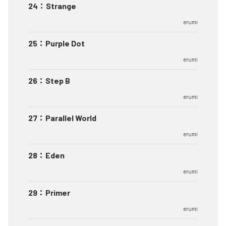
24
：
Strange
erumi
25
：
Purple Dot
erumi
26
：
Step B
erumi
27
：
Parallel World
erumi
28
：
Eden
erumi
29
：
Primer
erumi