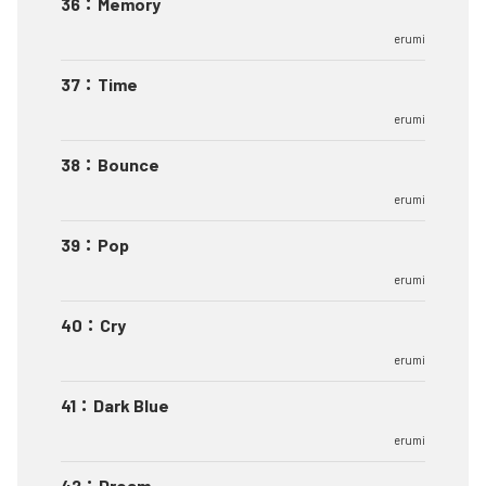
36
：
Memory
erumi
37
：
Time
erumi
38
：
Bounce
erumi
39
：
Pop
erumi
40
：
Cry
erumi
41
：
Dark Blue
erumi
42
：
Dream