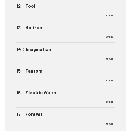
12
：
Fool
erumi
13
：
Horizon
erumi
14
：
Imagination
erumi
15
：
Fantom
erumi
16
：
Electric Water
erumi
17
：
Forever
erumi