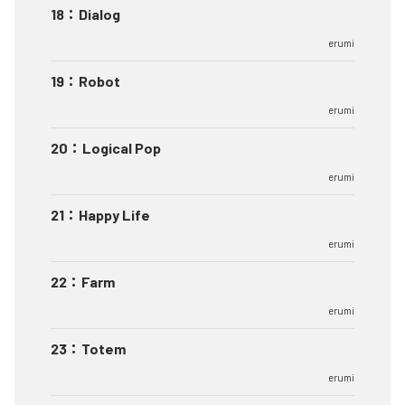
18
：
Dialog
erumi
19
：
Robot
erumi
20
：
Logical Pop
erumi
21
：
Happy Life
erumi
22
：
Farm
erumi
23
：
Totem
erumi