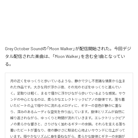
Grey October Soundの「Moon Walker」が配信開始された。今回デジ
タル配信された楽曲は、「Moon Walker」を含む全1曲となってい
る。
月の近くをゆっくりと歩いているような、静かで少し不思議な情景から生ま
れた作品です。大きな月が浮かぶ夜、その光のそばをゆっくりと進んでい
く。足取りは軽く、まるで僅かに浮かびながら歩いているような感覚。サウ
ンドの中心となるのは、柔らかなエレクトリックピアノの旋律です。落ち着
いたビートの上で穏やかに流れるメロディに、ギターの音色が静かに重な
り、深みのあるムーディな空気を作り出しています。旋律とリズムが自然に
繰り返されながら、ゆっくりと時間が流れていきます。エレクトリックピア
ノの柔らかな響きと、さりげなく加わるギターの余韻。それらを支える落ち
着いたビートが重なり、夜の静けさに馴染む心地よいサウンドに仕上がって
います。穏やかなリズムに身を委ねながら、柔らかな旋律とギターの余韻が