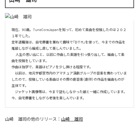
現在、90歳。TuneCoreJapanを知って、初めて楽曲を投稿したのは２０２
１年でした。

定年退職後は、自宅療養を兼ねて趣味で「ⅮＴM」を使って、今までの作品を
推敲しながら編成し直して楽しんでいました。

　 人生の思い出にと、以前に作曲した楽譜を引っ張り出して、編曲して楽
曲を投稿をしています。

作曲は独学で、楽器はピアノを少し弾ける程度です。

　以前は、地元宇都宮市内のアマチュア演劇グループの音楽を携わっていま
したので、投稿している楽曲はその際の劇音楽（劇伴）の作品を編曲ものが
主体です。

　ジャケット画像等は、今まで話もしなかった娘と一緒に作成しています。
今、自宅療養をしながら老後を楽しんでいます。
山崎 雄司
の他のリリース：
山崎 雄司