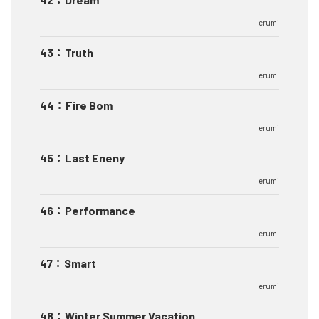
erumi
43
：
Truth
erumi
44
：
Fire Bom
erumi
45
：
Last Eneny
erumi
46
：
Performance
erumi
47
：
Smart
erumi
48
：
Winter Summer Vacation