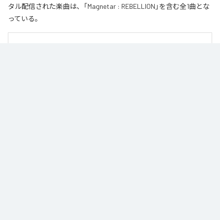
タル配信された楽曲は、「Magnetar : REBELLION」を含む全1曲とな
っている。
■ CONCEPT

An isolated Magnetar in the dark.

Two lonely stars collide and merge, drawn together in an interactive love—a 
final rendezvous inside the black hole.

（訳：暗闇に孤立する星、マグネター。

ふたつの孤独な星が惹かれ合い、融合する。相互作用の愛（Interactive Love）
を抱き、ブラックホールの中での最終ランデブーへ。）
なお「
Magnetar : REBELLION
」は、
Apple Music
、
Spotify
、
LINE
MUSIC
、
YouTube Music
、
Amazon Music Unlimited
などの音楽配信サ
ービスで聴くことができる。
各配信サービス：
Magnetar : REBELLION