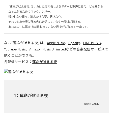
「運命が吠える夜」は、負けた夜の悔しさをギターと歌声に変え、どん底から
立ち上がるためのロックナンバー。

報われない日々、消えかけた夢、錆びた心。

それでも胸の奥に残る火花を信じて、もう一度叫び続ける。

あなたの中に眠る“まだ終わっていない声”を呼び覚ます一曲です。
なお「
運命が吠える夜
」は、
Apple Music
、
Spotify
、
LINE MUSIC
、
YouTube Music
、
Amazon Music Unlimited
などの音楽配信サービスで
聴くことができる。
各配信サービス：
運命が吠える夜
1
：
運命が吠える夜
NOVA LANE