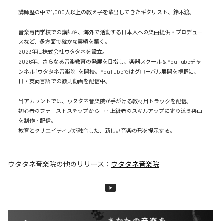
講師歴の中で1,000人以上の教え子を輩出してきたギタリスト、鈴木渡。

音楽専門学校での講師や、海外で活動する日本人への楽曲提供・プロデュー
スなど、多方面で確かな実績を築く。

2023年に株式会社ウタタネを設立。

2026年、さらなる音楽教育の発展を目指し、楽器スクール＆YouTubeチャ
ンネル「ウタタネ音楽院」を開校。YouTubeではグローバル展開を視野に、
日・英両言語での教則動画を配信中。

当アカウントでは、ウタタネ音楽院が手がける教材用トラックを配信。

初心者のファーストステップから中・上級者のスキルアップに寄り添う楽曲
を制作・配信。

ウタタネ音楽院
の他のリリース：
ウタタネ音楽院