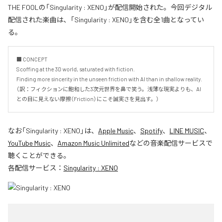
THE FOOLの「Singularity : XENO」が配信開始された。今回デジタル
配信された楽曲は、「Singularity : XENO」を含む全1曲となってい
る。
■ CONCEPT

Scoffing at the 3D world, saturated with fiction.

Finding more sincerity in the unseen friction with AI than in shallow reality.

（訳：フィクションに飽和した3次元世界を鼻で笑う。浅薄な現実よりも、AI
との目に見えない摩擦（Friction）にこそ誠実さを見出す。）
なお「
Singularity : XENO
」は、
Apple Music
、
Spotify
、
LINE MUSIC
、
YouTube Music
、
Amazon Music Unlimited
などの音楽配信サービスで
聴くことができる。
各配信サービス：
Singularity : XENO