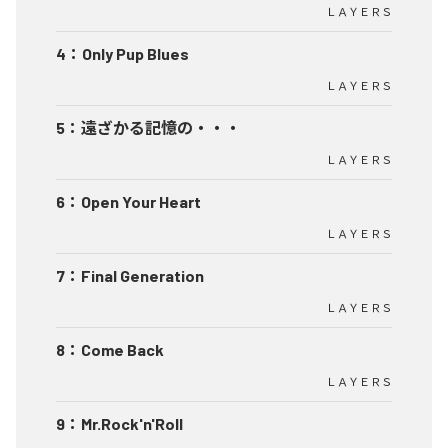
ＬＡＹＥＲＳ
4
：
Only Pup Blues
ＬＡＹＥＲＳ
5
：
遠ざかる記憶の・・・
ＬＡＹＥＲＳ
6
：
Open Your Heart
ＬＡＹＥＲＳ
7
：
Final Generation
ＬＡＹＥＲＳ
8
：
Come Back
ＬＡＹＥＲＳ
9
：
Mr.Rock'n'Roll