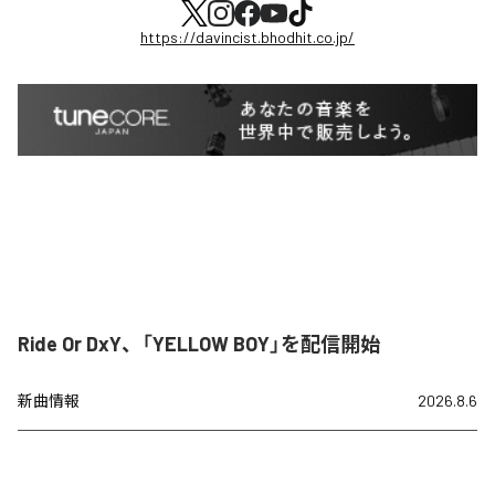
https://davincist.bhodhit.co.jp/
Ride Or DxY、「YELLOW BOY」を配信開始
新曲情報
2026.8.6