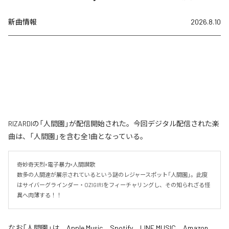
新曲情報
2026.8.10
RIZARDIの「人間園」が配信開始された。今回デジタル配信された楽
曲は、「人間園」を含む全1曲となっている。
奇妙奇天烈×電子暴力×人間讃歌

数多の人間達が展示されているという謎のレジャースポット「人間園」。此度
はサイバーグラインダー・OZIGIRIをフィーチャリングし、その知られざる怪
異へ肉薄する！！
なお「
人間園
」は、
Apple Music
、
Spotify
、
LINE MUSIC
、
Amazon