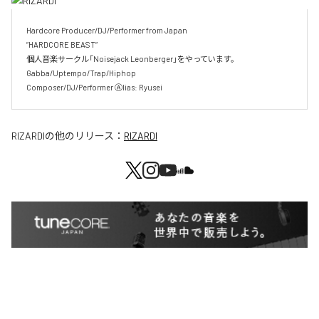
Hardcore Producer/DJ/Performer from Japan

”HARDCORE BEAST” 

個人音楽サークル「Noisejack Leonberger」をやっています。

Gabba/Uptempo/Trap/Hiphop 

Composer/DJ/Performer Ⓐlias: Ryusei
RIZARDI
の他のリリース：
RIZARDI