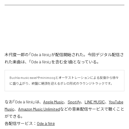
木代俊一郎の「Ode à l’été」が配信開始された。今回デジタル配信さ
れた楽曲は、「Ode à l’été」を含む全1曲となっている。
Buchla music easelやminimoogとオーケストレーションによる反復から徐々
に盛り上がり、終盤に絶頂を迎えるボレロ形式のラウンジトラックです。
なお「
Ode à l’été
」は、
Apple Music
、
Spotify
、
LINE MUSIC
、
YouTube
Music
、
Amazon Music Unlimited
などの音楽配信サービスで聴くこと
ができる。
各配信サービス：
Ode à l’été