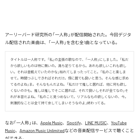
アーリーバード研究所の「一人称」が配信開始された。今回デジタ
ル配信された楽曲は、「一人称」を含む全1曲となっている。
タイトルは一人称です。「私」の主張の歌なので、「一人称」にしました。「私だ
から欲しいものは特に無いの。満ち足りてるから。あれも欲しいこれも欲し
い。それは昔飢えていたのかな」枯れてしまったってこと。「私のこと楽しま
せて。時間つぶしできればそれだけ。傍に居ても良いと思う。そんな感じ求め
てるのよね」ま。そんなもんだよね。「私だけで推しと居れば、他に何も欲し
くないのかも。推しは推しでそこに居れば、それで良いしそれが全てなの」そ
れが本音だよね。「私のこと見つめないで。リアルなもの欲しくないの、今。
刺激的なことは全て持て余してしまいそうなのよ」終わってる。
なお「
一人称
」は、
Apple Music
、
Spotify
、
LINE MUSIC
、
YouTube
Music
、
Amazon Music Unlimited
などの音楽配信サービスで聴くこと
ができる。