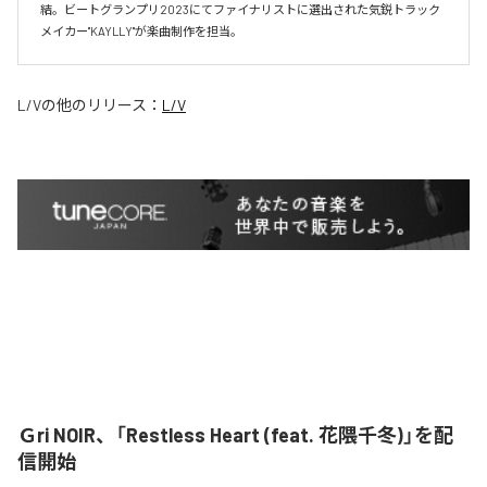
結。ビートグランプリ2023にてファイナリストに選出された気鋭トラック
メイカー"KAYLLY"が楽曲制作を担当。
L/V
の他のリリース：
L/V
Ｇri NOIR、「Restless Heart (feat. 花隈千冬)」を配
信開始