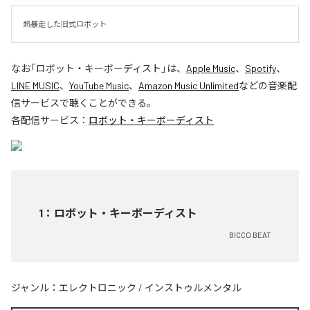
熱暴走した旧式ロボット
なお「
ロボット・キーボーディスト
」は、
Apple Music
、
Spotify
、
LINE MUSIC
、
YouTube Music
、
Amazon Music Unlimited
などの音楽配
信サービスで聴くことができる。
各配信サービス：
ロボット・キーボーディスト
1
：
ロボット・キーボーディスト
BICCO BEAT
ジャンル：
エレクトロニック
/
インストゥルメンタル