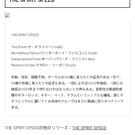
THE SPIRIT SPEED

The Driver (ザ・ドライバー) / Vo&G

Wonderboy Falcon (ワンダーボーイ・ファルコン) / Guitar

Overpowered Funk (オーバーパワード・ファンク) / Bass

Macaroni Soda (マカロニ・ソーダ) /  Drums

年齢、性別、国籍不詳。ボーカルは100歳に見えたとの証言がある一方で、
30歳の若者に見えたとの証言もある。一説によれば2022年結成、一説には
結成は2030年まで待たなければならないとの声もある。音楽性は絶滅危惧
種のギターロック。ギター、ベース、ドラムというシンプルな構成。直にボ
デイとソウルに響いてくる肉体のグルーヴはまさに絶滅に抗うダイナソーで
ある。
THE SPIRIT SPEED
の他のリリース：
THE SPIRIT SPEED