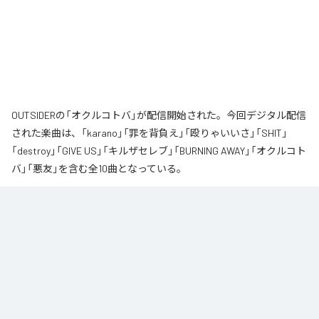
OUTSIDERの「オクルコトバ」が配信開始された。今回デジタル配信
された楽曲は、「karano」「罪を背負え」「殴りゃいいさ」「SHIT」
「destroy」「GIVE US」「キルザセレブ」「BURNING AWAY」「オクルコト
バ」「悪友」を含む全10曲となっている。
なお「
オクルコトバ
」は、
Apple Music
、
Spotify
、
LINE MUSIC
、
YouTube Music
、
Amazon Music Unlimited
などの音楽配信サービスで
聴くことができる。
各配信サービス：
オクルコトバ