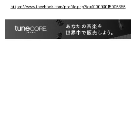
https://www.facebook.com/profile.php?id=100093015906356