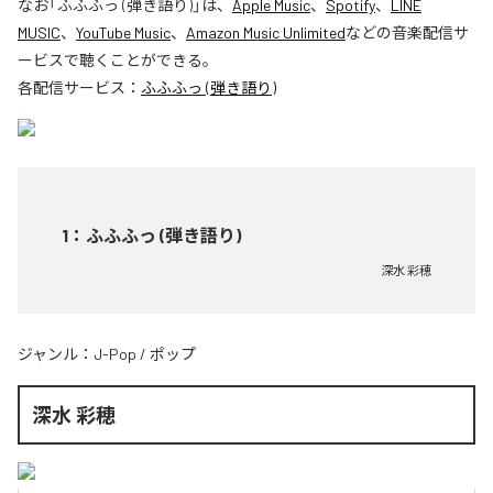
なお「
ふふふっ (弾き語り)
」は、
Apple Music
、
Spotify
、
LINE
MUSIC
、
YouTube Music
、
Amazon Music Unlimited
などの音楽配信サ
ービスで聴くことができる。
各配信サービス：
ふふふっ (弾き語り)
1
：
ふふふっ (弾き語り)
深水 彩穂
ジャンル：
J-Pop
/
ポップ
深水 彩穂