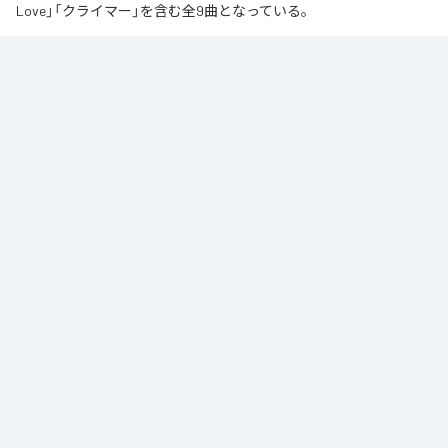
Love」「クライマー」を含む全9曲となっている。
なお「
∞
」は、
Apple Music
、
Spotify
、
LINE MUSIC
、
YouTube Music
、
Amazon Music Unlimited
などの音楽配信サービスで聴くことができ
る。
各配信サービス：
∞
1
：
AI
高瀬統也
2
：
Say you love me
高瀬統也
3
：
いつ言う？