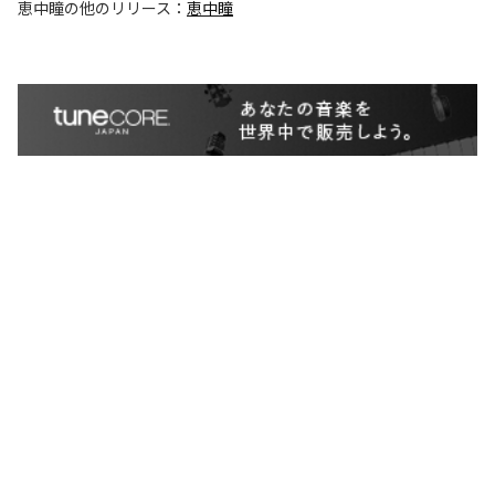
恵中瞳
の他のリリース：
恵中瞳