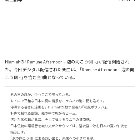
Miamiahの「Ramune Afternoon ~ 泡の向こう側 ~」が配信開始され
た。今回デジタル配信された楽曲は、「Ramune Afternoon ~ 泡の向
こう側 ~」を含む全1曲となっている。
あの日の風が、今もここで鳴っている。

レトロで平和な日本の夏の情景を、ラムネの泡に閉じ込めて。

停滞する暑さに涼風を。Miamiahが放つ至福の「和風ボサノバ」。

軒先で揺れる風鈴、瓶の中で転がるビー玉。

溶けた氷の転がる音、そして弾けるラムネの清涼感。

日本伝統の環境音を織り交ぜたサウンドは、浴衣姿で涼む日本の夏の午後を
描き出す。

「泡の向こう側」にある想い出と、未来への小さな希望。
