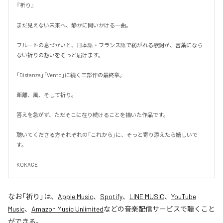
『祈り』

まだ見えない未来へ、静かに問いかける一曲。

フルートの息づかいと、日本語・フランス語で紡がれる歌詞が、言葉になら
ない祈りの想いをそっと届けます。

「Distanza」「Vento」に続く三部作の最終章。

距離、風、そして祈り。

答えを急がず、ただそこに在り続けることを描いた作品です。

聴いてくださる方それぞれの「これから」に、そっと寄り添えたら嬉しいで
す。

KOKAGE
なお「
祈り
」は、
Apple Music
、
Spotify
、
LINE MUSIC
、
YouTube
Music
、
Amazon Music Unlimited
などの音楽配信サービスで聴くこと
ができる。