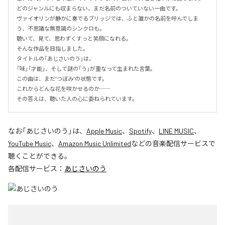
どのジャンルにも収まらない、まだ名前のついていない一曲です。

ヴァイオリンが静かに奏でるブリッジでは、ふと誰かの名前を呼んでしま
う、不思議な無意識のシンクロも。

聴いて、見て、思わずくすっと笑顔になれる。

そんな作品を目指しました。

タイトルの「あじさいのう」は、

「味」「才能」、そして謎の「う」が重なって生まれた言葉。

この曲は、まだ“つぼみ”の状態です。

これからどんな花を咲かせるのか――

その答えは、聴いた人の心に委ねられています。
なお「
あじさいのう
」は、
Apple Music
、
Spotify
、
LINE MUSIC
、
YouTube Music
、
Amazon Music Unlimited
などの音楽配信サービスで
聴くことができる。
各配信サービス：
あじさいのう