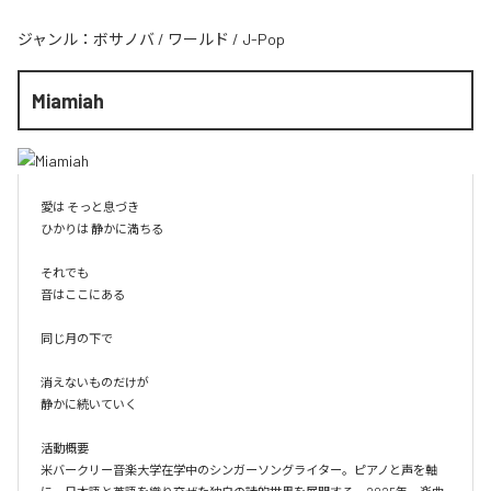
ジャンル：
ボサノバ
/
ワールド
/
J-Pop
Miamiah
愛は そっと息づき

ひかりは 静かに満ちる

それでも

音はここにある

同じ月の下で

消えないものだけが

静かに続いていく

活動概要

米バークリー音楽大学在学中のシンガーソングライター。ピアノと声を軸