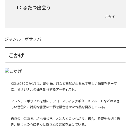
1
：
ふたつ出会う
こかげ
ジャンル：
ボサノバ
こかげ
KOKAGE（こかげ）は、風や光、月など自然が生み出す美しい情景をテーマ
に、オリジナル楽曲を制作するアーティスト。

フレンチ・ボサノバを軸に、アコースティックギターやフルートなどのやさ
しい音色と、詩的な言葉の世界を融合させた作品を発表している。

自然の中にある小さな気づき、人と人とのつながり、再会、希望を大切に描
き、聴く人の心にそっと寄り添う音楽を届けている。
