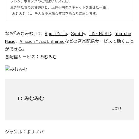
フレンチボサノバの心地よいリズムに、

生き物たちの言葉遊びと、正体不明のスキャットを乗せた一曲。

「みむみむ」は、そんな不思議な笑顔をあなたに届けます。
なお「
みむみむ
」は、
Apple Music
、
Spotify
、
LINE MUSIC
、
YouTube
Music
、
Amazon Music Unlimited
などの音楽配信サービスで聴くこと
ができる。
各配信サービス：
みむみむ
1
：
みむみむ
こかげ
ジャンル：
ボサノバ