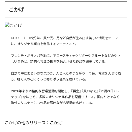
こかげ
KOKAGE（こかげ）は、風や光、月など自然が生み出す美しい情景をテーマ
に、オリジナル楽曲を制作するアーティスト。

フレンチ・ボサノバを軸に、アコースティックギターやフルートなどのやさ
しい音色と、詩的な言葉の世界を融合させた作品を発表している。

自然の中にある小さな気づき、人と人とのつながり、再会、希望を大切に描
き、聴く人の心にそっと寄り添う音楽を届けている。

2026年より本格的な音楽活動を開始し、『再会』『風のなぞ』『木漏れ日のス
テップ』をはじめ、多数のオリジナル作品を配信リリース。国内だけでなく
海外のリスナーにも作品を届けながら活動を広げている。
こかげ
の他のリリース：
こかげ