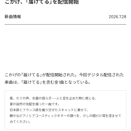
こかげ、「届けてる」を配信開始
新曲情報
2026.7.28
こかげの「届けてる」が配信開始された。今回デジタル配信された
楽曲は、「届けてる」を含む全1曲となっている。
風、セミの声、水面の揺らぎ——ふと足を止めた時に感じる、

夏の自然の気配を綴った一曲です。

日本語とフランス語を織り交ぜたスキャットに乗せて、

静かなピアノとアコースティックギターの調べを、少しの間だけ耳を澄ませて
みてください。