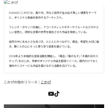
KOKAGE（こかげ）は、風や光、月など自然が生み出す美しい情景をテーマ
に、オリジナル楽曲を制作するアーティスト。

フレンチ・ボサノバを軸に、アコースティックギターやフルートなどのやさ
しい音色と、詩的な言葉の世界を融合させた作品を発表している。

自然の中にある小さな気づき、人と人とのつながり、再会、希望を大切に描
き、聴く人の心にそっと寄り添う音楽を届けている。

2026年より本格的な音楽活動を開始し、『再会』『風のなぞ』『木漏れ日のス
テップ』をはじめ、多数のオリジナル作品を配信リリース。国内だけでなく
海外のリスナーにも作品を届けながら活動を広げている。
こかげ
の他のリリース：
こかげ