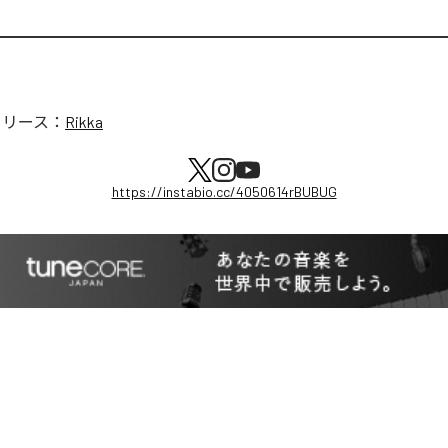
リリース：
Rikka
https://instabio.cc/4050614rBUBUG