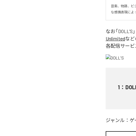
音楽、物語、ビジュ
な感情表現によ
なお「
DOLL'S
Unlimited
など
各配信サービ
1
：
DOL
ジャンル：
ゲ