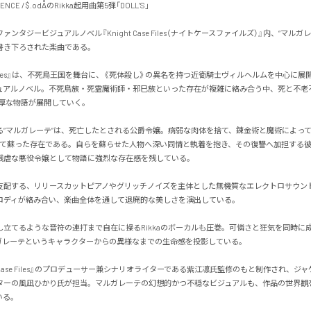
ALENCE / $.odÅのRikka起用曲第5弾「DOLL’S」

ンタジービジュアルノベル『Knight Case Files（ナイトケースファイルズ）』内、“マルガ
き下ろされた楽曲である。

Case Files』は、不死鳥王国を舞台に、《死体殺し》の異名を持つ近衛騎士ヴィルヘルムを中心に
ュアルノベル。不死鳥族・死霊魔術師・邪巳族といった存在が複雑に絡み合う中、死と不老
な物語が展開していく。

る“マルガレーテ”は、死亡したとされる公爵令嬢。病弱な肉体を捨て、錬金術と魔術によっ
して蘇った存在である。自らを蘇らせた人物へ深い同情と執着を抱き、その復讐へ加担する
虐な悪役令嬢として物語に強烈な存在感を残している。

支配する、リリースカットピアノやグリッチノイズを主体とした無機質なエレクトロサウン
ディが絡み合い、楽曲全体を通して退廃的な美しさを演出している。

し立てるような音符の連打まで自在に操るRikkaのボーカルも圧巻。可憐さと狂気を同時に
レーテというキャラクターからの異様なまでの生命感を投影している。

ht Case Files』のプロデューサー兼シナリオライターである紫江凛氏監修のもと制作され、ジ
ターの風凪ひかり氏が担当。マルガレーテの幻想的かつ不穏なビジュアルも、作品の世界観
。
