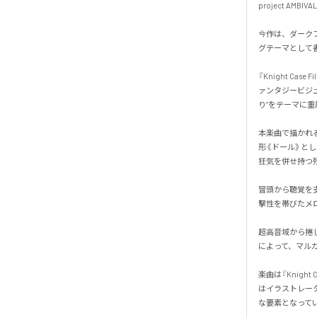
project AMBIV
今作は、ダークファ
グテーマとして書
『Knight 
ァンタジービジ
り”をテーマに重厚
本楽曲で描かれ
形《ドール》と
狂気を併せ持つ残
冒頭から聴覚を
撃性を帯びたメロ
超高音域から捲
によって、マルガ
楽曲は『Knig
はイラストレー
な要素となっている