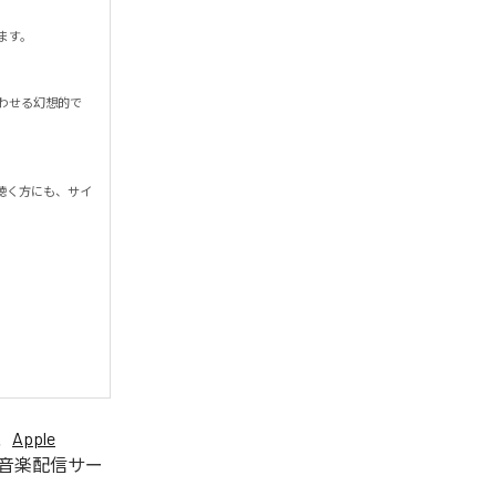


わせる幻想的で
聴く方にも、サイ
、
Apple
音楽配信サー