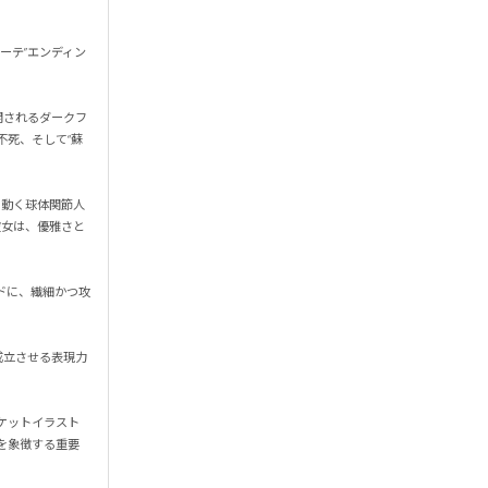
レーテ”エンディン
展開されるダークフ
不死、そして“蘇
て動く球体関節人
彼女は、優雅さと
ドに、繊細かつ攻
成立させる表現力
ャケットイラスト
を象徴する重要