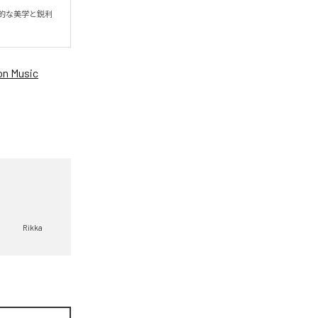
退廃的な美学と鋭利
n Music
Rikka