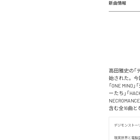
新曲情報
高田雅史の「デ
始された。今回デ
「ONE MIND
ーたち」「HACKE
NECROMANCE
含む全16曲
デジモンストーリ
現実世界と電脳