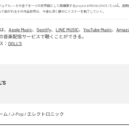
アル——その全てを一つの世界観として再構築するproject AMBIVALENCE / $.odÅ。
って紡がれるその作品世界は、今後も深く静かにリスナーを魅了していく。
」は、
Apple Music
、
Spotify
、
LINE MUSIC
、
YouTube Music
、
Amazo
の音楽配信サービスで聴くことができる。
ス：
DOLL'S
L'S
ーム
/
J-Pop
/
エレクトロニック