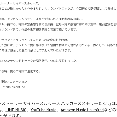
ストーリー サイバースルゥース。

ことが難しかった本作のオリジナルサウンドトラックが、今回初めて配信版として登場します。
のは、ダンガンロンパシリーズなどで知られる作曲家の高田雅史。

バトル曲から、物語の緊張感を高める楽曲、登場人物の感情に寄り添う旋律、電脳空間を思
サウンドまで、作品の世界観を多彩な音楽で描いています。

サウンドトラックとしてまとめられた全16曲を収録。

した方には、デジモンと共に駆け抜けた冒険や物語の記憶がよみがえる一作として、初めて
マ性が融合した音楽作品として楽しんでいただけます。

ていたサウンドトラックの配信版が、ついに実現しました。

る時、僕らの物語が進化する。

東映アニメーション

Entertainment Inc.
ストーリー サイバースルゥース ハッカーズメモリー O.S.T.
」は
y
、
LINE MUSIC
、
YouTube Music
、
Amazon Music Unlimited
などの
とができる。