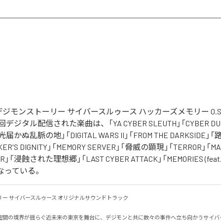
ジモンストーリー サイバースルゥース ハッカーズメモリー O.S.
ジタル配信された楽曲は、「YA CYBER SLEUTH」「CYBER DUEL
」「光届かぬ乱脈の地」「DIGITAL WARS II」「FROM THE DARKSID
R'S DIGNITY」「MEMORY SERVER」「脅威の顕現」「TERROR」「MA
R」「浸蝕された理想郷」「LAST CYBER ATTACK」「MEMORIES (fea
となっている。
ー サイバースルゥース オリジナルサウンドトラック

空間の境界が揺らぐ近未来の東京を舞台に、デジモンと共に数々の事件へ立ち向かうサイバ