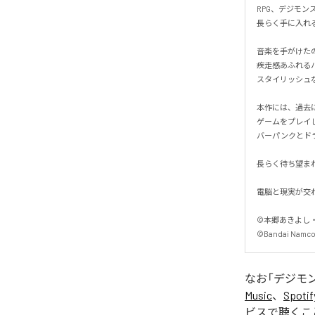
RPG、デジモン
長らく手に入れる
音楽を手がけた
疾走感あふれる
スタイリッシュな
本作には、過去に
ゲームをプレイ
バーパンクとドラ
長らく待ち望まれ
電脳と現実が交わ
©本郷あきよし・
©Bandai Namco 
なお「
デジモン
Music
、
Spotif
ビスで聴くこ