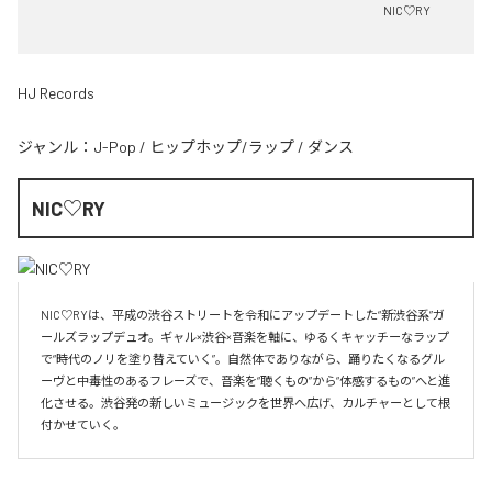
NIC♡RY
HJ Records
ジャンル：
J-Pop
/
ヒップホップ/ラップ
/
ダンス
NIC♡RY
NIC♡RYは、平成の渋谷ストリートを令和にアップデートした“新渋谷系”ガ
ールズラップデュオ。ギャル×渋谷×音楽を軸に、ゆるくキャッチーなラップ
で“時代のノリを塗り替えていく”。自然体でありながら、踊りたくなるグル
ーヴと中毒性のあるフレーズで、音楽を“聴くもの”から“体感するもの”へと進
化させる。渋谷発の新しいミュージックを世界へ広げ、カルチャーとして根
付かせていく。