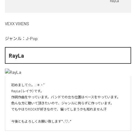
RayLa
VEXX VIXENS
ジャンル：
J-Pop
RayLa
初めまして☆。.:＊・゜

RayLa（レイラ）です。

作詞作曲をやっています。バンドでの立ち位置はベースをやっています。

色んな方に聴いて頂きたいので、ジャンルに拘らずに作っています。

でもやはりROCKが好きなので、偏ってしまうかも知れません汗

今後ともよろしくお願い致します*⸜♡⸝*