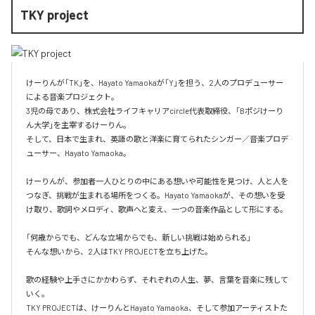
TKY project
けーりんが「TK」を、Hayato Yamaokaが「Y」を担う、2人のプロデューサー
による音楽プロジェクト。

3児の母であり、株式会社ライフキャリアcircle代表取締役、「Bポジけーり
ん大学」を主宰するけーりん。

そして、日本で生まれ、英語の歌と洋楽に育てられたシンガー／音楽プロデ
ューサー、Hayato Yamaoka。

けーりんが、参加者一人ひとりの中にある想いや可能性を見つけ、人と人を
つなぎ、挑戦が生まれる場所をつくる。Hayato Yamaokaが、その想いを受
け取り、歌詞やメロディ、歌声へと変え、一つの音楽作品として形にする。

「何歳からでも、どんな立場からでも、新しい挑戦は始められる」

そんな想いから、2人はTKY PROJECTを立ち上げた。

歌の経験や上手さにかかわらず、それぞれの人生、夢、言葉を音楽に残して
いく。

TKY PROJECTは、けーりんとHayato Yamaoka、そして参加アーティストた