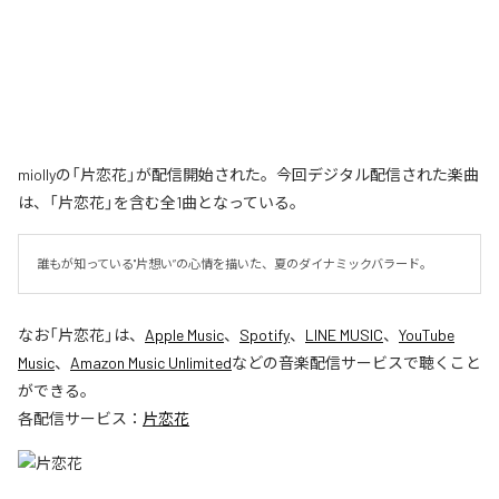
miollyの「片恋花」が配信開始された。今回デジタル配信された楽曲
は、「片恋花」を含む全1曲となっている。
誰もが知っている"片想い”の心情を描いた、夏のダイナミックバラード。
なお「
片恋花
」は、
Apple Music
、
Spotify
、
LINE MUSIC
、
YouTube
Music
、
Amazon Music Unlimited
などの音楽配信サービスで聴くこと
ができる。
各配信サービス：
片恋花