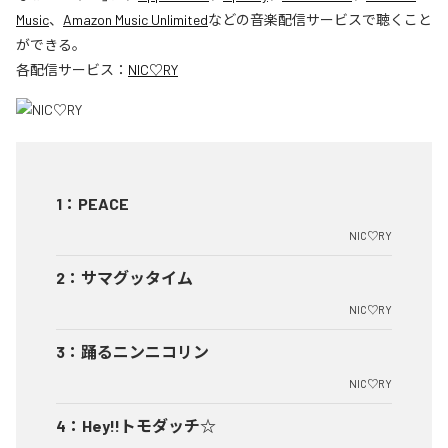
Music
、
Amazon Music Unlimited
などの音楽配信サービスで聴くこと
ができる。
各配信サービス：
NIC♡RY
1
：
PEACE
NIC♡RY
2
：
サマグッタイム
NIC♡RY
3
：
踊るニンニコリン
NIC♡RY
4
：
Hey!!トモダッチ☆