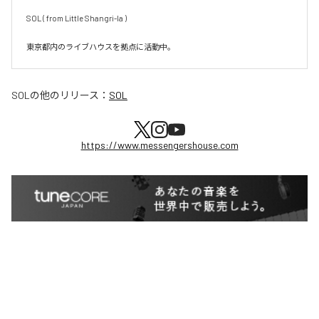
SOL ( from Little Shangri-la )

SOL
の他のリリース：
SOL
https://www.messengershouse.com