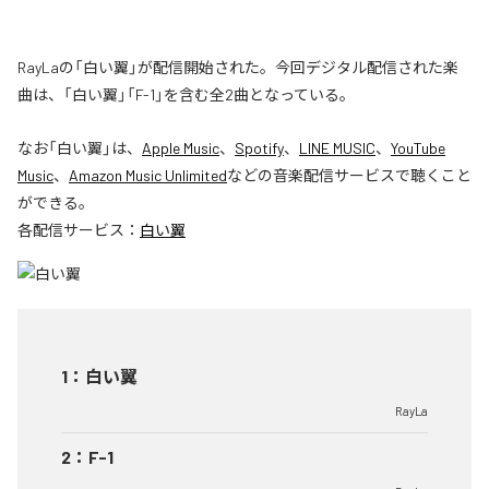
RayLaの「白い翼」が配信開始された。今回デジタル配信された楽
曲は、「白い翼」「F-1」を含む全2曲となっている。
なお「
白い翼
」は、
Apple Music
、
Spotify
、
LINE MUSIC
、
YouTube
Music
、
Amazon Music Unlimited
などの音楽配信サービスで聴くこと
ができる。
各配信サービス：
白い翼
1
：
白い翼
RayLa
2
：
F-1