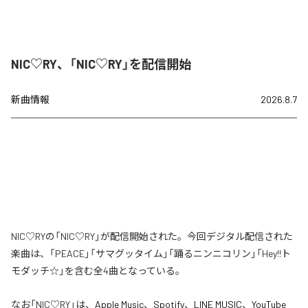
NIC♡RY、「NIC♡RY」を配信開始
新曲情報
2026.8.7
NIC♡RYの「NIC♡RY」が配信開始された。今回デジタル配信された
楽曲は、「PEACE」「サマグッタイム」「踊るニンニコリン」「Hey!!ト
モダッチ☆」を含む全4曲となっている。
なお「
NIC♡RY
」は、
Apple Music
、
Spotify
、
LINE MUSIC
、
YouTube