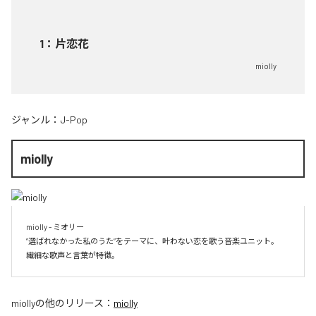
1
：
片恋花
miolly
ジャンル：
J-Pop
miolly
miolly - ミオリー

”選ばれなかった私のうた”をテーマに、叶わない恋を歌う音楽ユニット。

miolly
の他のリリース：
miolly