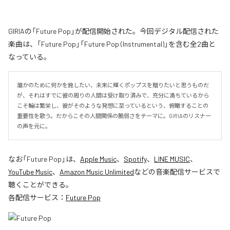
GIRIAの「Future Pop」が配信開始された。今回デジタル配信された
楽曲は、「Future Pop」「Future Pop (Instrumental)」を含む全2曲と
なっている。
誰かのために何かを施したい、未来に輝くポップスを贈りたいと思うものだ
が、それはすでに彼の周りの人間は受け取り済みで、充分に満ちているから
こそ輪は繁栄し、彼がそのような発想に至っているという、俯瞰することの
重要性を歌う。だからこその人間関係の脆弱さをテーマに。GIRIAのリスナー
の声を元に。
なお「
Future Pop
」は、
Apple Music
、
Spotify
、
LINE MUSIC
、
YouTube Music
、
Amazon Music Unlimited
などの音楽配信サービスで
聴くことができる。
各配信サービス：
Future Pop