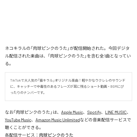
ネコキラルの「肉球ピンクのうた」が配信開始された。今回デジタ
ル配信された楽曲は、「肉球ピンクのうた」を含む全1曲となってい
る。
TikTokで大人気の「猫キラル」オリジナル楽曲！軽やかなウクレレのサウンド
に、キャッチーで中毒性のあるフレーズが耳に残るショート動画・BGMにぴ
ったりのナンバーです。
なお「
肉球ピンクのうた
」は、
Apple Music
、
Spotify
、
LINE MUSIC
、
YouTube Music
、
Amazon Music Unlimited
などの音楽配信サービスで
聴くことができる。
各配信サービス：
肉球ピンクのうた