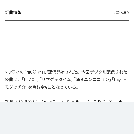
新曲情報
2026.8.7
NIC♡RYの「NIC♡RY」が配信開始された。今回デジタル配信された
楽曲は、「PEACE」「サマグッタイム」「踊るニンニコリン」「Hey!!ト
モダッチ☆」を含む全4曲となっている。
なお「
NIC♡RY
」は、
Apple Music
、
Spotify
、
LINE MUSIC
、
YouTube
Music
、
Amazon Music Unlimited
などの音楽配信サービスで聴くこと
ができる。
各配信サービス：
NIC♡RY