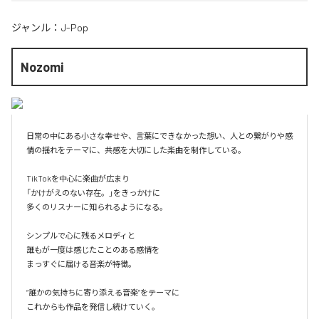
ジャンル：
J-Pop
Nozomi
日常の中にある小さな幸せや、言葉にできなかった想い、人との繋がりや感
情の揺れをテーマに、共感を大切にした楽曲を制作している。

TikTokを中心に楽曲が広まり

「かけがえのない存在。」をきっかけに

多くのリスナーに知られるようになる。

シンプルで心に残るメロディと

誰もが一度は感じたことのある感情を

まっすぐに届ける音楽が特徴。

“誰かの気持ちに寄り添える音楽”をテーマに

これからも作品を発信し続けていく。