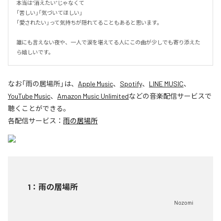
本当は“消えたい”じゃなくて

「苦しい」「気づいてほしい」

「愛されたい」って気持ちが隠れてることもあると思います。

誰にも言えない夜や、一人で涙を堪えてる人にこの曲が少しでも寄り添えた
ら嬉しいです。
なお「
雨の居場所
」は、
Apple Music
、
Spotify
、
LINE MUSIC
、
YouTube Music
、
Amazon Music Unlimited
などの音楽配信サービスで
聴くことができる。
各配信サービス：
雨の居場所
1
：
雨の居場所
Nozomi