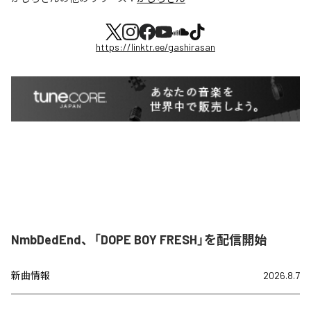
https://linktr.ee/gashirasan
NmbDedEnd、「DOPE BOY FRESH」を配信開始
新曲情報
2026.8.7