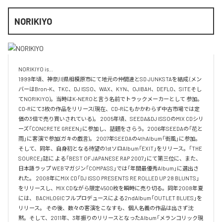
NORIKIYO
NORIKIYO is...　 

1999年頃、神奈川県相模原市にて地元の仲間達とSD JUNKSTAを結成 (メン
バーはBron-K、TKC、DJ ISSO、WAX、KYN、OJIBAH、DEFLO、SITEそし
てNORIKIYO)。当時はK-NEROと言う名前でトラックメーカーとして 参加。
CD-Rにて3枚の作品をリリース(現在、CD-Rにもかかわらず中古市場では定
価の3倍で売り買いされている)。 2005年頃、SEEDA&DJ ISSOのMIX CDシリ
ーズ「CONCRETE GREEN」に参加し、話題をさらう。2006年SEEDAの「花と
雨」に客演で参加(ガキの戯言)。 2007年SEEDAの4thAlbum「街風」に参加。
そして、同年、自身初となる待望の1stソロAlbum「EXIT」をリリース。「THE 
SOURCE」誌に よる「BEST OF JAPANESE RAP 2007」にて第三位に、また、
日本語ラップ WEBマガジン「COMPASS」では「年間最優秀Album」に選出さ
れた。 2008年にMIX CD「DJ ISSO PRESENTS RE ROLLED UP 28 BLUNTS」 
をリリースし、MIX CDながら限定4500枚を瞬時に売り切る。同年2008年夏
には、 BACHLOGICフルプロデュースによる2ndAlbum「OUTLET BLUES」を
リリース。 その後、数々の客演をこなすも、個人名義の作品は出さず沈
黙。そして、2011年、3年振りのリリースとなったAlbum「メランコリック現