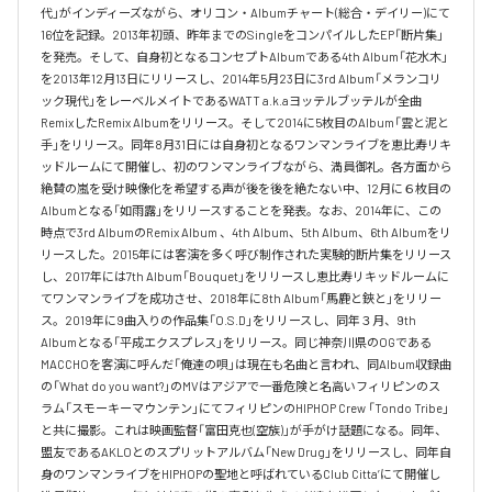
代」がインディーズながら、オリコン・Albumチャート(総合・デイリー)にて
16位を記録。2013年初頭、昨年までのSingleをコンパイルしたEP「断片集」
を発売。そして、自身初となるコンセプトAlbumである4th Album「花水木」
を2013年12月13日にリリースし、2014年5月23日に3rd Album「メランコリ
ック現代」をレーベルメイトであるWATT a.k.aヨッテルブッテルが全曲
RemixしたRemix Albumをリリース。そして2014に5枚目のAlbum「雲と泥と
手」をリリース。同年8月31日には自身初となるワンマンライブを恵比寿リキ
ッドルームにて開催し、初のワンマンライブながら、満員御礼。各方面から
絶賛の嵐を受け映像化を希望する声が後を後を絶たない中、12月に６枚目の
Albumとなる「如雨露」をリリースすることを発表。なお、2014年に、この
時点で3rd AlbumのRemix Album 、4th Album、5th Album、6th Albumをリ
リースした。2015年には客演を多く呼び制作された実験的断片集をリリース
し、2017年には7th Album「Bouquet」をリリースし恵比寿リキッドルームに
てワンマンライブを成功させ、2018年に8th Album「馬鹿と鋏と」をリリー
ス。2019年に9曲入りの作品集「O.S.D」をリリースし、同年３月、9th 
Albumとなる「平成エクスプレス」をリリース。同じ神奈川県のOGである
MACCHOを客演に呼んだ「俺達の唄」は現在も名曲と言われ、同Album収録曲
の「What do you want?」のMVはアジアで一番危険と名高いフィリピンのス
ラム「スモーキーマウンテン」にてフィリピンのHIPHOP Crew 「Tondo Tribe」
と共に撮影。これは映画監督「富田克也(空族)」が手がけ話題になる。同年、
盟友であるAKLOとのスプリットアルバム「New Drug」をリリースし、同年自
身のワンマンライブをHIPHOPの聖地と呼ばれているClub Citta’にて開催し