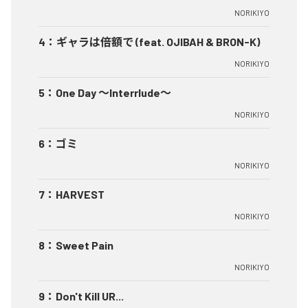
NORIKIYO
4
：
ギャラは倍額で (feat. OJIBAH & BRON-K)
NORIKIYO
5
：
One Day ～Interrlude～
NORIKIYO
6
：
ゴミ
NORIKIYO
7
：
HARVEST
NORIKIYO
8
：
Sweet Pain
NORIKIYO
9
：
Don't Kill UR...