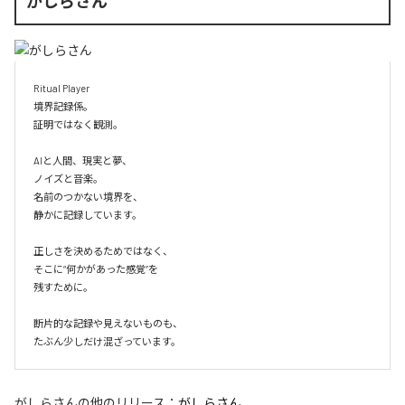
がしらさん
Ritual Player

境界記録係。

証明ではなく観測。

AIと人間、現実と夢、

ノイズと音楽。

名前のつかない境界を、

静かに記録しています。

正しさを決めるためではなく、

そこに“何かがあった感覚”を

残すために。

断片的な記録や見えないものも、

たぶん少しだけ混ざっています。
がしらさん
の他のリリース：
がしらさん