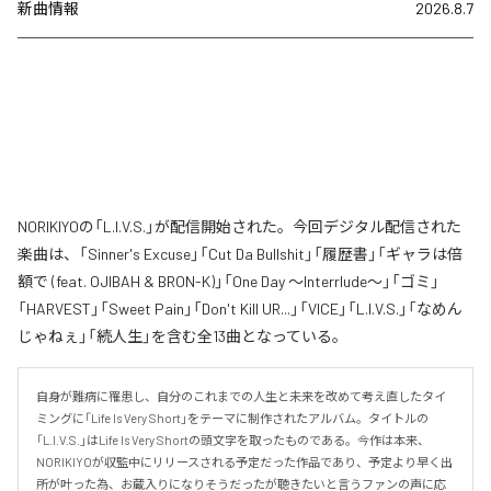
新曲情報
2026.8.7
NORIKIYOの「L.I.V.S.」が配信開始された。今回デジタル配信された
楽曲は、「Sinner's Excuse」「Cut Da Bullshit」「履歴書」「ギャラは倍
額で (feat. OJIBAH & BRON-K)」「One Day ～Interrlude～」「ゴミ」
「HARVEST」「Sweet Pain」「Don't Kill UR...」「VICE」「L.I.V.S.」「なめん
じゃねぇ」「続人生」を含む全13曲となっている。
自身が難病に罹患し、自分のこれまでの人生と未来を改めて考え直したタイ
ミングに「Life Is Very Short」をテーマに制作されたアルバム。タイトルの
「L.I.V.S.」はLife Is Very Shortの頭文字を取ったものである。今作は本来、
NORIKIYOが収監中にリリースされる予定だった作品であり、予定より早く出
所が叶った為、お蔵入りになりそうだったが聴きたいと言うファンの声に応