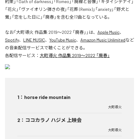
約束」「Oath of darkness」「Romeo」「廃線と音像」「キタイシテナイ」
「花火」「ヴァイオリン弾きの夜」「花葬 (Remix)」「anxiety」「野犬と
鶯」「恋をした日に」「廃春」を含む全17曲となっている。
なお「
大町導火 作品集 2019〜2022 「廃春」
」は、
Apple Music
、
Spotify
、
LINE MUSIC
、
YouTube Music
、
Amazon Music Unlimited
など
の音楽配信サービスで聴くことができる。
各配信サービス：
大町導火 作品集 2019〜2022 「廃春」
1
：
horse ride mountain
大町導火
2
：
ココカラノ ハジメ 上映会
大町導火