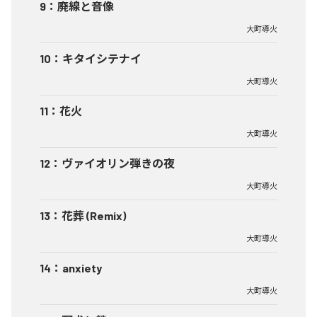
9
：
廃線と音像
大町導火
10
：
キタイシテナイ
大町導火
11
：
花火
大町導火
12
：
ヴァイオリン弾きの夜
大町導火
13
：
花葬 (Remix)
大町導火
14
：
anxiety
大町導火