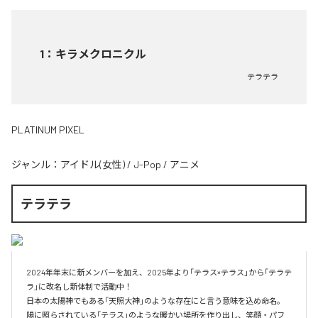
1
：
キラメクロニクル
テラテラ
PLATINUM PIXEL
ジャンル：
アイドル(女性)
/
J-Pop
/
アニメ
テラテラ
2024年年末に新メンバーを加え、2025年より「テラス×テラス」から「テラテ
ラ」に改名し新体制で活動中！

日本の太陽神でもある「天照大神」のような存在にと言う意味を込め命名。

陽に照らされている「テラス」のような暖かい場所を作り出し、笑顔・パフ