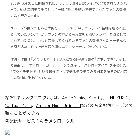
2026年3月30日に開催されたテラテラ５周年記念ライブで発表されたナンバ
ーで、約５年間テラテラと共に一緒に想いを紡いで来てくれたファンの皆様
に送る至高の名曲。

グループの由来でもある太陽をモチーフに、今までファンの皆様を明るく照
らしていたメンバーが、ファンの方からも元気をもらいメンバーを照らして
くれていたのは。いつも応援してくれているファンの皆様だったーーそんな
感謝を込めて作り上げた涙必須のエモーショナルポップソング。

作詞・作曲は『恋のレモネード』以来となるM-AG代表の『クボナオキ』、そし
て編曲は、「アイロニーガール」、「シラユキ」、「ストロボアイズ」を手掛けた
『フクイチモトキ』という最強タッグで送るテラテラの５周年を語るのに相応
しい楽曲に仕上がっている。
なお「
キラメクロニクル
」は、
Apple Music
、
Spotify
、
LINE MUSIC
、
YouTube Music
、
Amazon Music Unlimited
などの音楽配信サービスで
聴くことができる。
各配信サービス：
キラメクロニクル