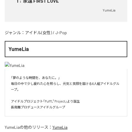
1
：
永遠 FIRST LOVE
YumeLia
ジャンル：
アイドル(女性)
/
J-Pop
YumeLia
「夢のような時間を、あなたに。」

毎日の中で少し疲れた心を照らし、元気と笑顔を届ける6人組アイドルグル
ープ。

アイドルプロジェクト「Puff'L³ Project」より誕生

長南舞プロデュースアイドルグループ
YumeLia
の他のリリース：
YumeLia