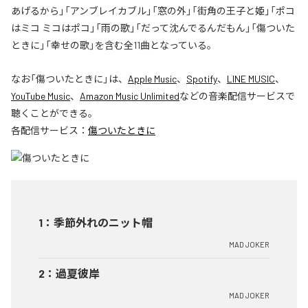
あげるから」「アンブレイカブル」「窓の外」「街角の王子と姫」「ポコ
はミコ ミコはポコ」「雨の歌」「だって沈んでるんだもん」「傷ついた
ときに」「幸せの歌」を含む全11曲となっている。
なお「
傷ついたときに
」は、
Apple Music
、
Spotify
、
LINE MUSIC
、
YouTube Music
、
Amazon Music Unlimited
などの音楽配信サービスで
聴くことができる。
各配信サービス：
傷ついたときに
1
：
季節外れのニット帽
MAD JOKER
2
：
過夏彼岸
MAD JOKER