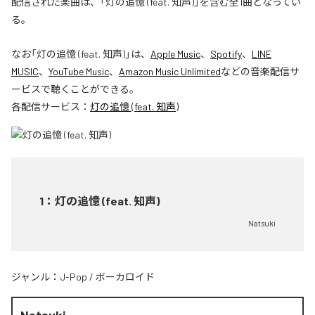
配信された楽曲は、「灯の追憶 (feat. 知声)」を含む全1曲となってい
る。
なお「
灯の追憶 (feat. 知声)
」は、
Apple Music
、
Spotify
、
LINE
MUSIC
、
YouTube Music
、
Amazon Music Unlimited
などの音楽配信サ
ービスで聴くことができる。
各配信サービス：
灯の追憶 (feat. 知声)
1
：
灯の追憶 (feat. 知声)
Natsuki
ジャンル：
J-Pop
/
ボーカロイド