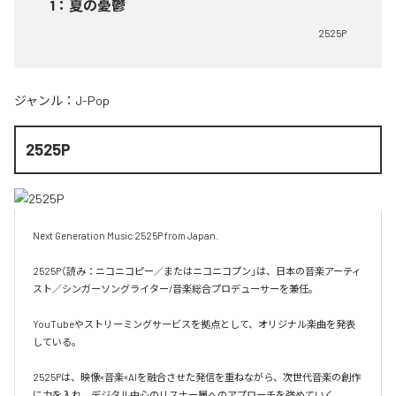
1
：
夏の憂鬱
2525P
ジャンル：
J-Pop
2525P
Next Generation Music 2525P from Japan.

2525P（読み：ニコニコピー／またはニコニコプン」は、日本の音楽アーティ
スト／シンガーソングライター/音楽総合プロデューサーを兼任。

YouTubeやストリーミングサービスを拠点として、オリジナル楽曲を発表
している。

2525Pは、映像×音楽×AIを融合させた発信を重ねながら、次世代音楽の創作
に力を入れ、デジタル中心のリスナー層へのアプローチを強めていく。
