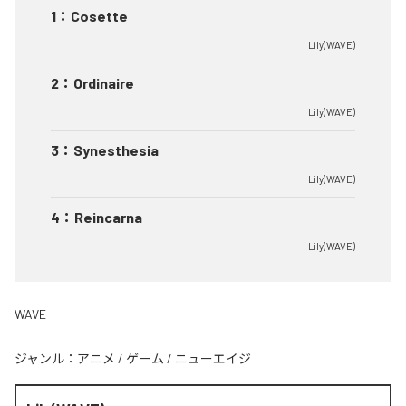
1
：
Cosette
Lily(WAVE)
2
：
Ordinaire
Lily(WAVE)
3
：
Synesthesia
Lily(WAVE)
4
：
Reincarna
Lily(WAVE)
WAVE
ジャンル：
アニメ
/
ゲーム
/
ニューエイジ