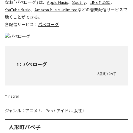
なお「
パぺローグ
」は、
Apple Music
、
Spotify
、
LINE MUSIC
、
YouTube Music
、
Amazon Music Unlimited
などの音楽配信サービスで
聴くことができる。
各配信サービス：
パぺローグ
1
：
パぺローグ
人形町パぺ子
Minstrel
ジャンル：
アニメ
/
J-Pop
/
アイドル(女性)
人形町パぺ子