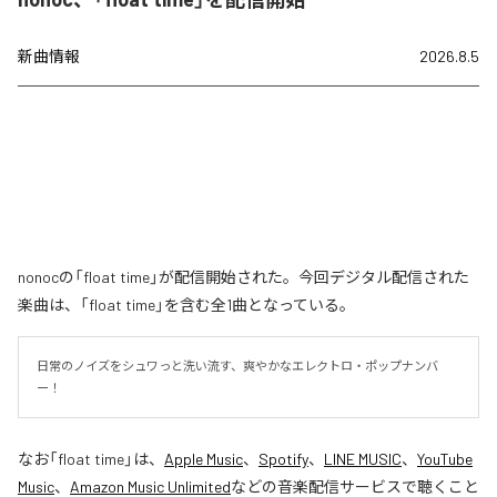
新曲情報
2026.8.5
nonocの「float time」が配信開始された。今回デジタル配信された
楽曲は、「float time」を含む全1曲となっている。
日常のノイズをシュワっと洗い流す、爽やかなエレクトロ・ポップナンバ
ー！
なお「
float time
」は、
Apple Music
、
Spotify
、
LINE MUSIC
、
YouTube
Music
、
Amazon Music Unlimited
などの音楽配信サービスで聴くこと