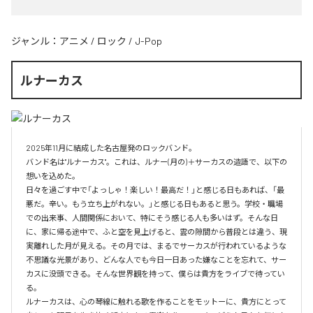
ジャンル：
アニメ
/
ロック
/
J-Pop
ルナーカス
2025年11月に結成した名古屋発のロックバンド。

バンド名は"ルナーカス"。これは、ルナー(月の)＋サーカスの造語で、以下の
想いを込めた。

日々を過ごす中で「よっしゃ！楽しい！最高だ！」と感じる日もあれば、「最
悪だ。辛い。もう立ち上がれない。」と感じる日もあると思う。学校・職場
での出来事、人間関係において、特にそう感じる人も多いはず。そんな日
に、家に帰る途中で、ふと空を見上げると、雲の隙間から普段とは違う、現
実離れした月が見える。その月では、まるでサーカスが行われているような
不思議な光景があり、どんな人でも今日一日あった嫌なことを忘れて、サー
カスに没頭できる。そんな世界観を持って、僕らは貴方をライブで待ってい
る。

ルナーカスは、心の琴線に触れる歌を作ることをモットーに、貴方にとって