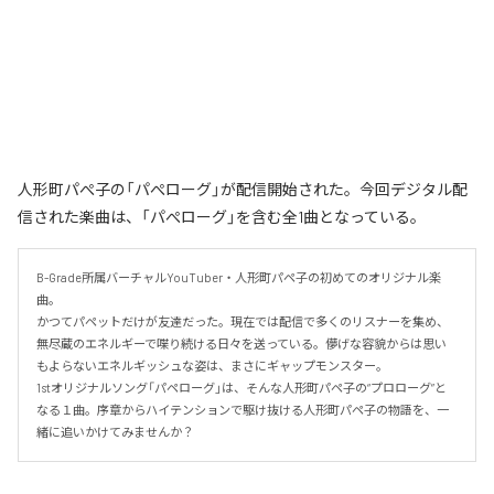
人形町パぺ子の「パぺローグ」が配信開始された。今回デジタル配
信された楽曲は、「パぺローグ」を含む全1曲となっている。
B-Grade所属バーチャルYouTuber・人形町パペ子の初めてのオリジナル楽
曲。

かつてパペットだけが友達だった。現在では配信で多くのリスナーを集め、
無尽蔵のエネルギーで喋り続ける日々を送っている。儚げな容貌からは思い
もよらないエネルギッシュな姿は、まさにギャップモンスター。

1stオリジナルソング「パペローグ」は、そんな人形町パペ子の“プロローグ”と
なる１曲。序章からハイテンションで駆け抜ける人形町パペ子の物語を、一
緒に追いかけてみませんか？