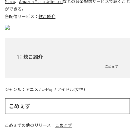
Music
、
Amazon Music Unlimited
などの音楽配信サービスで聴くこと
ができる。
各配信サービス：
炊こ紹介
1
：
炊こ紹介
こめぇず
ジャンル：
アニメ
/
J-Pop
/
アイドル(女性)
こめぇず
こめぇず
の他のリリース：
こめぇず