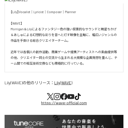
【Lily】Vocalist｜Lyricist｜Composer｜Planner

【WAVE】

Morrigan＆Lilyによるファンタジー色の強い叙景的なサウンドと暁星ちかげ
＆あしゅによる幻想的な彩りを音へと灯す映像を主軸に、幅広いジャンルの
作品を手掛ける総合クリエイターチーム。

近年では各個人の創作活動、商業ゲームや提携アーティストへの楽曲提供等
の他、クリエイター同士の交流から生まれる大規模な企画発想を重んじ、チ
ーム間での相互技術交換なども積極的に行っている。
Lily(WAVE)
の他のリリース：
Lily(WAVE)
https://wave-official.com