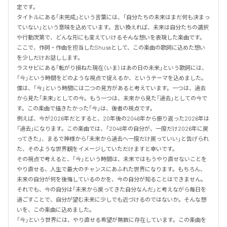
定です。

タイトルにある「未完成」という言葉には、「自分たちの未来はまだ何も決まっ
ていない」という意味を込めています。言い換えれば、未来は自分たちの選択
や行動次第で、どんな形にも変えていける――そんな想いを表現した楽曲です。

ここで、作詞・作曲を担当したShusaとして、この楽曲の歌詞に込めた想い
を少しだけお話しします。

ラスサビにある「転がり損ねた現在（いま）はあの日の未来」という歌詞には、
「今」という時間をどのような視点で捉えるか、というテーマを込めました。
僕は、「今」という時間には二つの見方があると考えています。一つは、過去
から見た「未来」としての今。もう一つは、未来から見た「過去」としての今で
す。この楽曲で描きたかった「今」は、後者の視点です。

例えば、今が2026年だとすると、20年後の2046年から振り返った2026年は
「過去」になります。この楽曲では、「2046年の自分が、一度だけ2026年に戻
ってきた」、まるで神様から「未来から過去へ一度だけ戻っていい」と告げられ
た、そのような世界観をイメージしていただけますと幸いです。

その視点で考えると、「今」という時間は、未来ではもうやり直せないことを
やり直せる、人生で最大のチャンスにあふれた世界になります。もちろん、
未来の自分が何を後悔しているのかを、今の自分が知ることはできません。
それでも、今の自分は「未来から戻ってきた自分なんだ」と考えながら毎日を
過ごすことで、自分が望む未来に少しでも近づけるのではないか。そんな想
いを、この楽曲に込めました。

「今」という世界には、やり直せる希望が無数に存在しています。この楽曲を