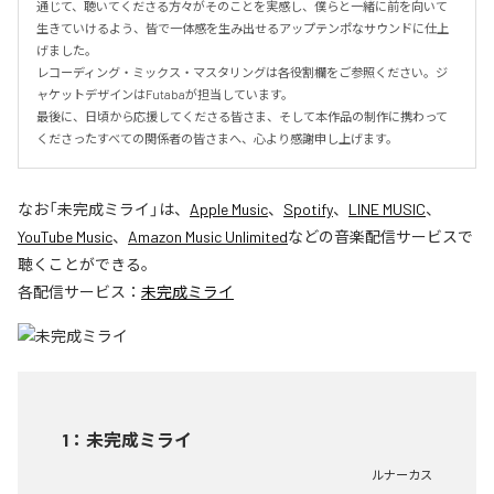
通じて、聴いてくださる方々がそのことを実感し、僕らと一緒に前を向いて
生きていけるよう、皆で一体感を生み出せるアップテンポなサウンドに仕上
げました。

レコーディング・ミックス・マスタリングは各役割欄をご参照ください。ジ
ャケットデザインはFutabaが担当しています。

最後に、日頃から応援してくださる皆さま、そして本作品の制作に携わって
くださったすべての関係者の皆さまへ、心より感謝申し上げます。
なお「
未完成ミライ
」は、
Apple Music
、
Spotify
、
LINE MUSIC
、
YouTube Music
、
Amazon Music Unlimited
などの音楽配信サービスで
聴くことができる。
各配信サービス：
未完成ミライ
1
：
未完成ミライ
ルナーカス