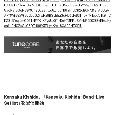
OTI0NTkAAadz1a7zGSExFn7BUUH9ZGNJJ0VzcDpMV2pHUZy-HJVJr
5aoRar6OgPS9MQT9Q_aem_d8_Tc6M9lrrhtdCR2qB0HA&e=AUDgA
APMWjj8ZWtG_sDCGZtwPz8BSshhaGsHL6sFdOIMrpxf1-1ep7_llk9mC
KZ8tB1euj_mOO3THFYKkKFyuUz011-DeHT3FPbSYmbPGDC88vEIAaKy
caM1DMGZsSuO5Q7zi09V3FLykz2A-8CAF0MEQFIU
Kensaku Kishida、「Kensaku Kishida -Band-Live
Setlist」を配信開始