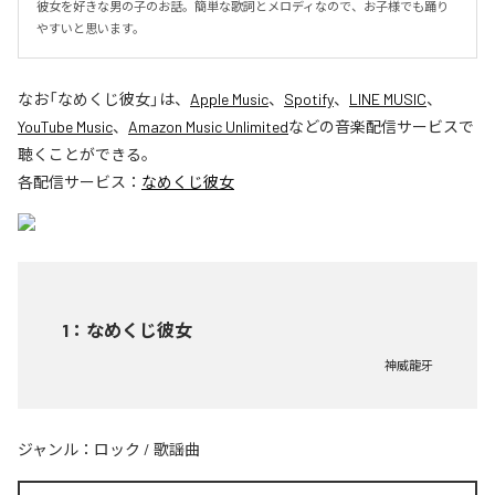
彼女を好きな男の子のお話。簡単な歌詞とメロディなので、お子様でも踊り
やすいと思います。
なお「
なめくじ彼女
」は、
Apple Music
、
Spotify
、
LINE MUSIC
、
YouTube Music
、
Amazon Music Unlimited
などの音楽配信サービスで
聴くことができる。
各配信サービス：
なめくじ彼女
1
：
なめくじ彼女
神威龍牙
ジャンル：
ロック
/
歌謡曲