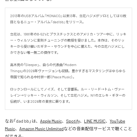
2013年のUSBアルバム『MONACO』以来13年、立花ハジメがソロとしては10枚
目となるニュー・アルバム『dad bb』をリリース。

立花は、1981年のB-52'sとプラスチックスとのアメリカ・ツアー中に、リッキ
ー・ウィルソンに変則チューニングの教授を受けました。本作は、そのリッ
キーから受け継いだギター・サウンドを中心に据えた、今の立花ハジメにし
かできない唯一無二の傑作です。

高木完の「Sleeper」、自らの代表曲「Modern

Things」の2026年ヴァージョンも収録。豊かすぎるマスタリングはゆらゆら
帝国で知られる中村宗一郎（Peace Music）。

ロックンロールにしてノイズ、そして音響系。ルー・リード→トム・ヴァー
レイン→リッキー・ウィルソン、そして立花ハジメ。NYのエレキ・ギターの
伝統が、いま2026年の東京に蘇ります。
なお「
dad bb
」は、
Apple Music
、
Spotify
、
LINE MUSIC
、
YouTube
Music
、
Amazon Music Unlimited
などの音楽配信サービスで聴くこと
ができる。