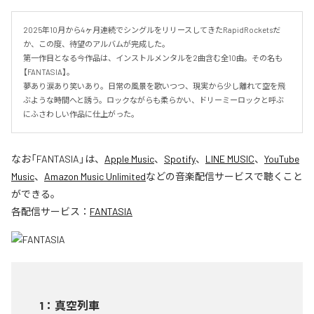
2025年10月から4ヶ月連続でシングルをリリースしてきたRapidRocketsだ
か、この度、待望のアルバムが完成した。

第一作目となる今作品は、インストルメンタルを2曲含む全10曲。その名も
【FANTASIA】。

夢あり涙あり笑いあり。日常の風景を歌いつつ、現実から少し離れて空を飛
ぶような時間へと誘う。ロックながらも柔らかい、ドリーミーロックと呼ぶ
にふさわしい作品に仕上がった。
なお「
FANTASIA
」は、
Apple Music
、
Spotify
、
LINE MUSIC
、
YouTube
Music
、
Amazon Music Unlimited
などの音楽配信サービスで聴くこと
ができる。
各配信サービス：
FANTASIA
1
：
真空列車