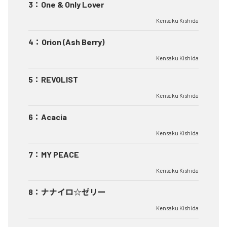
3
：
One & Only Lover
Kensaku Kishida
4
：
Orion (Ash Berry)
Kensaku Kishida
5
：
REVOLIST
Kensaku Kishida
6
：
Acacia
Kensaku Kishida
7
：
MY PEACE
Kensaku Kishida
8
：
ナナイロ☆ゼリー
Kensaku Kishida