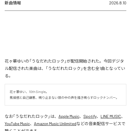
新曲情報
2026.8.10
花ヶ華ゆいの「うなだれたロック」が配信開始された。今回デジタ
ル配信された楽曲は、「うなだれたロック」を含む全1曲となってい
る。
花ヶ華ゆい、10th Single。

焦燥感と自己嫌悪、鳴り止まない頭の中の声を掻き鳴らすロックナンバー。
なお「
うなだれたロック
」は、
Apple Music
、
Spotify
、
LINE MUSIC
、
YouTube Music
、
Amazon Music Unlimited
などの音楽配信サービスで
聴くことができる。