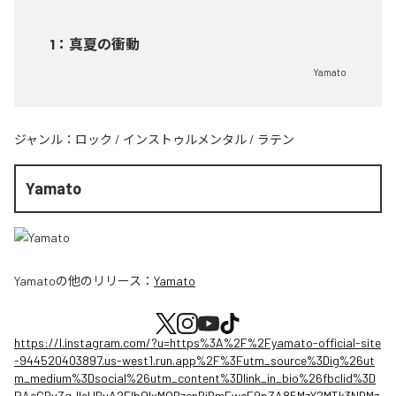
1
：
真夏の衝動
Yamato
ジャンル：
ロック
/
インストゥルメンタル
/
ラテン
Yamato
Yamato
の他のリリース：
Yamato
https://l.instagram.com/?u=https%3A%2F%2Fyamato-official-site
-944520403897.us-west1.run.app%2F%3Futm_source%3Dig%26ut
m_medium%3Dsocial%26utm_content%3Dlink_in_bio%26fbclid%3D
PAcGRvZgJleHRuA2FlbQIxMQBzcnRjBmFwcF9pZA85MzY2MTk3NDMz