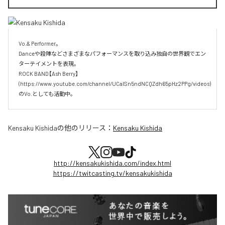
Vo.& Performer。

Danceや殺陣などさまざまなパフォーマンスを取り込み独自の世界観でエン
ターテイメントを表現。

ROCK BAND【Ash Berry】

(https://www.youtube.com/channel/UCaISn5ndNCQZdh65pHz2PPg/videos)
のVo.としても活動中。
Kensaku Kishida
の他のリリース：
Kensaku Kishida
http://kensakukishida.com/index.html
https://twitcasting.tv/kensakukishida