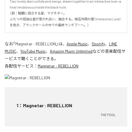
Two lonely stars collide and merge, drawn together in an interactive love—a 
final rendezvous inside the black hole.

（訳：暗闇に孤立する星、マグネター。

ふたつの孤独な星が惹かれ合い、融合する。相互作用の愛（Interactive Love）
を抱き、ブラックホールの中での最終ランデブーへ。）
なお「
Magnetar : REBELLION
」は、
Apple Music
、
Spotify
、
LINE
MUSIC
、
YouTube Music
、
Amazon Music Unlimited
などの音楽配信サ
ービスで聴くことができる。
各配信サービス：
Magnetar : REBELLION
1
：
Magnetar : REBELLION
THE FOOL