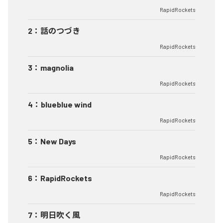
RapidRockets
2
：
話のつづき
RapidRockets
3
：
magnolia
RapidRockets
4
：
blueblue wind
RapidRockets
5
：
New Days
RapidRockets
6
：
RapidRockets
RapidRockets
7
：
明日吹く風