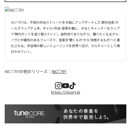
NIC♡RYは、平成の渋谷ストリートを令和にアップデートした“新渋谷系”ガ
ールズラップデュオ。ギャル×渋谷×音楽を軸に、ゆるくキャッチーなラップ
で“時代のノリを塗り替えていく”。自然体でありながら、踊りたくなるグル
ーヴと中毒性のあるフレーズで、音楽を“聴くもの”から“体感するもの”へと進
化させる。渋谷発の新しいミュージックを世界へ広げ、カルチャーとして根
付かせていく。
NIC♡RY
の他のリリース：
NIC♡RY
https://nicory.jp