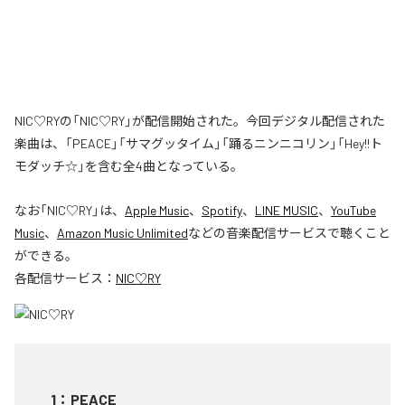
NIC♡RYの「NIC♡RY」が配信開始された。今回デジタル配信された
楽曲は、「PEACE」「サマグッタイム」「踊るニンニコリン」「Hey!!ト
モダッチ☆」を含む全4曲となっている。
なお「
NIC♡RY
」は、
Apple Music
、
Spotify
、
LINE MUSIC
、
YouTube
Music
、
Amazon Music Unlimited
などの音楽配信サービスで聴くこと
ができる。
各配信サービス：
NIC♡RY
1
：
PEACE