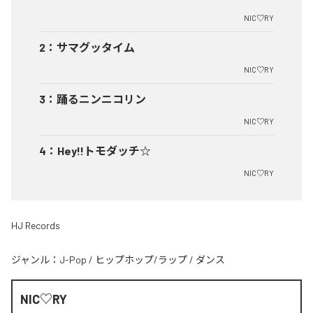
NIC♡RY
2
：
サマグッタイム
NIC♡RY
3
：
踊るニンニコリン
NIC♡RY
4
：
Hey!!トモダッチ☆
NIC♡RY
HJ Records
ジャンル：
J-Pop
/
ヒップホップ/ラップ
/
ダンス
NIC♡RY