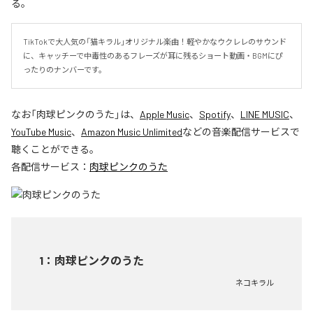
る。
TikTokで大人気の「猫キラル」オリジナル楽曲！軽やかなウクレレのサウンド
に、キャッチーで中毒性のあるフレーズが耳に残るショート動画・BGMにぴ
ったりのナンバーです。
なお「
肉球ピンクのうた
」は、
Apple Music
、
Spotify
、
LINE MUSIC
、
YouTube Music
、
Amazon Music Unlimited
などの音楽配信サービスで
聴くことができる。
各配信サービス：
肉球ピンクのうた
1
：
肉球ピンクのうた
ネコキラル