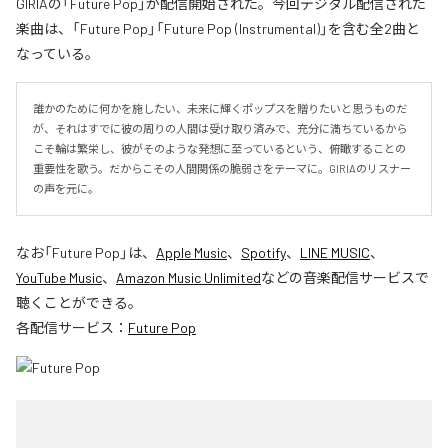
GIRIAの「Future Pop」が配信開始された。今回デジタル配信された
楽曲は、「Future Pop」「Future Pop (Instrumental)」を含む全2曲と
なっている。
誰かのために何かを施したい、未来に輝くポップスを贈りたいと思うものだ
が、それはすでに彼の周りの人間は受け取り済みで、充分に満ちているから
こそ輪は繁栄し、彼がそのような発想に至っているという、俯瞰することの
重要性を歌う。だからこその人間関係の脆弱さをテーマに。GIRIAのリスナー
の声を元に。
なお「
Future Pop
」は、
Apple Music
、
Spotify
、
LINE MUSIC
、
YouTube Music
、
Amazon Music Unlimited
などの音楽配信サービスで
聴くことができる。
各配信サービス：
Future Pop