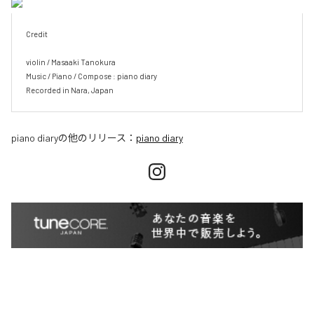
Credit

violin / Masaaki Tanokura

Music / Piano / Compose : piano diary

Recorded in Nara, Japan
piano diary
の他のリリース：
piano diary