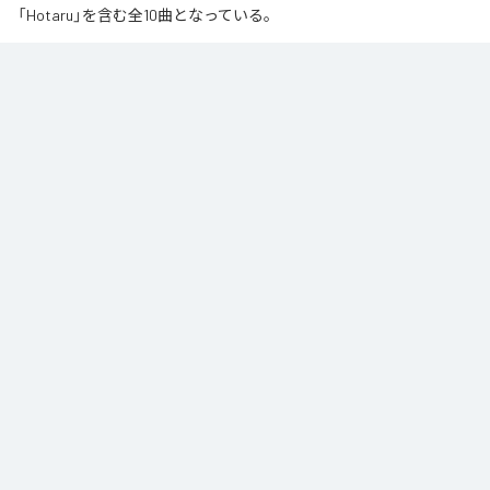
「Hotaru」を含む全10曲となっている。
夏の風と癒しのノスタルギアを

ORANCHAが贈る最新Lofi Beatsアルバム『August』は、「癒し」と「ノスタルジ
ア」をテーマにした、夏に寄り添う1枚です。

朝から始まりゆっくりと夕方へ導き夜風へ

どこか懐かしく、胸が締め付けられるようなメロディと、心地よいローファ
イ・ビート。

窓から吹き抜ける風を感じながら、ゆったりとした時間をお過ごしくださ
い。

読書や作業のお供に、そして寝る前のBGMなどリラックスした時間をお過ご
しください
なお「
Augast
」は、
Apple Music
、
Spotify
、
LINE MUSIC
、
YouTube
Music
、
Amazon Music Unlimited
などの音楽配信サービスで聴くこと
ができる。
各配信サービス：
Augast