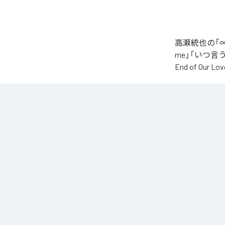
高瀬統也の「∞
me」「いつ言う？」
End of O
なお「
∞
」は、
などの音楽配
各配信サービ
1
：
AI
2
：
Say