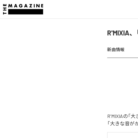
R'MIX
新曲情報
R'MIXI
「大きな音が