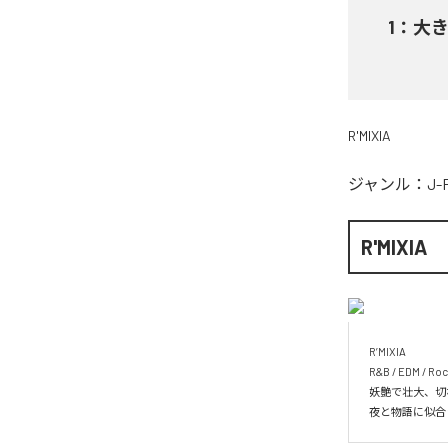
1
：
大
R'MIXIA
ジャンル：
J-
R'MIXIA
R’MIXIA

R&B / EDM / 
妖艶で壮大、切