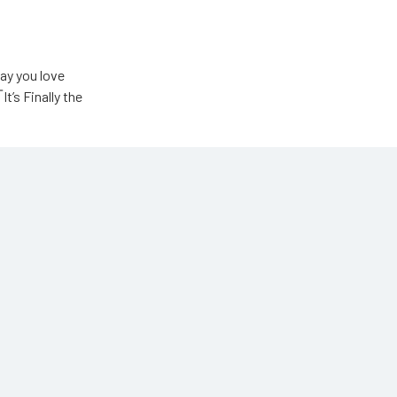
u love
Finally the
ic Unlimited
高瀬統也