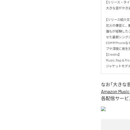
【リリース・タイト
大きな音がかき消す
【リリース紹介文】
花火の爆音と、胸
誰もが経験したこ
せた最新シングル。
EDMやPho
ブや深夜に街を流す
【Credits】

Music, Rap & Pro
ジャケットモデ
なお「
大きな
Amazon Music 
各配信サービ