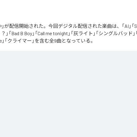
」が配信開始された。今回デジタル配信された楽曲は、「AI」「Say yo
「Bad B Boy」「Call me tonight」「灰ライト」「シングルバッド」「It’s 
ur Love」「クライマー」を含む全9曲となっている。
Apple Music
、
Spotify
、
LINE MUSIC
、
YouTube Music
、
Amazon Mus
信サービスで聴くことができる。
ス：
∞
 you love me