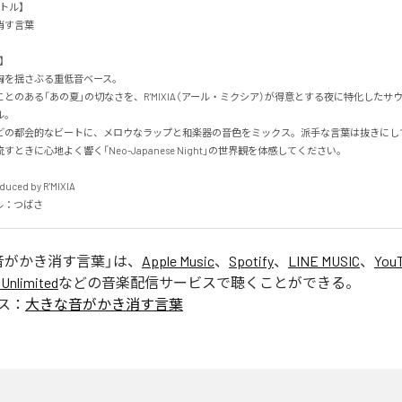
ル】

言葉



を揺さぶる重低音ベース。

とのある「あの夏」の切なさを、R'MIXIA（アール・ミクシア）が得意とする夜に特化したサ


nkなどの都会的なビートに、メロウなラップと和楽器の音色をミックス。派手な言葉は抜きに
ときに心地よく響く「Neo-Japanese Night」の世界観を体感してください。

duced by R'MIXIA

ル：つばさ
音がかき消す言葉
」は、
Apple Music
、
Spotify
、
LINE MUSIC
、
YouT
Unlimited
などの音楽配信サービスで聴くことができる。
ス：
大きな音がかき消す言葉