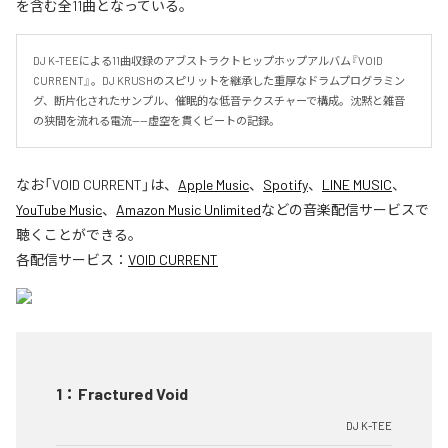
を含む全11曲となっている。
DJ K-TEEによる11曲収録のアブストラクトヒップホップアルバム『VOID 
CURRENT』。DJ KRUSHのスピリットを継承した重厚なドラムプログラミン
グ、断片化されたサンプル、催眠的な低音テクスチャーで構成。沈黙と雑音
の狭間を流れる電流——虚空を貫くビートの記録。
なお「
VOID CURRENT
」は、
Apple Music
、
Spotify
、
LINE MUSIC
、
YouTube Music
、
Amazon Music Unlimited
などの音楽配信サービスで
聴くことができる。
各配信サービス：
VOID CURRENT
1
：
Fractured Void
DJ K-TEE