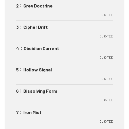
2
：
Grey Doctrine
DJ K-TEE
3
：
Cipher Drift
DJ K-TEE
4
：
Obsidian Current
DJ K-TEE
5
：
Hollow Signal
DJ K-TEE
6
：
Dissolving Form
DJ K-TEE
7
：
Iron Mist
DJ K-TEE