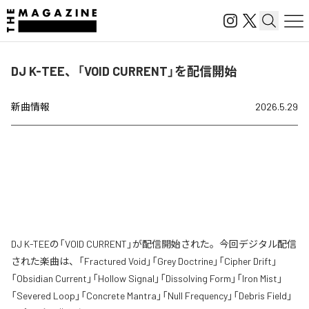
DJ K-TEE、「VOID CURRENT」を配信開始
新曲情報
2026.5.29
DJ K-TEEの「VOID CURRENT」が配信開始された。今回デジタル配信
された楽曲は、「Fractured Void」「Grey Doctrine」「Cipher Drift」
「Obsidian Current」「Hollow Signal」「Dissolving Form」「Iron Mist」
「Severed Loop」「Concrete Mantra」「Null Frequency」「Debris Field」