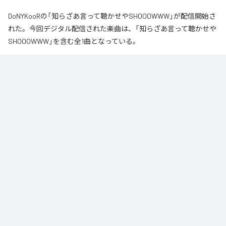
DoNYKooRの「知らざあ言って聴かせやSHOOOWWW」が配信開始さ
れた。今回デジタル配信された楽曲は、「知らざあ言って聴かせや
SHOOOWWW」を含む全1曲となっている。
なお「
知らざあ言って聴かせやSHOOOWWW
」は、
Apple Music
、
Spotify
、
LINE MUSIC
、
YouTube Music
、
Amazon Music Unlimited
など
の音楽配信サービスで聴くことができる。
各配信サービス：
知らざあ言って聴かせやSHOOOWWW
1
：
知らざあ言って聴かせやSHOOOWWW
DoNYKooR
ACIDBOYSCLUB