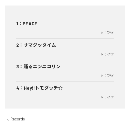
1
：
PEACE
NIC♡RY
2
：
サマグッタイム
NIC♡RY
3
：
踊るニンニコリン
NIC♡RY
4
：
Hey!!トモダッチ☆
NIC♡RY
HJ Records