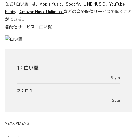
なお「
白い翼
」は、
Apple Music
、
Spotify
、
LINE MUSIC
、
YouTube
Music
、
Amazon Music Unlimited
などの音楽配信サービスで聴くこと
ができる。
各配信サービス：
白い翼
1
：
白い翼
RayLa
2
：
F-1
RayLa
VEXX VIXENS