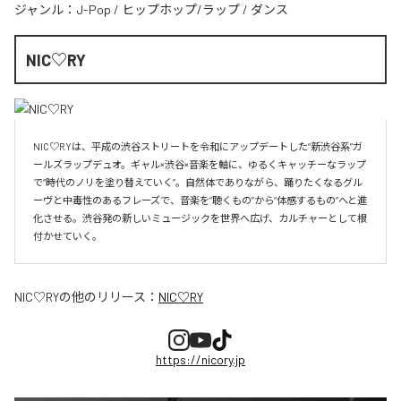
ジャンル：
J-Pop
/
ヒップホップ/ラップ
/
ダンス
NIC♡RY
NIC♡RYは、平成の渋谷ストリートを令和にアップデートした“新渋谷系”ガ
ールズラップデュオ。ギャル×渋谷×音楽を軸に、ゆるくキャッチーなラップ
で“時代のノリを塗り替えていく”。自然体でありながら、踊りたくなるグル
ーヴと中毒性のあるフレーズで、音楽を“聴くもの”から“体感するもの”へと進
化させる。渋谷発の新しいミュージックを世界へ広げ、カルチャーとして根
付かせていく。
NIC♡RY
の他のリリース：
NIC♡RY
https://nicory.jp