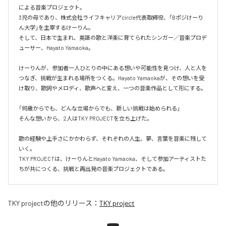
による音楽プロジェクト。

3児の母であり、株式会社ライフキャリアcircle代表取締役、「Bポジけーり
ん大学」を主宰するけーりん。

そして、日本で生まれ、英語の歌と洋楽に育てられたシンガー／音楽プロデ
ューサー、Hayato Yamaoka。

けーりんが、参加者一人ひとりの中にある想いや可能性を見つけ、人と人を
つなぎ、挑戦が生まれる場所をつくる。Hayato Yamaokaが、その想いを受
け取り、歌詞やメロディ、歌声へと変え、一つの音楽作品として形にする。

「何歳からでも、どんな立場からでも、新しい挑戦は始められる」

そんな想いから、2人はTKY PROJECTを立ち上げた。

歌の経験や上手さにかかわらず、それぞれの人生、夢、言葉を音楽に残して
いく。

TKY PROJECTは、けーりんとHayato Yamaoka、そして参加アーティストた
ちが共につくる、挑戦と再出発の音楽プロジェクトである。
TKY project
の他のリリース：
TKY project