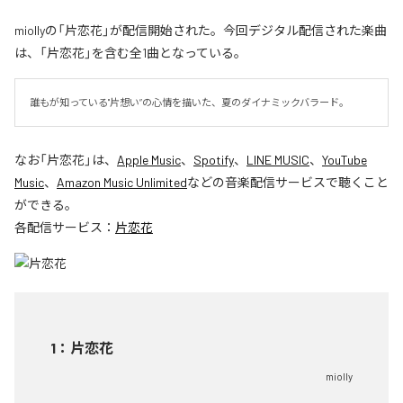
miollyの「片恋花」が配信開始された。今回デジタル配信された楽曲
は、「片恋花」を含む全1曲となっている。
誰もが知っている"片想い”の心情を描いた、夏のダイナミックバラード。
なお「
片恋花
」は、
Apple Music
、
Spotify
、
LINE MUSIC
、
YouTube
Music
、
Amazon Music Unlimited
などの音楽配信サービスで聴くこと
ができる。
各配信サービス：
片恋花
1
：
片恋花
miolly