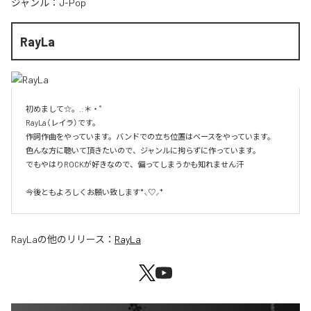
ジャンル：
J-Pop
RayLa
初めまして☆。.:＊・゜

RayLa（レイラ）です。

作詞作曲をやっています。バンドでの立ち位置はベースをやっています。

色んな方に聴いて頂きたいので、ジャンルに拘らずに作っています。

でもやはりROCKが好きなので、偏ってしまうかも知れません汗

今後ともよろしくお願い致します*⸜♡⸝*
RayLa
の他のリリース：
RayLa