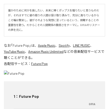
誰かのために何かを施したい、未来に輝くポップスを贈りたいと思うものだ
が、それはすでに彼の周りの人間は受け取り済みで、充分に満ちているから
こそ輪は繁栄し、彼がそのような発想に至っているという、俯瞰することの
重要性を歌う。だからこその人間関係の脆弱さをテーマに。GIRIAのリスナー
の声を元に。
なお「
Future Pop
」は、
Apple Music
、
Spotify
、
LINE MUSIC
、
YouTube Music
、
Amazon Music Unlimited
などの音楽配信サービスで
聴くことができる。
各配信サービス：
Future Pop
1
：
Future Pop
GIRIA