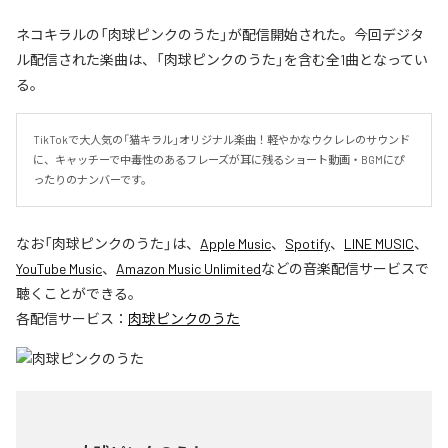
ネコキラルの「肉球ピンクのうた」が配信開始された。今回デジタ
ル配信された楽曲は、「肉球ピンクのうた」を含む全1曲となってい
る。
TikTokで大人気の「猫キラル」オリジナル楽曲！軽やかなウクレレのサウンド
に、キャッチーで中毒性のあるフレーズが耳に残るショート動画・BGMにぴ
ったりのナンバーです。
なお「
肉球ピンクのうた
」は、
Apple Music
、
Spotify
、
LINE MUSIC
、
YouTube Music
、
Amazon Music Unlimited
などの音楽配信サービスで
聴くことができる。
各配信サービス：
肉球ピンクのうた