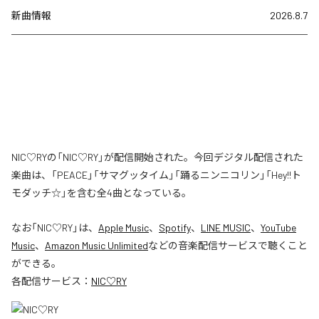
新曲情報
2026.8.7
NIC♡RYの「NIC♡RY」が配信開始された。今回デジタル配信された
楽曲は、「PEACE」「サマグッタイム」「踊るニンニコリン」「Hey!!ト
モダッチ☆」を含む全4曲となっている。
なお「
NIC♡RY
」は、
Apple Music
、
Spotify
、
LINE MUSIC
、
YouTube
Music
、
Amazon Music Unlimited
などの音楽配信サービスで聴くこと
ができる。
各配信サービス：
NIC♡RY