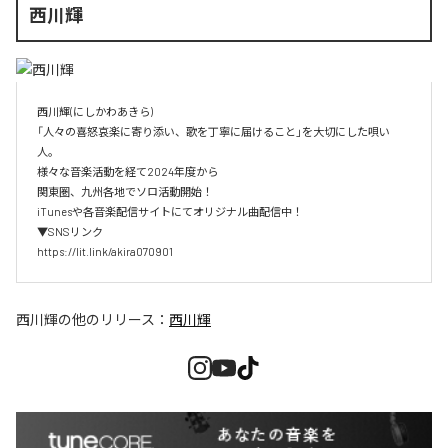
西川輝
西川輝(にしかわあきら)

「人々の喜怒哀楽に寄り添い、歌を丁寧に届けること」を大切にした唄い
人。

様々な音楽活動を経て2024年度から

関東圏、九州各地でソロ活動開始！

iTunesや各音楽配信サイトにてオリジナル曲配信中！

▼SNSリンク

https://lit.link/akira070901
西川輝
の他のリリース：
西川輝