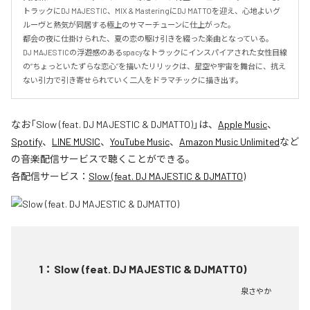
トラックにDJ MAJESTIC、MIX & MasteringにDJ MATTOを迎え、心地よいグ
ルーヴと熱気が同居する極上のサマーチューンに仕上がった。

都会の夜に仕掛けられた、夏の恋の駆け引きを綴った楽曲となっている。

DJ MAJESTICの浮遊感のあるspacyなトラックにインスパイアされた女性目線
の“ちょっといたずらな恋心”を描いたリリックは、星空や宇宙を舞台に、抗え
ない引力で引き寄せられていく二人をドラマチックに描き出す。
なお「
Slow (feat. DJ MAJESTIC & DJMATTO)
」は、
Apple Music
、
Spotify
、
LINE MUSIC
、
YouTube Music
、
Amazon Music Unlimited
など
の音楽配信サービスで聴くことができる。
各配信サービス：
Slow (feat. DJ MAJESTIC & DJMATTO)
1
：
Slow (feat. DJ MAJESTIC & DJMATTO)
泉さやか