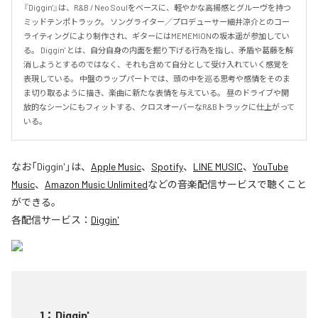
『Diggin'』は、R&B / Neo Soulをベースに、軽やかな高揚感とグルーヴを持つ
ミッドテンポトラック。 ソングライター／プロデューサー細井涼介とのコー
ライティングにより制作され、ギターにはMEMEMIONの坂本遥が参加してい
る。 Diggin' とは、自分自身の内面を掘り下げる行為を指し、矛盾や葛藤を解
消しようとするのではなく、それも含めて自分として受け入れていく感覚を
表現している。 中盤のラップパートでは、頭の中を巡る思考や感情をそのま
ま切り取るように描き、楽曲に新たな表情を与えている。 昼のドライブや開
放的なシーンにもフィットする、クロスオーバーなR&Bトラックに仕上がって
いる。
なお「
Diggin'
」は、
Apple Music
、
Spotify
、
LINE MUSIC
、
YouTube
Music
、
Amazon Music Unlimited
などの音楽配信サービスで聴くこと
ができる。
各配信サービス：
Diggin'
1
：
Diggin'