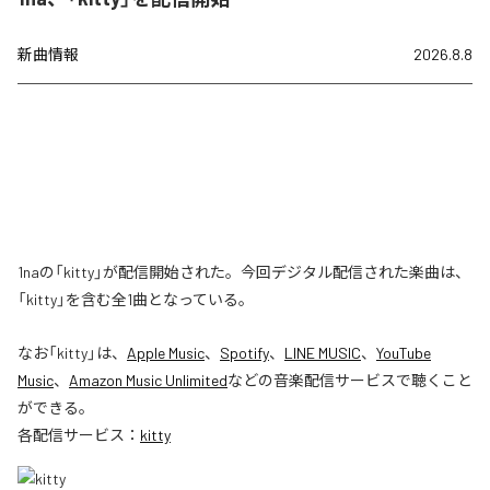
新曲情報
2026.8.8
1naの「kitty」が配信開始された。今回デジタル配信された楽曲は、
「kitty」を含む全1曲となっている。
なお「
kitty
」は、
Apple Music
、
Spotify
、
LINE MUSIC
、
YouTube
Music
、
Amazon Music Unlimited
などの音楽配信サービスで聴くこと
ができる。
各配信サービス：
kitty