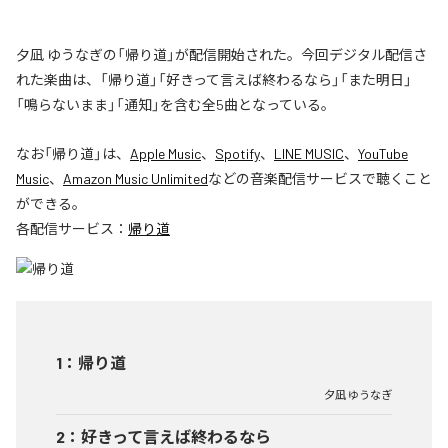
夕凪 ゆうなぎの「帰り道」が配信開始された。今回デジタル配信さ
れた楽曲は、「帰り道」「好きって言えば終わるなら」「また明日」
「鳴らないまま」「通知」を含む全5曲となっている。
なお「
帰り道
」は、
Apple Music
、
Spotify
、
LINE MUSIC
、
YouTube
Music
、
Amazon Music Unlimited
などの音楽配信サービスで聴くこと
ができる。
各配信サービス：
帰り道
1
：
帰り道
夕凪 ゆうなぎ
2
：
好きって言えば終わるなら