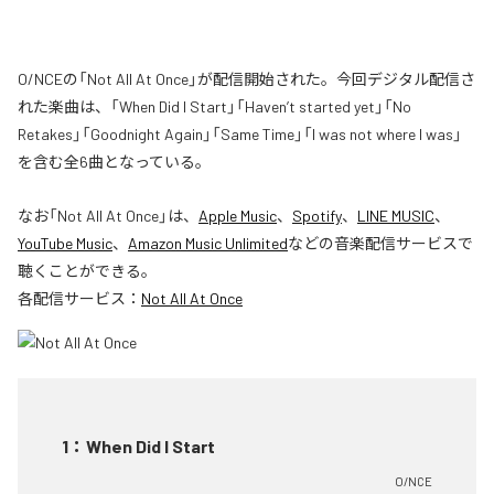
O/NCEの「Not All At Once」が配信開始された。今回デジタル配信さ
れた楽曲は、「When Did I Start」「Haven’t started yet」「No
Retakes」「Goodnight Again」「Same Time」「I was not where I was」
を含む全6曲となっている。
なお「
Not All At Once
」は、
Apple Music
、
Spotify
、
LINE MUSIC
、
YouTube Music
、
Amazon Music Unlimited
などの音楽配信サービスで
聴くことができる。
各配信サービス：
Not All At Once
1
：
When Did I Start
O/NCE