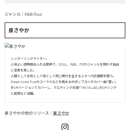
ジャンル：
R&B/Soul
泉さやか
シンガーソングライター。

心地よい透明感あふれる歌声で、SOUL、R&B、POPSジャンルを問わず自由
に音楽を楽しむ。

人間として女性として母として同じ時代を生きる人々への応援歌を歌う。

Dream Come Trueのコーラスなどを務める中沢ノブヨシのカバー曲「誓い」
をCMバージョンでカバーし、ウエディング式場「THE VILLAS」のCMソング
に起用など活躍。
泉さやか
の他のリリース：
泉さやか