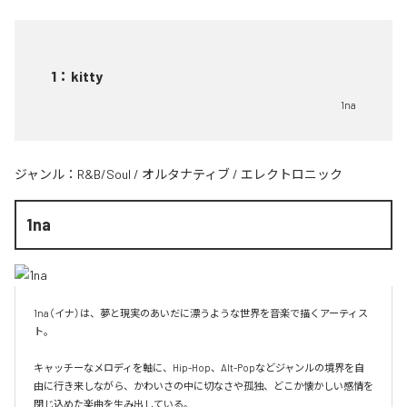
1
：
kitty
1na
ジャンル：
R&B/Soul
/
オルタナティブ
/
エレクトロニック
1na
1na（イナ）は、夢と現実のあいだに漂うような世界を音楽で描くアーティス
ト。

キャッチーなメロディを軸に、Hip-Hop、Alt-Popなどジャンルの境界を自
由に行き来しながら、かわいさの中に切なさや孤独、どこか懐かしい感情を
閉じ込めた楽曲を生み出している。
