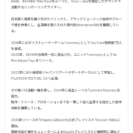
Aléは、90s R&B / Neo-Soulをルーツに、Soul・Jazzを融合したサウンドで
活動するシンガーソングライター。

日本語と英語を織り交ぜたリリックと、ブラックミュージック由来のグルー
ヴ感を特徴とし、生演奏を取り入れた現代的Alternative R&Bを展開してい
る。

2019年にはボイストレーナーチーム「connect」としてYouTube登録者7万人
を達成。

2020年、DEENの池森秀一氏に見出され、ユニット「connect」として1st 
Mini Album『Ivy』をリリース。

2022年には小袋成彬ジャパンツアーへサポートボーカルとして参加し、
FUJI ROCK FESTIVAL ’22へ出演。

その後ソロ活動へ軸を移し、2024年に自主レーベル「connect Records」を
設立。

制作・リリース・プロモーションまでを一貫して自ら主導する独立した制作
体制を構築している。

2025年リリースの「Chapter」はSpotify公式プレイリスト「Groovin’ R&B」に
選出。

複数作品が海外キュレーターによるSpotifyプレイリストに継続的に選出さ