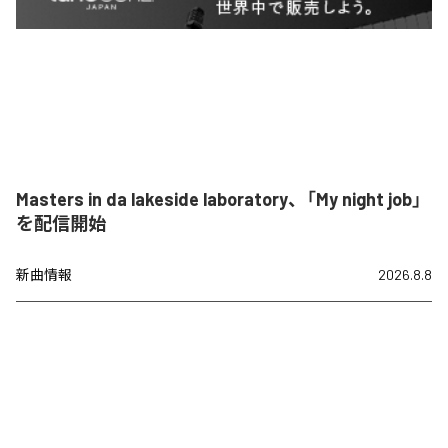
Masters in da lakeside laboratory、「My night job」
を配信開始
新曲情報
2026.8.8