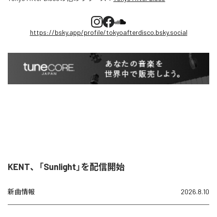
https://bsky.app/profile/tokyoafterdisco.bsky.social
KENT、「Sunlight」を配信開始
新曲情報
2026.8.10