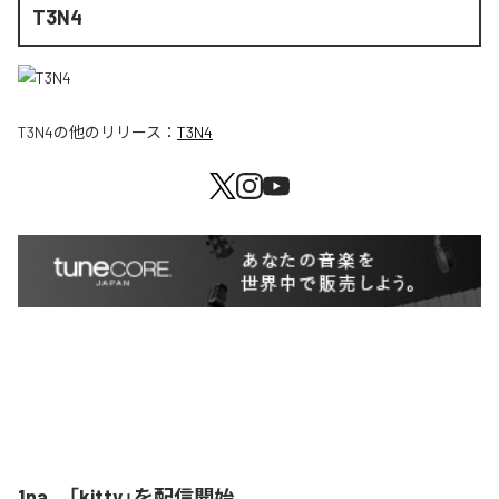
T3N4
T3N4
の他のリリース：
T3N4
1na、「kitty」を配信開始