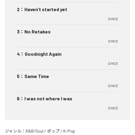
2
：
Haven’t started yet
O/NCE
3
：
No Retakes
O/NCE
4
：
Goodnight Again
O/NCE
5
：
Same Time
O/NCE
6
：
I was not where I was
O/NCE
ジャンル：
R&B/Soul
/
ポップ
/
K-Pop