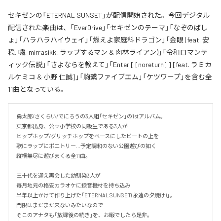
セキゼンの「ETERNAL SUNSET」が配信開始された。今回デジタル
配信された楽曲は、「EverDrive」「セキゼンのテーマ」「なぞのばし
ょ」「ハラハラハイウェイ」「燃えよ家庭科ドラゴン」「金眼 (feat. 安
穏, 嘯, mirrasikk, ラップするマン & 肉林ライアン)」「令和ロマンテ
ィック伝説」「さよならを教えて」「Enter [ [noreturn] ] [feat. ラミカ
ルケミコ & 小野 仁誠]」「駒繋ファイブエム」「ケツワープ」を含む全
11曲となっている。
勇太郎/さくらい/でにろうの3人組「セキゼン」の1stアルバム。

東京都出身、公立小学校の同級生である3人が

ヒップホップ/グリッチホップをベースにしたビートの上を

歌にラップにポエトリー…予定調和のない公園遊びの如く

縦横無尽に遊びまくる全11曲。

三十代を迎え再会した幼馴染3人が

毎月地元の格安カラオケに録音機材を持ち込み

半年以上かけて作り上げた「ETERNAL SUNSET(永遠の夕焼け)」。

門限はまだまだ来ないみたいなので

そこのアナタも「放課後の続き」を、お暇でしたら是非。