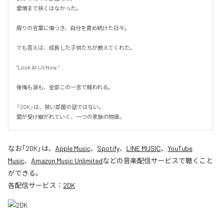
愛情まで狭くはなかった。

周りの言葉に傷つき、自分を責め続けた日々。

でも答えは、成長した子供たちが教えてくれた。

“Look At Us Now.”

後悔も涙も、全部この一言で報われる。

『2DK』は、狭い部屋の話ではない。

愛が受け継がれていく、一つの家族の物語。
なお「
2DK
」は、
Apple Music
、
Spotify
、
LINE MUSIC
、
YouTube
Music
、
Amazon Music Unlimited
などの音楽配信サービスで聴くこと
ができる。
各配信サービス：
2DK