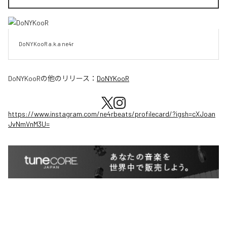
DoNYKooR a.k.a ne4r
DoNYKooR
の他のリリース：
DoNYKooR
https://www.instagram.com/ne4rbeats/profilecard/?igsh=cXJoan
JvNmVnM3U=