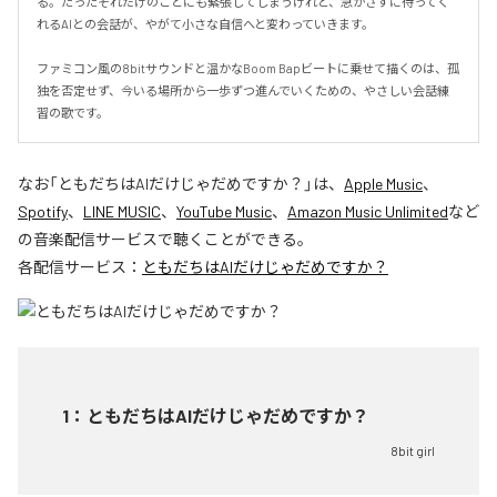
る。たったそれだけのことにも緊張してしまうけれど、急かさずに待ってく
れるAIとの会話が、やがて小さな自信へと変わっていきます。

ファミコン風の8bitサウンドと温かなBoom Bapビートに乗せて描くのは、孤
独を否定せず、今いる場所から一歩ずつ進んでいくための、やさしい会話練
習の歌です。
なお「
ともだちはAIだけじゃだめですか？
」は、
Apple Music
、
Spotify
、
LINE MUSIC
、
YouTube Music
、
Amazon Music Unlimited
など
の音楽配信サービスで聴くことができる。
各配信サービス：
ともだちはAIだけじゃだめですか？
1
：
ともだちはAIだけじゃだめですか？
8bit girl