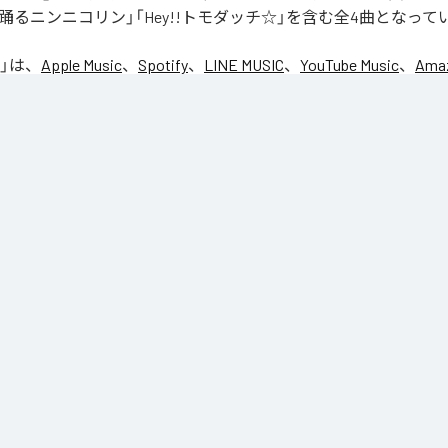
踊るニンニコリン」「Hey!!トモダッチ☆」を含む全4曲となって
」は、
Apple Music
、
Spotify
、
LINE MUSIC
、
YouTube Music
、
Amaz
の音楽配信サービスで聴くことができる。
ス：
NIC♡RY
CE
マグッタイム
るニンニコリン