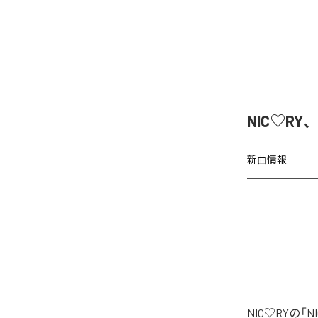
NIC♡RY
新曲情報
NIC♡RYの