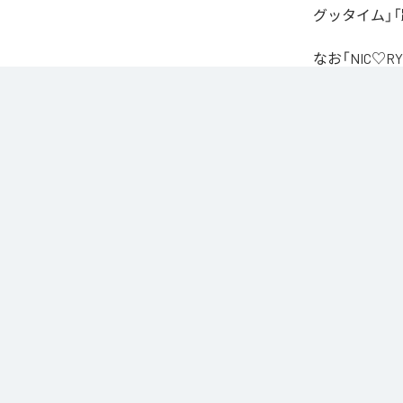
グッタイム」「
なお「
NIC♡RY
Unlimited
など
各配信サービ
1
：
PEA
2
：
サ
3
：
踊