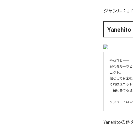
ジャンル：
J-
Yanehito
やねひと――

異なるルーツと
ェクト。

個として音楽を
それはユニット
一緒に奏でる理
メンバー：44koki44 
Yanehito
の他