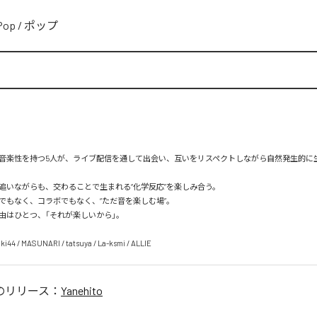
Pop
/
ポップ
音楽性を持つ5人が、ライブ配信を通して出会い、互いをリスペクトしながら自然発生的に
追いながらも、交わることで生まれる“化学反応”を楽しみ合う。

でもなく、コラボでもなく、“ただ音を楽しむ場”。

由はひとつ、「それが楽しいから」。

/ MASUNARI / tatsuya / La-ksmi / ALLIE
のリリース：
Yanehito