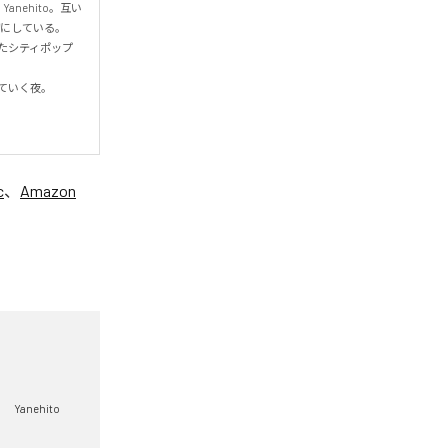
nehito。互い
している。

ったシティポップ
く夜。

c
、
Amazon
Yanehito