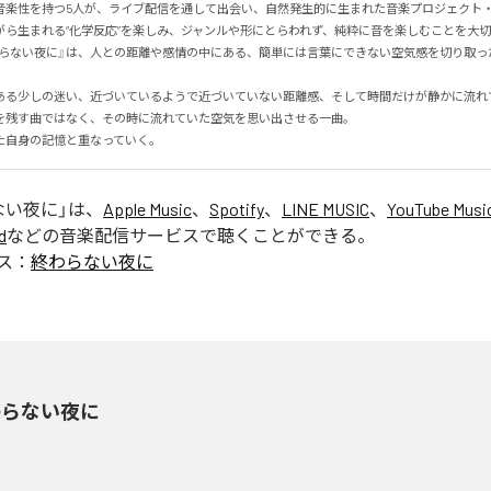
楽性を持つ5人が、ライブ配信を通して出会い、自然発生的に生まれた音楽プロジェクト・Ya
ら生まれる“化学反応”を楽しみ、ジャンルや形にとらわれず、純粋に音を楽しむことを大切に
le『終わらない夜に』は、人との距離や感情の中にある、簡単には言葉にできない空気感を切り取
ある少しの迷い、近づいているようで近づいていない距離感、そして時間だけが静かに流れてい
を残す曲ではなく、その時に流れていた空気を思い出させる一曲。

た自身の記憶と重なっていく。
ない夜に
」は、
Apple Music
、
Spotify
、
LINE MUSIC
、
YouTube Musi
d
などの音楽配信サービスで聴くことができる。
ス：
終わらない夜に
わらない夜に