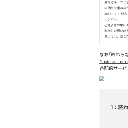
異なるルーツと音
の個性を重ねなが
3rd Sing
ナンバー。

心地よさの中に
誰かとの思い出
気づけば、あな
なお「
終わら
Music Unlimite
各配信サービ
1
：
終